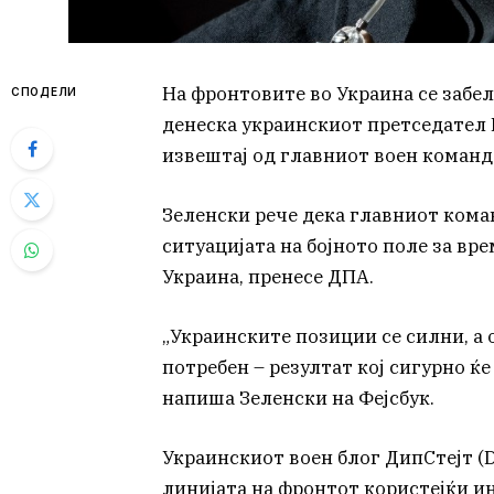
На фронтовите во Украина се забел
СПОДЕЛИ
денеска украинскиот претседател 
извештај од главниот воен команда
Зеленски рече дека главниот ком
ситуацијата на бојното поле за вр
Украина, пренесе ДПА.
„Украинските позиции се силни, а о
потребен – резултат кој сигурно ќ
напиша Зеленски на Фејсбук.
Украинскиот воен блог ДипСтејт (D
линијата на фронтот користејќи и