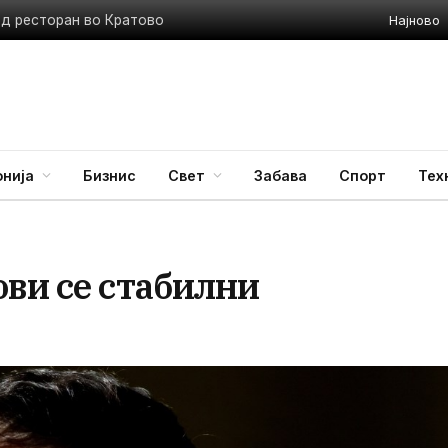
Најново
ед ресторан во Кратово
нија
Бизнис
Свет
Забава
Спорт
Тех
ови се стабилни