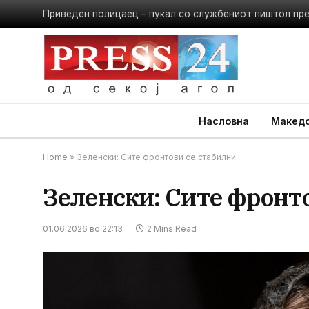
Приведен полицаец – пукал со службениот пиштол пр
Насловна
Македо
Home
»
Зеленски: Сите фронтови се стабилни
Зеленски: Сите фронт
01.06.2026 во 22:13
2 Mins Read