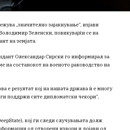
ежува „значително зајакнување“, изјави
Володимир Зеленски, повикувајќи се на
нт на земјата.
андант Олександар Сирски го информирал за
еме на состанокот на военото раководство на
ва е резултат кој на нашата држава ѝ е многу
е ги поддржи сите дипломатски чекори“,
eepState), кој ги следи случувањата долж
нформации од отворени извори и дојави од