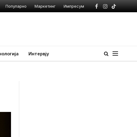
Популарно
Маркетинг
Импресум
Facebook
Instagram
TikTok
нологија
Интервју