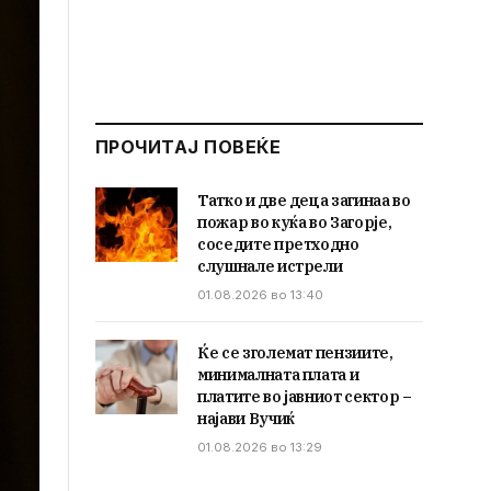
ПРОЧИТАЈ ПОВЕЌЕ
Татко и две деца загинаа во
пожар во куќа во Загорје,
соседите претходно
слушнале истрели
01.08.2026 во 13:40
Ќе се зголемат пензиите,
минималната плата и
платите во јавниот сектор –
најави Вучиќ
01.08.2026 во 13:29