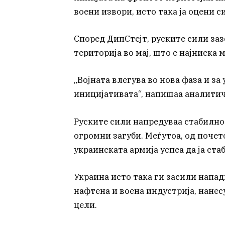
воени извори, исто така ја оцени 
Според ДипСтејт, руските сили за
територија во мај, што е најниска
„Војната влегува во нова фаза и за
иницијативата“, напишаа аналитич
Руските сили напредуваа стабилно 
огромни загуби. Меѓутоа, од почет
украинската армија успеа да ја ста
Украина исто така ги засили напад
нафтена и воена индустрија, нане
цели.