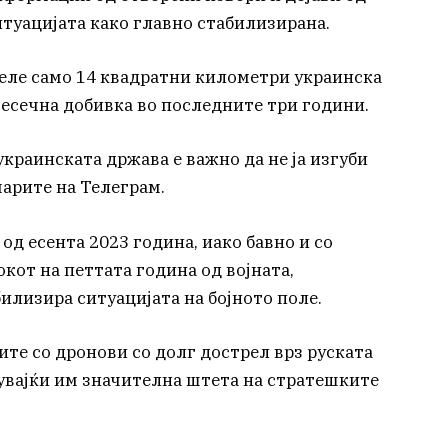
ситуацијата како главно стабилизирана.
зеле само 14 квадратни километри украинска
 месечна добивка во последните три години.
 украинската држава е важно да не ја изгуби
арите на Телеграм.
од есента 2023 година, иако бавно и со
окот на петтата година од војната,
билизира ситуацијата на бојното поле.
ите со дронови со долг дострел врз руската
сувајќи им значителна штета на стратешките