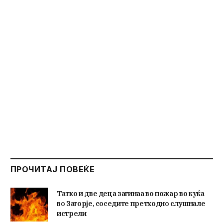
ПРОЧИТАЈ ПОВЕЌЕ
Татко и две деца загинаа во пожар во куќа
во Загорје, соседите претходно слушнале
истрели