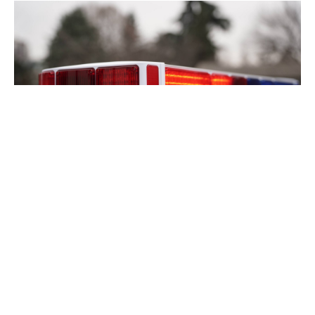
На 20.06.2026 во 10:30 часот во СВР Скопје било
пријавено дека во село Побожје, општина
Чучер Сандево, П.Ѓ. (32) од истото село, по
претходно нарушени меѓусебни односи, со
тврд предмет ја нападнала Љ.Т. (68), исто така