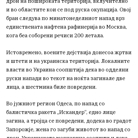
дрон на пошироката територија, вклучително
и во областите кои се под руска окупација. Овој
бран следува по минатонеделниот напад врз
единствената нафтена рафинерија во Москва,
кога беа соборени речиси 200 летала.
Истовремено, воените дејствија донесоа жртви
и штети и на украинска територија. Локалните
власти во Украина соопштија дека во одделни
руски напади во текот на ноќта загинале две
лица, а шестмина биле повредени.
Во јужниот регион Одеса, по напад со
балистичка ракета „Искандер“, едно лице
загина, а тројца се повредени, додека во градот
Запорожје, жена го загуби животот во напад со
дрон. Украинската морнарица соопшти и дека