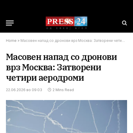
Home
»
Масовен напад со дронови врз Москва: Затворени четири аеродроми
Масовен напад со дронови
врз Москва: Затворени
четири аеродроми
22.06.2026 во 09:03
2 Mins Read