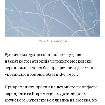
ФОТО: Принтскрин
Руските воздухопловни власти утрово
накратко ги затворија четирите московски
аеродроми, откако беа пресретнати десетици
украински дронови, објави „Ројтерс“.
Привремениот прекин на летовите ги опфати
аеродромите Шереметјево, Домодедово,
Внуково и Жуковски во близина на Москва, но