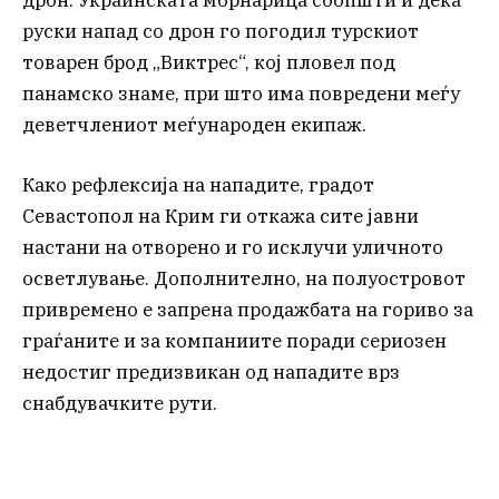
руски напад со дрон го погодил турскиот
товарен брод „Виктрес“, кој пловел под
панамско знаме, при што има повредени меѓу
деветчлениот меѓународен екипаж.
Како рефлексија на нападите, градот
Севастопол на Крим ги откажа сите јавни
настани на отворено и го исклучи уличното
осветлување. Дополнително, на полуостровот
привремено е запрена продажбата на гориво за
граѓаните и за компаниите поради сериозен
недостиг предизвикан од нападите врз
снабдувачките рути.