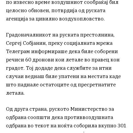
по извесно време воздушниот сообраќај бил
целосно обновен, потврдија од руската
агенција за цивилно воздухопловство.
Градоначалникот на руската престолнина,
Сергеј Собјанин, преку социјалната мрежа
Телеграм информираше дека биле соборени
речиси 60 дронови кои летале во правец кон
градот. Тој додаде дека службите за итни
случаи веднаш биле упатени на местата каде
што паднале остатоците од пресретнатите
летала.
Од друга страна, руското Министерство за
одбрана соопшти дека противвоздушната
одбрана во текот на ноќта соборила вкупно 301