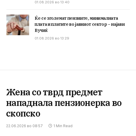
01.08.2026 во 13:40
Ќе се зголемат пензиите, минималната
плата и платите во јавниот сектор – најави
Вучиќ
01.08.2026 во 13:29
Жена со тврд предмет
нападнала пензионерка во
скопско
22.06.2026 во 08:57
1 Min Read