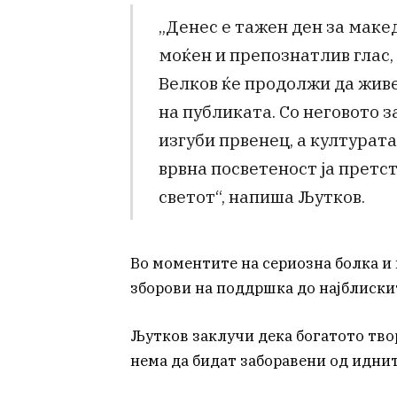
„Денес е тажен ден за маке
моќен и препознатлив глас,
Велков ќе продолжи да живе
на публиката. Со неговото 
изгуби првенец, а културата
врвна посветеност ја претс
светот“, напиша Љутков.
Во моментите на сериозна болка и н
зборови на поддршка до најблиски
Љутков заклучи дека богатото тво
нема да бидат заборавени од идни