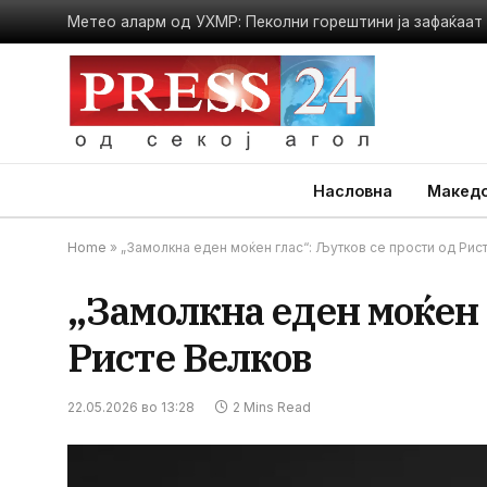
Метео аларм од УХМР: Пеколни горештини ја зафаќаат 
Насловна
Македо
Home
»
„Замолкна еден моќен глас“: Љутков се прости од Рис
„Замолкна еден моќен 
Ристе Велков
22.05.2026 во 13:28
2 Mins Read