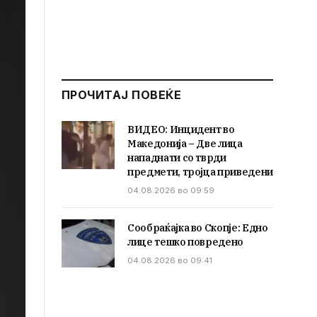
ПРОЧИТАЈ ПОВЕЌЕ
ВИДЕО: Инцидент во
Македонија – Две лица
нападнати со тврди
предмети, тројца приведени
04.08.2026 во 09:59
Сообраќајка во Скопје: Едно
лице тешко повредено
04.08.2026 во 09:41