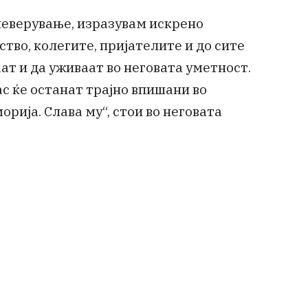
 неверување, изразувам искрено
ство, колегите, пријателите и до сите
ат и да уживаат во неговата уметност.
ас ќе останат трајно впишани во
рија. Слава му“, стои во неговата