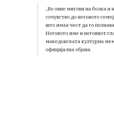
„Во овие мигови на болка и
сочувство до неговото семеј
што имаа чест да го познава
Неговото име и неговиот гл
македонската културна мемо
официјална објава.