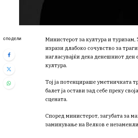
Министерот за култура и туризам,
СПОДЕЛИ
изрази длабоко сочувство за траги
нагласувајќи дека денешниот ден 
култура.
Тој ја потенцираше уметничката т
балет ја остави зад себе преку св
сцената.
Според министерот, загубата за м
заминување на Велков е незаменли