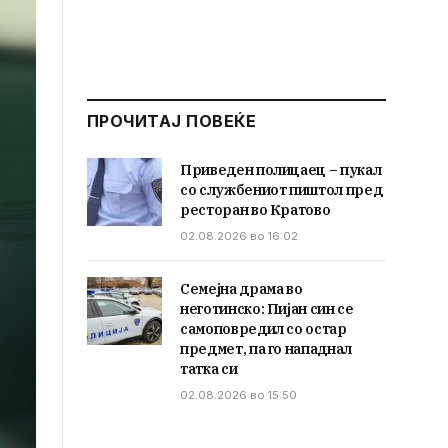
ПРОЧИТАЈ ПОВЕЌЕ
Приведен полицаец – пукал
со службениот пиштол пред
ресторан во Кратово
02.08.2026 во 16:02
Семејна драма во
неготинско: Пијан син се
самоповредил со остар
предмет, па го нападнал
татка си
02.08.2026 во 15:50