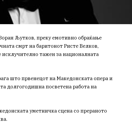
 Зоран Љутков, преку емотивно обраќање
чната смрт на баритонот Ристе Велков,
е исклучително тажен за националната
рага што првенецот на Македонската опера и
ојата долгогодишна посветена работа на
акедонската уметничка сцена со прераното
ва.