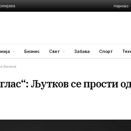
Најново
земјава
нија
Бизнис
Свет
Забава
Спорт
Тех
те Велков
глас“: Љутков се прости о