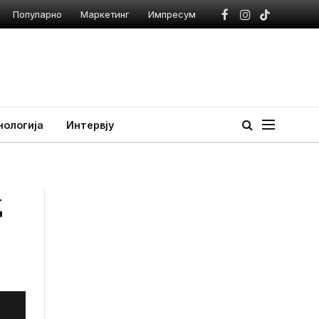
Популарно
Маркетинг
Импресум
Facebook
Instagram
TikTok
нологија
Интервју
д