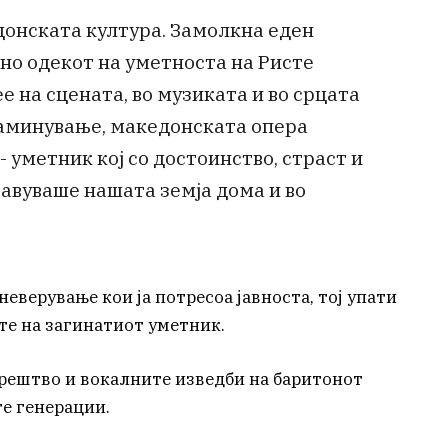
донската култура. Замолкна еден
 но одекот на уметноста на Ристе
е на сцената, во музиката и во срцата
заминување, македонската опера
- уметник кој со достоинство, страст и
тавуваше нашата земја дома и во
еверување кои ја потресоа јавноста, тој упати
те на загинатиот уметник.
рештво и вокалните изведби на баритонот
те генерации.