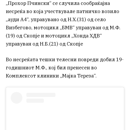
„Прохор Пчински“ се случила сообраќајна
несреќа во која учествувале патничко возило
„ауди А4“, управувано од Н.Х.(31) од село
Визбегово, мотоцикл „БМВ“ управуван од М.Ф.
(19) од Скопје и мотоцикл „Хонда ХДВ“
управуван од Н.Б.(21) од Скопје
Во несреќата тешки телесни повреди добил 19-
годишниот М.Ф., кој бил пренесен во
Комплексот клиники „Мајка Тереза“.