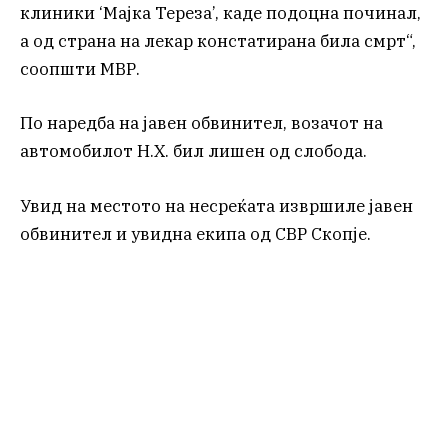
клиники ‘Мајка Тереза’, каде подоцна починал,
а од страна на лекар констатирана била смрт“,
соопшти МВР.
По наредба на јавен обвинител, возачот на
автомобилот Н.Х. бил лишен од слобода.
Увид на местото на несреќата извршиле јавен
обвинител и увидна екипа од СВР Скопје.