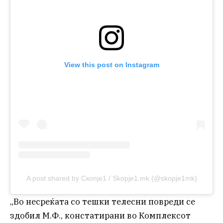
View this post on Instagram
A post shared by Скопје1 / Skopje1.mk (@skopje1mk)
„Во несреќата со тешки телесни повреди се
здобил М.Ф., констатирани во Комплексот