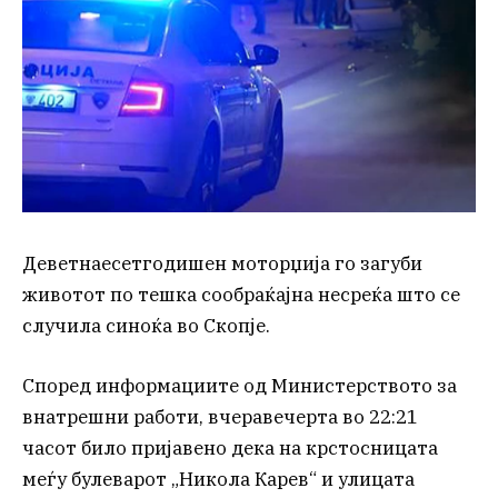
Деветнаесетгодишен моторџија го загуби
животот по тешка сообраќајна несреќа што се
случила синоќа во Скопје.
Според информациите од Министерството за
внатрешни работи, вчеравечерта во 22:21
часот било пријавено дека на крстосницата
меѓу булеварот „Никола Карев“ и улицата