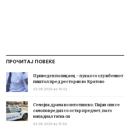
ПРОЧИТАЈ ПОВЕЌЕ
Приведен полицаец – пукал со службениот
пиштол пред ресторан во Кратово
02.08.2026 во 16:02
Семејна драма во неготинско: Пијан син се
самоповредил со остар предмет, па го
нападнал татка си
02.08.2026 во 15:50