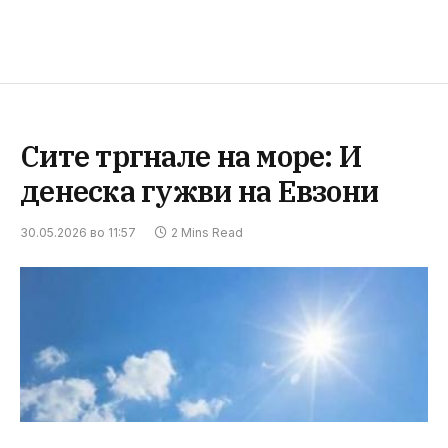
Сите тргнале на море: И
денеска гужви на Евзони
30.05.2026 во 11:57
2 Mins Read