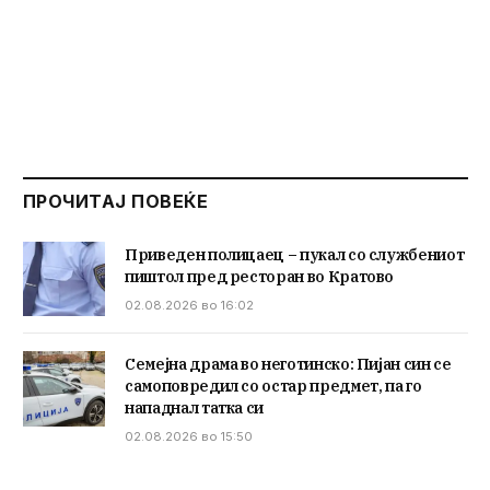
ПРОЧИТАЈ ПОВЕЌЕ
Приведен полицаец – пукал со службениот
пиштол пред ресторан во Кратово
02.08.2026 во 16:02
Семејна драма во неготинско: Пијан син се
самоповредил со остар предмет, па го
нападнал татка си
02.08.2026 во 15:50