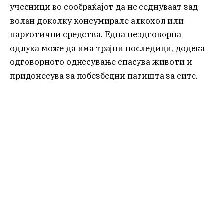
учесници во сообраќајот да не седнуваат зад
волан доколку консумирале алкохол или
наркотични средства. Една неодговорна
одлука може да има трајни последици, додека
одговорното однесување спасува животи и
придонесува за побезбедни патишта за сите.