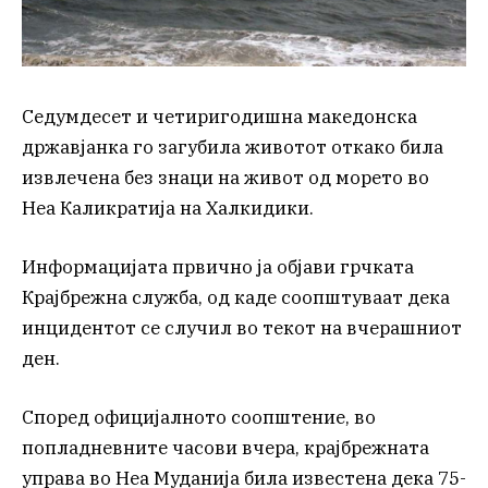
Седумдесет и четиригодишна македонска
државјанка го загубила животот откако била
извлечена без знаци на живот од морето во
Неа Каликратија на Халкидики.
Информацијата првично ја објави грчката
Крајбрежна служба, од каде соопштуваат дека
инцидентот се случил во текот на вчерашниот
ден.
Според официјалното соопштение, во
попладневните часови вчера, крајбрежната
управа во Неа Муданија била известена дека 75-