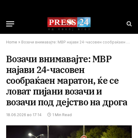
Home
»
Возачи внимавајте: МВР најави 24-часовен сообраќаен маратон, ќе се ловат пијани возачи и возачи под дејство на дрога
Возачи внимавајте: МВР
најави 24-часовен
сообраќаен маратон, ќе се
ловат пијани возачи и
возачи под дејство на дрога
18.06.2026 во 17:14
1 Min Read