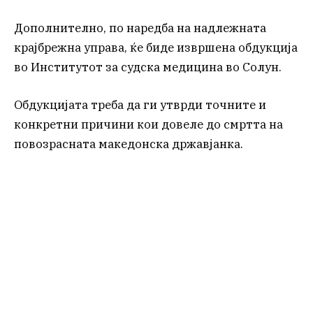
Дополнително, по наредба на надлежната
крајбрежна управа, ќе биде извршена обдукција
во Институтот за судска медицина во Солун.
Обдукцијата треба да ги утврди точните и
конкретни причини кои довеле до смртта на
повозрасната македонска државјанка.