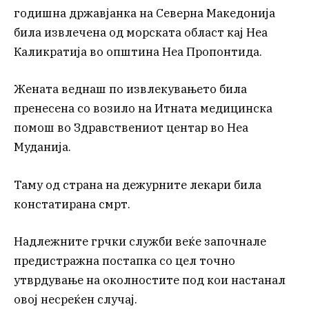
годишна државјанка на Северна Македонија
била извлечена од морската област кај Неа
Каликратија во општина Неа Пропонтида.
Жената веднаш по извлекувањето била
пренесена со возило на Итната медицинска
помош во Здравствениот центар во Неа
Муданија.
Таму од страна на дежурните лекари била
констатирана смрт.
Надлежните грчки служби веќе започнале
предистражна постапка со цел точно
утврдување на околностите под кои настанал
овој несреќен случај.