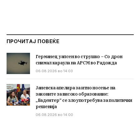
ПРОЧИТАЈ ПОВЕЌЕ
Германец уапсен во струшко – Со дрон
снимал караула на АРСМ во Радожда
06.08.2026 во 14:03
Јаневска апелира за итно носење на
законите за високо образование:
„Бадентер“ се злоупотребува за политички
решенија
06.08.2026 во 14:00