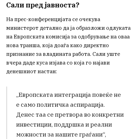
Сали пред јавноста?
На прес-конференцијата се очекува
министерот детално да ја образложи одлуката
на Европската комисија за одобрување на оваа
нова транша, која доаѓа како директно
признание за владината работа. Сали уште
вчера даде куса изјава со која го најави
денешниот настан:
„Европската интеграција повеќе не
е само политичка аспирација.
Денес таа се претвора во конкретни
инвестиции, поддршка и реални
можности за нашите граѓани“,