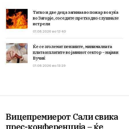
Татко и две деца загинаа во пожар во куќа
во Загорје, соседите претходно слушнале
истрели
01.08.2026 во 13:40
Ќе се зголемат пензиите, минималната
плата и платите во јавниот сектор – најави
Вучиќ
01.08.2026 во 13:29
Вицепремиерот Сали свика
прес-конференција – ќе