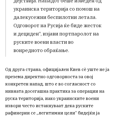
дејствија. Нападот беше изведен од
украинска територија со помош на
далекусежни беспилотни летала.
Одговорот на Русија ќе биде жесток
и дециден“, изјави портпаролот на
руските воени власти во
вонредното обраќање.
Од друга страна, официјален Киев сè уште не ја
презема директно одговорноста за овој
конкретен напад, што е во согласност со
нивната досегашна практика за операции на
руска територија, иако украинските воени
извори често истакнуваат дека руските
рафинерии се „легитимни цели“ бидејќи ја