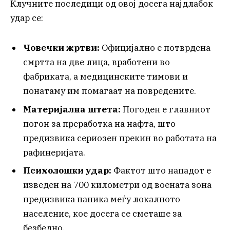
Клучните последици од овој досега најдлабок
удар се:
Човечки жртви:
Официјално е потврдена
смртта на две лица, вработени во
фабриката, а медицинските тимови и
понатаму им помагаат на повредените.
Материјална штета:
Погоден е главниот
погон за преработка на нафта, што
предизвика сериозен прекин во работата на
рафинеријата.
Психолошки удар:
Фактот што нападот е
изведен на 700 километри од воената зона
предизвика паника меѓу локалното
население, кое досега се сметаше за
безбедно.