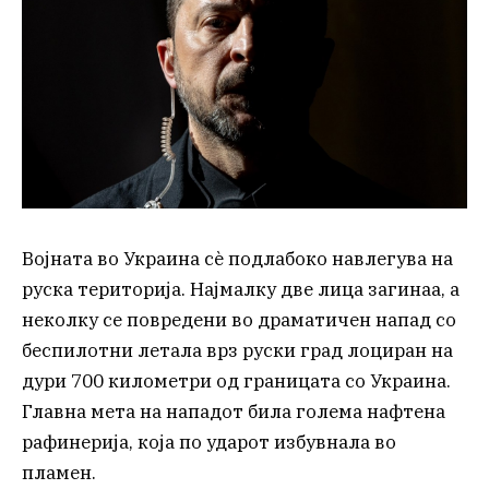
Војната во Украина сè подлабоко навлегува на
руска територија. Најмалку две лица загинаа, а
неколку се повредени во драматичен напад со
беспилотни летала врз руски град лоциран на
дури 700 километри од границата со Украина.
Главна мета на нападот била голема нафтена
рафинерија, која по ударот избувнала во
пламен.