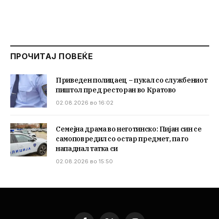
ПРОЧИТАЈ ПОВЕЌЕ
Приведен полицаец – пукал со службениот
пиштол пред ресторан во Кратово
02.08.2026 во 16:02
Семејна драма во неготинско: Пијан син се
самоповредил со остар предмет, па го
нападнал татка си
02.08.2026 во 15:50