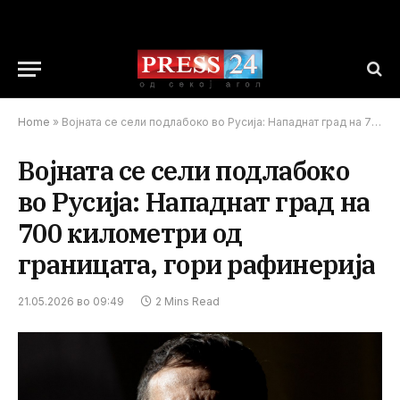
Home
»
Војната се сели подлабоко во Русија: Нападнат град на 700 километри од границата, гори рафинерија
Војната се сели подлабоко
во Русија: Нападнат град на
700 километри од
границата, гори рафинерија
21.05.2026 во 09:49
2 Mins Read