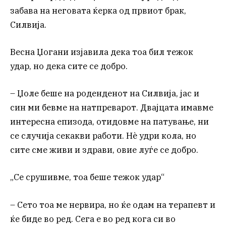
забава на неговата ќерка од првиот брак,
Силвија.
Весна Џогани изјавила дека тоа бил тежок
удар, но дека сите се добро.
– Џоле ​​беше на роденденот на Силвија, јас и
син ми бевме на натпреварот. Двајцата имавме
интересна епизода, отидовме на патување, ни
се случија секакви работи. Нè удри кола, но
сите сме живи и здрави, овие луѓе се добро.
„Се срушивме, тоа беше тежок удар“
– Сето тоа ме нервира, но ќе одам на терапевт и
ќе биде во ред. Сега е во ред кога си во