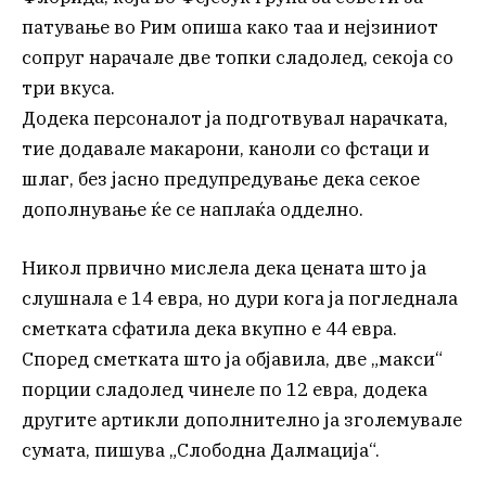
патување во Рим опиша како таа и нејзиниот
сопруг нарачале две топки сладолед, секоја со
три вкуса.
Додека персоналот ја подготвувал нарачката,
тие додавале макарони, каноли со фстаци и
шлаг, без јасно предупредување дека секое
дополнување ќе се наплаќа одделно.
Никол првично мислела дека цената што ја
слушнала е 14 евра, но дури кога ја погледнала
сметката сфатила дека вкупно е 44 евра.
Според сметката што ја објавила, две „макси“
порции сладолед чинеле по 12 евра, додека
другите артикли дополнително ја зголемувале
сумата, пишува „Слободна Далмација“.