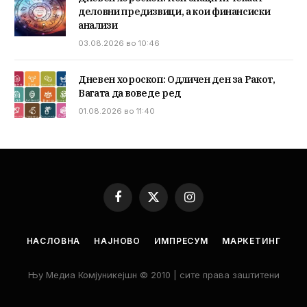
деловни предизвици, а кои финансиски
анализи
03.08.2026 во 10:46
Дневен хороскоп: Одличен ден за Ракот,
Вагата да воведе ред
01.08.2026 во 11:40
Facebook
X
Instagram
(Twitter)
НАСЛОВНА
НАЈНОВО
ИМПРЕСУМ
МАРКЕТИНГ
Њу Медиа Комјуникејшн © 2010 | сите права заштитени