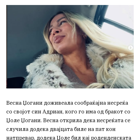
Весна Џогани доживеала сообраќајна несреќа
со својот син Адриан, кого го има од бракот со
Џоле Џогани. Весна открила дека несреќата се
случила додека двајцата биле на пат кон
натпревар, додека Џоле бил кај роденденската