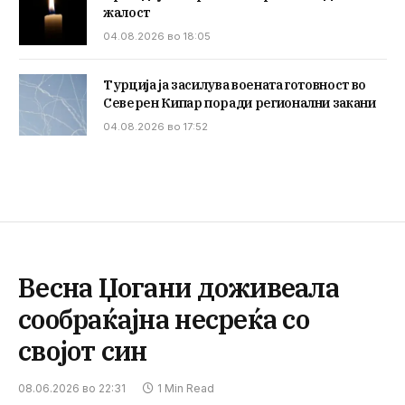
жалост
04.08.2026 во 18:05
Турција ја засилува воената готовност во
Северен Кипар поради регионални закани
04.08.2026 во 17:52
Весна Џогани доживеала
сообраќајна несреќа со
својот син
08.06.2026 во 22:31
1 Min Read