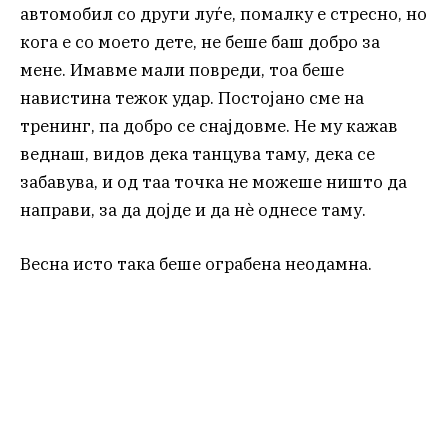
автомобил со други луѓе, помалку е стресно, но
кога е со моето дете, не беше баш добро за
мене. Имавме мали повреди, тоа беше
навистина тежок удар. Постојано сме на
тренинг, па добро се снајдовме. Не му кажав
веднаш, видов дека танцува таму, дека се
забавува, и од таа точка не можеше ништо да
направи, за да дојде и да нè однесе таму.
Весна исто така беше ограбена неодамна.