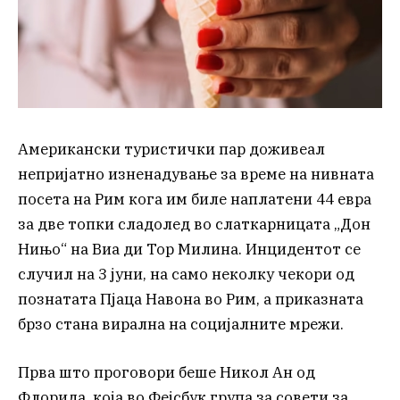
Американски туристички пар доживеал
непријатно изненадување за време на нивната
посета на Рим кога им биле наплатени 44 евра
за две топки сладолед во слаткарницата „Дон
Нињо“ на Виа ди Тор Милина. Инцидентот се
случил на 3 јуни, на само неколку чекори од
познатата Пјаца Навона во Рим, а приказната
брзо стана вирална на социјалните мрежи.
Прва што проговори беше Никол Ан од
Флорида, која во Фејсбук група за совети за