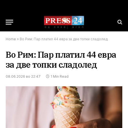
Home
»
Во Рим: Пар платил 44 евра за две топки сладолед
Во Рим: Пар платил 44 евра
за две топки сладолед
08.06.2026 во 22:47
1 Min Read