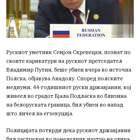
Рускиот уметник Семјон Скрепецки, познат по
своите карикатури на рускиот претседател
Владимир Путин, беше убиен вчера во источна
Полска, објавува Анадолу. Според полските
медиуми, 44-годишниот руски државјанин, кој
живеел во градот Бјала Подласка во близина
на белоруската граница, бил убиен во напад
што личел на егзекуција.
Полицијата потврди дека рускиот државјанин
бил застрелан во понеделник наутро на улица