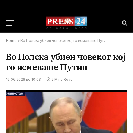
Home
»
Во Полска убиен човекот кој го исмеваше Путин
Во Полска убиен човекот кој
го исмеваше Путин
16.06.2026 во 10:03
2 Mins Read