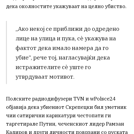
дека околностите укажуваат на целно убиство.
„Ако некој се приближи до одредено
лице на улица и пука, сè укажува на
фактот дека имало намера да го
убие“, рече тој, нагласувајќи дека
истражителите сè уште го
утврдуваат мотивот.
Полските радиодифузери TVN и wPolsce24
објавија дека убиениот Скрепецки бил уметник
чии сатирични карикатури честопати ги
таргетирале Путин, чеченскиот лидер Рамзан
Кадиров и други личности поврзани со руската