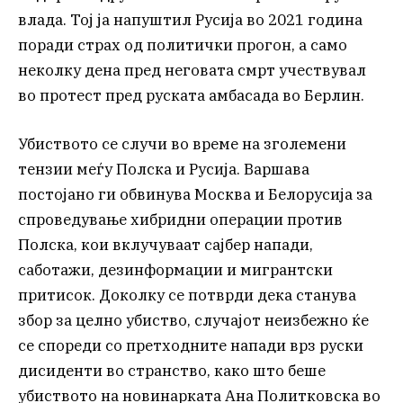
влада. Тој ја напуштил Русија во 2021 година
поради страх од политички прогон, а само
неколку дена пред неговата смрт учествувал
во протест пред руската амбасада во Берлин.
Убиството се случи во време на зголемени
тензии меѓу Полска и Русија. Варшава
постојано ги обвинува Москва и Белорусија за
спроведување хибридни операции против
Полска, кои вклучуваат сајбер напади,
саботажи, дезинформации и мигрантски
притисок. Доколку се потврди дека станува
збор за целно убиство, случајот неизбежно ќе
се спореди со претходните напади врз руски
дисиденти во странство, како што беше
убиството на новинарката Ана Политковска во