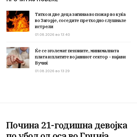
Татко и две деца загинаа во пожар во куќа
во Загорје, соседите претходно слушнале
истрели
01.08.2026 во 13:40
Ќе се зголемат пензиите, минималната
плата и платите во јавниот сектор – најави
Вучиќ
01.08.2026 во 13:29
Почина 21-годишна девојка
по убод од оса во Грција