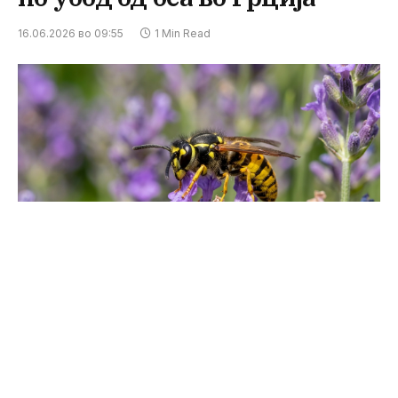
16.06.2026 во 09:55
1 Min Read
ФОТО: Gemini_Generated_Image_44fvoj44fvoj44fv
Дваесет и едногодишна девојка почина вчера
на грчкиот остров Евија, откако претходно