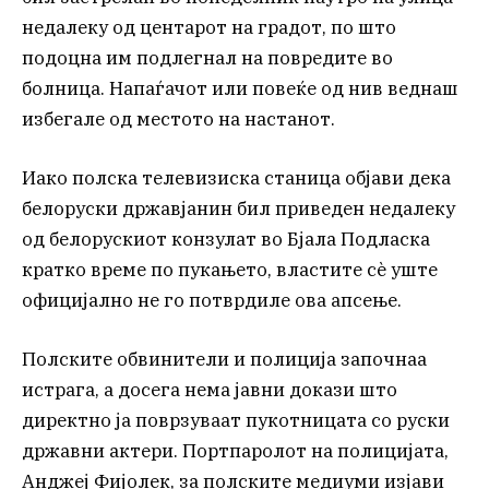
недалеку од центарот на градот, по што
подоцна им подлегнал на повредите во
болница. Напаѓачот или повеќе од нив веднаш
избегале од местото на настанот.
Иако полска телевизиска станица објави дека
белоруски државјанин бил приведен недалеку
од белорускиот конзулат во Бјала Подласка
кратко време по пукањето, властите сè уште
официјално не го потврдиле ова апсење.
Полските обвинители и полиција започнаа
истрага, а досега нема јавни докази што
директно ја поврзуваат пукотницата со руски
државни актери. Портпаролот на полицијата,
Анджеј Фијолек, за полските медиуми изјави