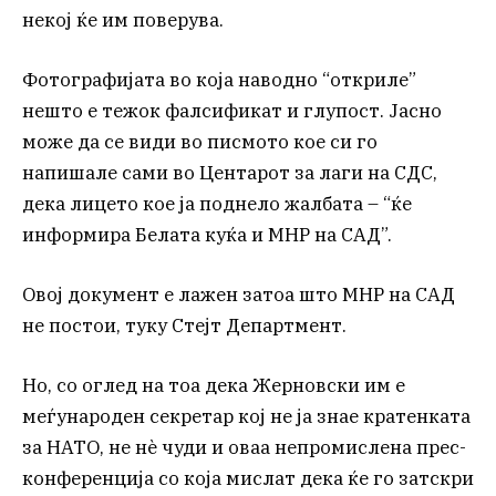
некој ќе им поверува.
Фотографијата во која наводно “откриле”
нешто е тежок фалсификат и глупост. Јасно
може да се види во писмото кое си го
напишале сами во Центарот за лаги на СДС,
дека лицето кое ја поднело жалбата – “ќе
информира Белата куќа и МНР на САД”.
Овој документ е лажен затоа што МНР на САД
не постои, туку Стејт Департмент.
Но, со оглед на тоа дека Жерновски им е
меѓународен секретар кој не ја знае кратенката
за НАТО, не нѐ чуди и оваа непромислена прес-
конференција со која мислат дека ќе го затскри