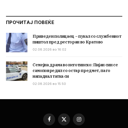
ПРОЧИТАЈ ПОВЕЌЕ
Приведен полицаец – пукал со службениот
пиштол пред ресторан во Кратово
02.08.2026 во 16:02
Семејна драма во неготинско: Пијан син се
самоповредил со остар предмет, па го
нападнал татка си
02.08.2026 во 15:50
Facebook
X
Instagram
(Twitter)