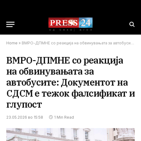
Home
»
ВМРО-ДПМНЕ со реакција на обвинувањата за автобусите: Документот на СДСМ е тежок фалсификат и глупост
ВМРО-ДПМНЕ со реакција
на обвинувањата за
автобусите: Документот на
СДСМ е тежок фалсификат и
глупост
23.05.2026 во 15:58
1 Min Read