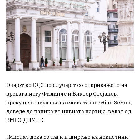
Очајот во СДС по случајот со откривањето на
врската меѓу Филипче и Виктор Стојанов,
преку испливување на сликата со Рубин Земон,
доведе до паника во нивната партија, велат од
ВМРО-ДПМНЕ.
„Мислат дека со лаги и ширење на невистини