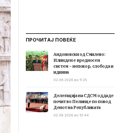
ПРОЧИТАЈ ПОВЕЌЕ
Андоновски од Смилево:
Илинден е вредносен
систем – непокор, слобода и
иднина
02.08.2026 во 11:25
Делегација на СДСМ оддаде
почит во Пелинце по повод
Денот на Републиката
02.08.2026 во 10:44