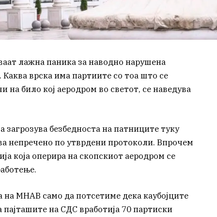
ваат лажна паника за наводно нарушена
 Каква врска има партиите со тоа што се
и на било кој аеродром во светот, се наведува
ја загрозува безбедноста на патниците туку
ва непречено по утврдени протоколи. Впрочем
ја која оперира на скопскиот аеродром се
аботење.
а на МНАВ само да потсетиме дека каубојците
 а пајташите на СДС вработија 70 партиски