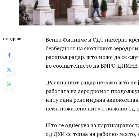
Венко Филипче и СДС намерно кре
СПОДЕЛИ
безбедност на скопскиот аеродром.
расипал радар, што може да се случ
во соопштението на ВМРО-ДПМНЕ.
„Расипаниот радар не само што не 
работата на аеродромот продолжу
ниту една реномирана авиокомпани
нема пожалено ниту откажано од р
Што се однесува за партизираност
од ДУИ се тепаа на работно место,