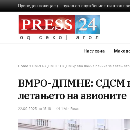
Приведен полицаец – пукал со службениот пиштол пр
Насловна
Македо
Home
»
ВМРО-ДПМНЕ: СДСМ крева лажна паника за летањето 
ВМРО-ДПМНЕ: СДСМ кр
летањето на авионите
22.09.2025 во 15:16
1 Min Read