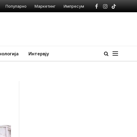
Популарно
Маркетинг
Импресум
Facebook
Instagram
TikTok
нологија
Интервју