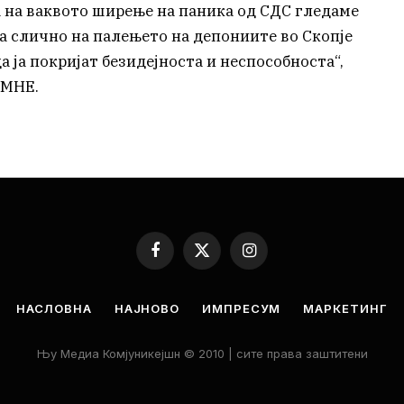
а на ваквото ширење на паника од СДС гледаме
а слично на палењето на депониите во Скопје
а ја покријат безидејноста и неспособноста“,
ПМНЕ.
Facebook
X
Instagram
(Twitter)
НАСЛОВНА
НАЈНОВО
ИМПРЕСУМ
МАРКЕТИНГ
Њу Медиа Комјуникејшн © 2010 | сите права заштитени