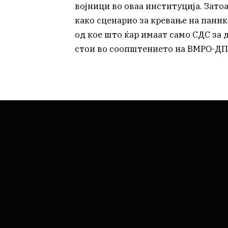
војници во оваа институција. Зато
како сценарио за кревање на паник
од кое што ќар имаат само СДС за д
стои во соопштението на ВМРО-Д