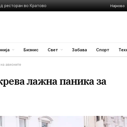
Најново
ед ресторан во Кратово
нија
Бизнис
Свет
Забава
Спорт
Тех
на авионите
ева лажна паника за