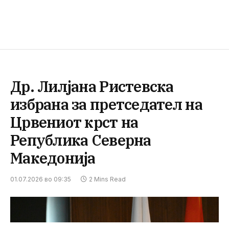
Др. Лилјана Ристевска
избрана за претседател на
Црвениот крст на
Република Северна
Македонија
01.07.2026 во 09:35
2 Mins Read