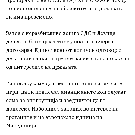
препораките на ОБСЕ и ОДИХР и е важен чекор
кон исполнување на обврските што државата
ги има преземено.
Затоа е неразбирливо зошто СДС и Левица
денес го блокираат токму она што вчера го
договараа. Единствениот логичен одговор е
дека политичката пресметка им стана поважна
од интересите на државата.
Ги повикуваме да престанат со политичките
игри, да ги повлечат амандманите кои служат
само за опструкција и заеднички да го
донесеме Изборниот законик во интерес на
граѓаните и на европската иднина на
Македонија.