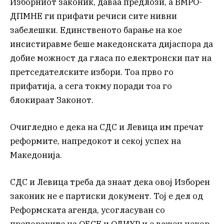
Изборниот законик, даваа предлози, а ВМРО-
ДПМНЕ ги прифати речиси сите нивни
забелешки. Единственото барање на кое
инсистиравме беше македонската дијаспора да
добие можност да гласа по електронски пат на
претседателските избори. Тоа прво го
прифатија, а сега токму поради тоа го
блокираат Законот.
Очигледно е дека на СДС и Левица им пречат
реформите, напредокот и секој успех на
Македонија.
СДС и Левица треба да знаат дека овој Изборен
законик не е партиски документ. Тој е дел од
Реформската агенда, усогласуван со