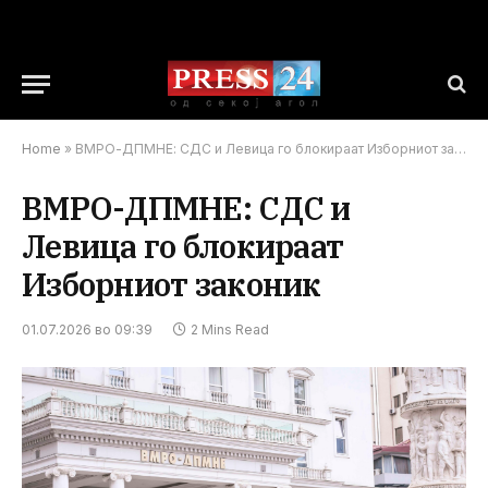
Home
»
ВМРО-ДПМНЕ: СДС и Левица го блокираат Изборниот законик
ВМРО-ДПМНЕ: СДС и
Левица го блокираат
Изборниот законик
01.07.2026 во 09:39
2 Mins Read