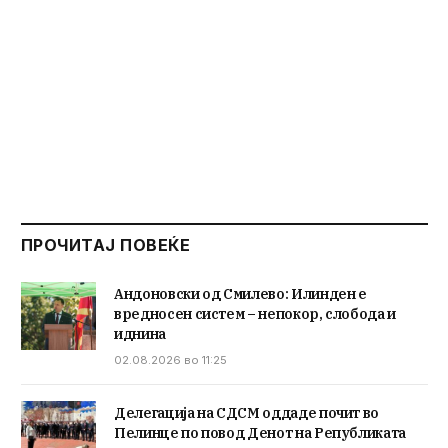
ПРОЧИТАЈ ПОВЕЌЕ
Андоновски од Смилево: Илинден е
вредносен систем – непокор, слобода и
иднина
02.08.2026 во 11:25
Делегација на СДСМ оддаде почит во
Пелинце по повод Денот на Републиката