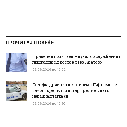
ПРОЧИТАЈ ПОВЕЌЕ
Приведен полицаец – пукал со службениот
пиштол пред ресторан во Кратово
02.08.2026 во 16:02
Семејна драма во неготинско: Пијан син се
самоповредил со остар предмет, па го
нападнал татка си
02.08.2026 во 15:50