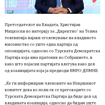
Претседателот на Владата, Христијан
Мицкоски во интервју за „Директно“ на Телма
телевизија најави зголемување на владиното
мнозинство со уште една партија од
опозицијата, односно со Турската Демократска
Партија која има пратеник во Собранието, и
како што појасни партијата влегува како дел
од коалицијата која ја предводи ВМРО-ДПМНЕ.
„Ќе ги информирам членовите на Извршниот
комитет дека во полн ек се преговорите со
Турската Демократска Партија да биде дел од
владината коалиција, односно да бидам уште