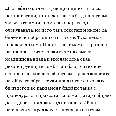
„Јас веќе го коментирав принципот на оваа
реконструкција, не секогаш треба да менуваме
затоа што имаме помала испорака од
очекуваната, но исто така секогаш можеме да
бидеме подобри од тоа што сме. Тука немам
никаква дилема. Понекогаш имаме и промена
на приоритетите во рамките на самата
коалициона влада и мислам дека оваа
реконструкција е комбинација од сите овие
столбови за кои што зборувам. Пред членовите
на ИК ќе го образложам предлогот со кој што
би излегол во парламент бидејќи таква е
процедурата и праксата, како мандатар најпрво
да се добие поддршка од страна на ИК на
партијата за предлогот а потоа да излезам