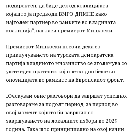
подиректен, да биде дел од коалицијата
којашто ја предводи ВМРО-ДПМНЕ како
најголем партнер во рамките во владината
коалиција“, нагласи премиерот Мицкоски.
Премиерот Мицкоски посочи дека со
приклучувањето на турската демократска
партија владиното мнозинство се зголемува со
уште еден пратеник кој претходно беше во
опозицијата во рамките на Европскиот фронт.
„Очекувам овие разговори да завршат успешно,
разговараме за подолг период, за период во
овој момент којшто би завршил со
завршувањето на локалните избори во 2029
година. Така што принципиелно на овој начин