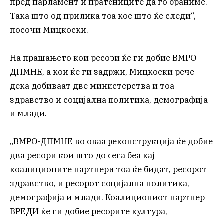
пред парламент и пратениците да го браниме.
Така што од прилика тоа кое што ќе следи“,
посочи Мицкоски.
На прашањето кои ресори ќе ги добие ВМРО-
ДПМНЕ, а кои ќе ги задржи, Мицкоски рече
дека добиваат две министерства и тоа
здравство и социјална политика, демографија
и млади.
„ВМРО-ДПМНЕ во оваа реконструкција ќе добие
два ресори кои што до сега беа кај
коалиционите партнери тоа ќе бидат, ресорот
здравство, и ресорот социјална политика,
демографија и млади. Коалициониот партнер
ВРЕДИ ќе ги добие ресорите култура,