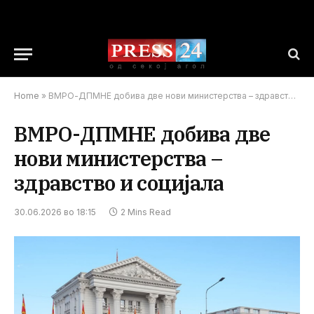
Home
»
ВМРО-ДПМНЕ добива две нови министерства – здравство и социјала
ВМРО-ДПМНЕ добива две
нови министерства –
здравство и социјала
30.06.2026 во 18:15
2 Mins Read