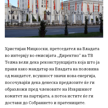
Христијан Мицкоски, претседател на Владата
во интервју во емисијата „Директно“ на ТВ
Телма вели дека реконструкцијата која што ја
прави како мандатар на Владата на половина
од мандатот, всушност значи нова енергија,
посочувајќи дека денеска предлозите ќе ги
образложи пред членовите на Извршниот
комитет на партијата, а потоа истите ќе ги
достави до Собранието и пратениците.