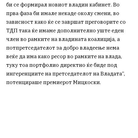
би се формирал новиот владин кабинет. Во
прва фаза би имале некаде околу смени, во
зависност како ќе се завршат преговорите со
ТДП така ќе имаме дополнително уште еден
член во рамките на владината коалиција, а
потпретседателот за добро владеење нема
веќе да има како ресор во рамките на влада,
туку тоа портфолио директно ќе биде под
ингеренциите на претседателот на Владата“,
потенцираше премиерот Мицкоски.