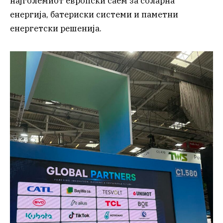
најголемиот европски саем за соларна
енергија, батериски системи и паметни
енергетски решенија.