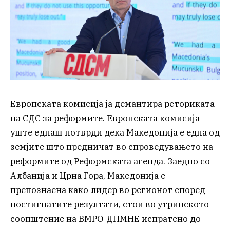
Европската комисија ја демантира реториката
на СДС за реформите. Европската комисија
уште еднаш потврди дека Македонија е една од
земјите што предничат во спроведувањето на
реформите од Реформската агенда. Заедно со
Албанија и Црна Гора, Македонија е
препознаена како лидер во регионот според
постигнатите резултати, стои во утринското
соопштение на ВМРО-ДПМНЕ испратено до