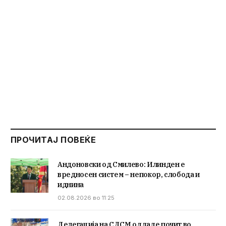
ПРОЧИТАЈ ПОВЕЌЕ
Андоновски од Смилево: Илинден е
вредносен систем – непокор, слобода и
иднина
02.08.2026 во 11:25
Делегација на СДСМ оддаде почит во