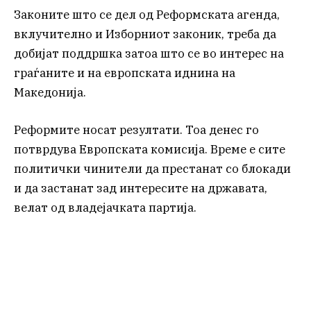
Законите што се дел од Реформската агенда,
вклучително и Изборниот законик, треба да
добијат поддршка затоа што се во интерес на
граѓаните и на европската иднина на
Македонија.
Реформите носат резултати. Тоа денес го
потврдува Европската комисија. Време е сите
политички чинители да престанат со блокади
и да застанат зад интересите на државата,
велат од владејачката партија.