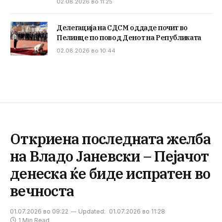
02.08.2026 во 11:25
Делегација на СДСМ оддаде почит во
Пелинце по повод Денот на Републиката
02.08.2026 во 10:44
Откриена последната желба
на Владо Јаневски – Пејачот
денеска ќе биде испратен во
вечноста
01.07.2026 во 09:22
Updated:
01.07.2026 во 11:28
1 Min Read