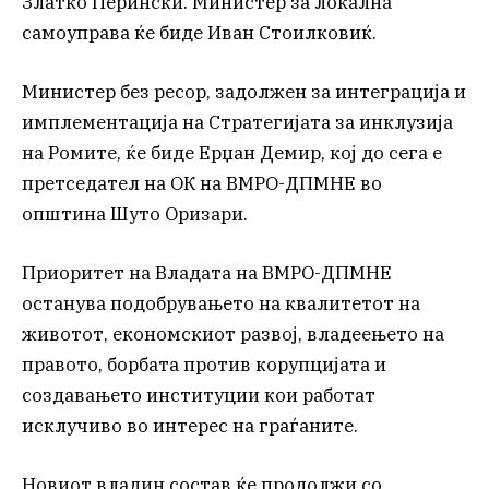
Златко Перински. Министер за локална
самоуправа ќе биде Иван Стоилковиќ.
Министер без ресор, задолжен за интеграција и
имплементација на Стратегијата за инклузија
на Ромите, ќе биде Ерџан Демир, кој до сега е
претседател на ОК на ВМРО-ДПМНЕ во
општина Шуто Оризари.
Приоритет на Владата на ВМРО-ДПМНЕ
останува подобрувањето на квалитетот на
животот, економскиот развој, владеењето на
правото, борбата против корупцијата и
создавањето институции кои работат
исклучиво во интерес на граѓаните.
Новиот владин состав ќе продолжи со