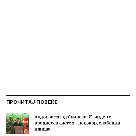
ПРОЧИТАЈ ПОВЕЌЕ
Андоновски од Смилево: Илинден е
вредносен систем – непокор, слобода и
иднина