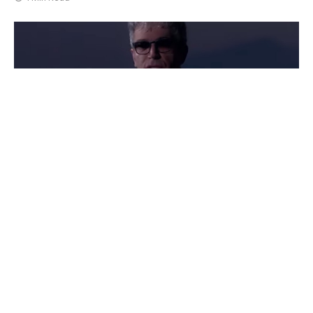
Македонската музичка легенда Владо
Јаневски, ќе биде погребан денеска на
гробиштата во Бутел, откако почина по кратко
боледување на 66-годишна возраст.