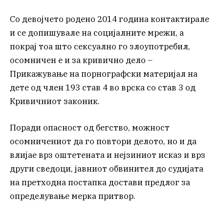
Со девојчето родено 2014 година контактирале
и се допишувале на социјалните мрежи, а
покрај тоа што сексуално го злоупотребил,
осомничен е и за кривично дело –
Прикажување на порнографски материјал на
дете од член 193 став 4 во врска со став 3 од
Кривичниот законик.
Поради опасност од бегство, можност
осомничениот да го повтори делото, но и да
влијае врз оштетената и нејзиниот исказ и врз
други сведоци, јавниот обвинител до судијата
на претходна постапка достави предлог за
определување мерка притвор.