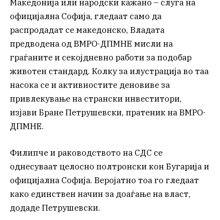
Македонија или народски кажано – слуга на
официјална Софија, гледаат само да
распродадат се македонско, Владата
предводена од ВМРО-ДПМНЕ мисли на
граѓаните и секојдневно работи за подобар
животен стандард. Колку за илустрација во таа
насока се и активностите деновиве за
привлекување на странски инвеститори,
изјави Бране Петрушевски, пратеник на ВМРО-
ДПМНЕ.
Филипче и раководството на СДС се
однесуваат целосно полтронски кон Бугарија и
официјална Софија. Веројатно тоа го гледаат
како единствен начин за доаѓање на власт,
додаде Петрушевски.