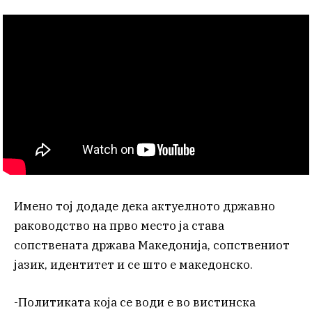
Имено тој додаде дека актуелното државно
раководство на прво место ја става
сопствената држава Македонија, сопствениот
јазик, идентитет и се што е македонско.
-Политиката која се води е во вистинска