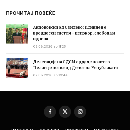
ПРОЧИТАЈ ПОВЕЌЕ
Андоновски од Смилево: Илинден е
вредносен систем – непокор, слобода и
иднина
02.08.2026 во 11:25
Делегација на СДСМ оддаде почит во
Пелинце по повод Денот на Републиката
02.08.2026 во 10:44
Facebook
X
Instagram
(Twitter)