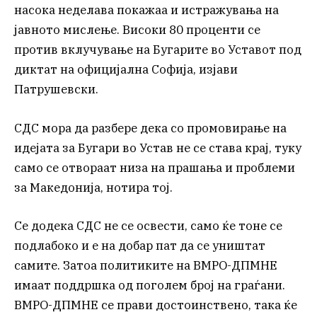
насока неделава покажаа и истражувања на
јавното мислење. Високи 80 проценти се
против вклучување на Бугарите во Уставот под
диктат на официјална Софија, изјави
Патрушевски.
СДС мора да разбере дека со промовирање на
идејата за Бугари во Устав не се става крај, туку
само се отвораат низа на прашања и проблеми
за Македонија, нотира тој.
Се додека СДС не се освести, само ќе тоне се
подлабоко и е на добар пат да се уништат
самите. Затоа политиките на ВМРО-ДПМНЕ
имаат поддршка од поголем број на граѓани.
ВМРО-ДПМНЕ се прави достоинствено, така ќе