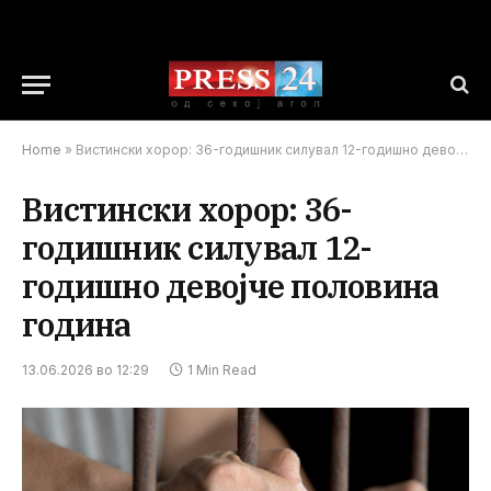
Home
»
Вистински хорор: 36-годишник силувал 12-годишно девојче половина година
Вистински хорор: 36-
годишник силувал 12-
годишно девојче половина
година
13.06.2026 во 12:29
1 Min Read