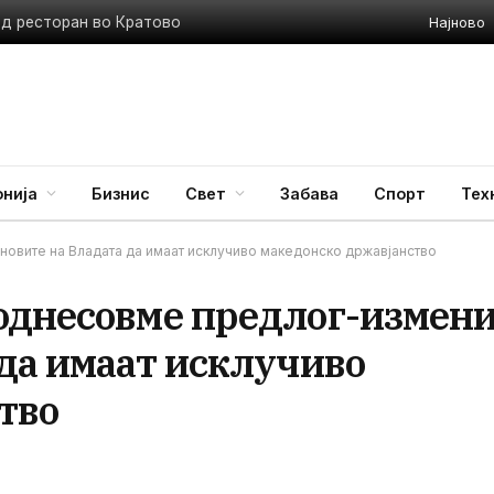
Најново
ед ресторан во Кратово
нија
Бизнис
Свет
Забава
Спорт
Тех
овите на Владата да имаат исклучиво македонско државјанство
однесовме предлог-измени
 да имаат исклучиво
тво