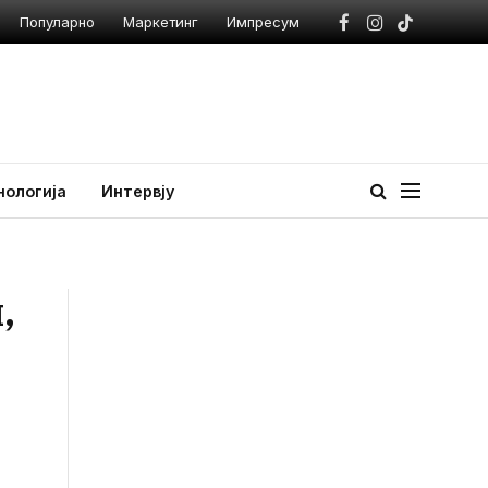
Популарно
Маркетинг
Импресум
Facebook
Instagram
TikTok
нологија
Интервју
,