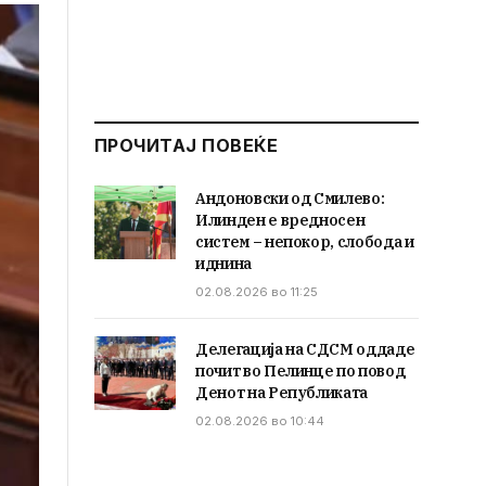
ПРОЧИТАЈ ПОВЕЌЕ
Андоновски од Смилево:
Илинден е вредносен
систем – непокор, слобода и
иднина
02.08.2026 во 11:25
Делегација на СДСМ оддаде
почит во Пелинце по повод
Денот на Републиката
02.08.2026 во 10:44