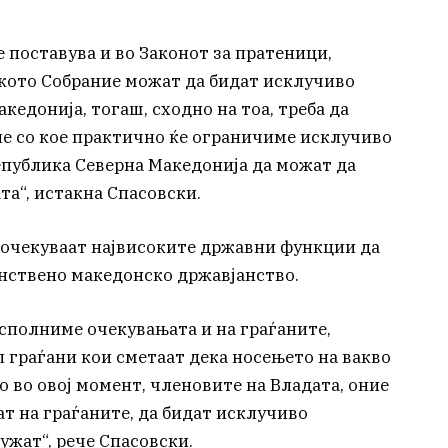
е поставува и во Законот за пратеници,
кото Собрание можат да бидат исклучиво
кедонија, тогаш, сходно на тоа, треба да
е со кое практично ќе ограничиме исклучиво
епублика Северна Македонија да можат да
та“, истакна Спасовски.
 очекуваат највисоките државни функции да
нствено македонско државјанство.
исполниме очекувањата и на граѓаните,
л граѓани кои сметаат дека носењето на вакво
 во овој момент, членовите на Владата, оние
ат на граѓаните, да бидат исклучиво
ужат“, рече Спасовски.