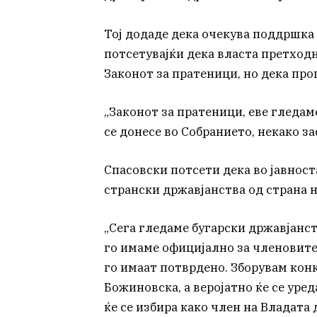
Тој додаде дека очекува поддршка
потсетувајќи дека власта претходн
Законот за пратеници, но дека про
„Законот за пратеници, еве гледаме
се донесе во Собранието, некако за
Спасовски потсети дека во јавност
странски државјанства од страна н
„Сега гледаме бугарски државјанст
го имаме официјално за членовите 
го имаат потврдено. Зборувам кон
Божиновска, а веројатно ќе се уред
ќе се избира како член на Владата