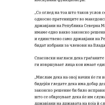
„Со оглед на тоа што таков услов с
односно пратениците во македонс
државјани на Република Северна Ма
имаме едно вакво законско решени
и единствено само државјани на Р
бидат избрани за членови на Влада
Спасовски нагласи дека граѓаните
ги извршуваат лица кои имаат еди
„Мислам дека на овој начин ќе ги 
бидејќи гледате дека има добар де
законско решение би било исправно
што се обврзуваат дека ќе им служ
државјани на државата на која ѝ сл