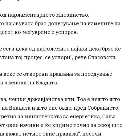
 од парламентарното мнозинство,
о најавувала брзо донесување на измените на
цесот во меѓувреме е успорен.
 сега дека од најголемите најави дека брзо ќе
стана тој процес, се успори“, рече Спасовски.
а веќе се отворени прашања за поседување
а членови на Владата.
ва, чешки државјанства итн. Тоа е нешто што
на Владата и што тие овде, пред Собранието,
кретно за министерката за енергетика, Сања
ат овие начини и ќе видиме точно за секој што
 да важат истите овие правила“, посочи