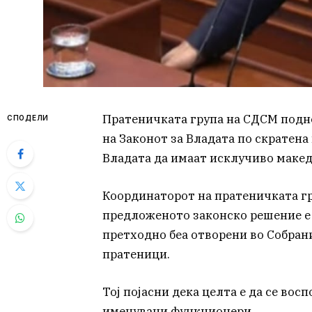
Пратеничката група на СДСМ подн
СПОДЕЛИ
на Законот за Владата по скратена
Владата да имаат исклучиво макед
Координаторот на пратеничката гр
предложеното законско решение е 
претходно беа отворени во Собрани
пратеници.
Тој појасни дека целта е да се во
именувани функционери.