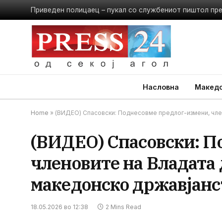
Приведен полицаец – пукал со службениот пиштол пр
Насловна
Македо
Home
»
(ВИДЕО) Спасовски: Поднесовме предлог-измени, член
(ВИДЕО) Спасовски: П
членовите на Владата
македонско државјанс
18.05.2026 во 12:38
2 Mins Read