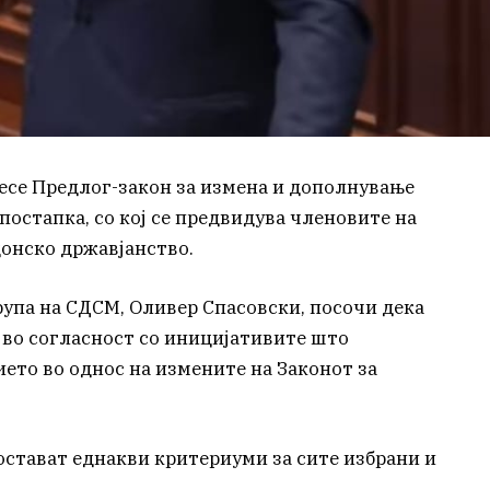
есе Предлог-закон за измена и дополнување
 постапка, со кој се предвидува членовите на
онско државјанство.
упа на СДСМ, Оливер Спасовски, посочи дека
во согласност со иницијативите што
ето во однос на измените на Законот за
спостават еднакви критериуми за сите избрани и