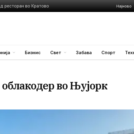
Најново
ед ресторан во Кратово
нија
Бизнис
Свет
Забава
Спорт
Тех
 облакодер во Њујорк