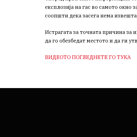
експлозија на гас во самото окно 
соопшти дека засега нема извешта
Истрагата за точната причина за ин
да го обезбедат местото и да ги ут
ВИДЕОТО ПОГЛЕДНЕТЕ ГО ТУКА