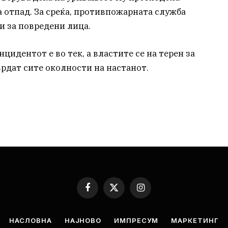
за отпад. За среќа, противпожарната служба
и за повредени лица.
цидентот е во тек, а властите се на терен за
врдат сите околности на настанот.
Facebook
X
Instagram
(Twitter)
НАСЛОВНА
НАЈНОВО
ИМПРЕСУМ
МАРКЕТИНГ