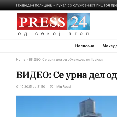
Приведен полицаец – пукал со службениот пиштол пр
Насловна
Македо
Home
»
ВИДЕО: Се урна дел од облакодер во Њујорк
ВИДЕО: Се урна дел од
01.10.2025 во 21:50
1 Min Read