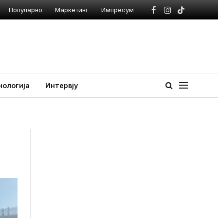
Популарно
Маркетинг
Импресум
Facebook
Instagram
TikTok
нологија
Интервју