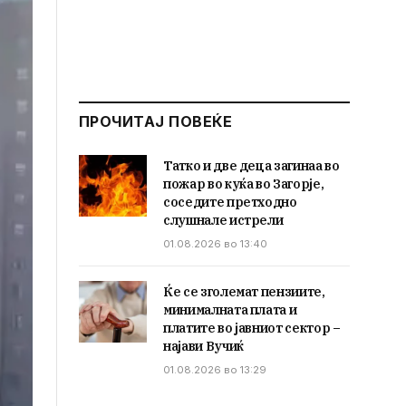
ПРОЧИТАЈ ПОВЕЌЕ
Татко и две деца загинаа во
пожар во куќа во Загорје,
соседите претходно
слушнале истрели
01.08.2026 во 13:40
Ќе се зголемат пензиите,
минималната плата и
платите во јавниот сектор –
најави Вучиќ
01.08.2026 во 13:29