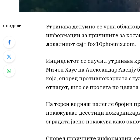
Утринава делумно се урна облакод
СПОДЕЛИ
информации за причините за колапс
локалниот сајт fox10phoenix.com.
Инцидентот се случил утринава кр
Мичел Хаус на Александар Авенју бр
која, според противпожарната служ
отпадот, што се протега по целата
На терен веднаш излегле бројни п
покажуваат десетици пожарникари 
зградата јасно покажува како окно
Според првичните информации, се 