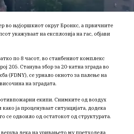
ер во њујоршкиот округ Бронкс, а првичните
от укажуваат на експлозија на гас, објави
атко по 8 часот, во станбениот комплекс
ој 205. Станува збор за 20-катна зграда во
ба (FDNY), се урнало окното за палење на
 височина на зградата.
ротивпожарни екипи. Снимките од воздух
како ја проценуваат ситуацијата, додека
то се одвоило од остатокот од структурата.
верува дека на уривањето му претходела