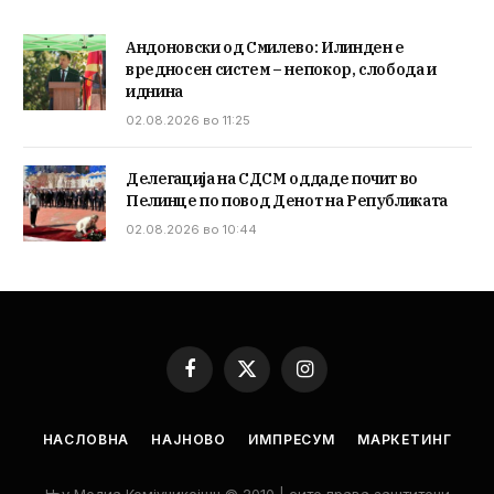
Андоновски од Смилево: Илинден е
вредносен систем – непокор, слобода и
иднина
02.08.2026 во 11:25
Делегација на СДСМ оддаде почит во
Пелинце по повод Денот на Републиката
02.08.2026 во 10:44
Facebook
X
Instagram
(Twitter)
НАСЛОВНА
НАЈНОВО
ИМПРЕСУМ
МАРКЕТИНГ
Њу Медиа Комјуникејшн © 2010 | сите права заштитени