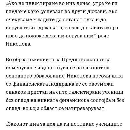
„Ако не инвестираме во нив денес, утре ќе ги
гледаме како успеваат во други држави. Ако
очекуваме младите да останат тука и да
веруваат во државата, тогаш државата мора
прво да покаже дека им верува ним“, рече
Николова.
Во образложението за Предлог законот за
изменување и дополнување на законот за
основното образование, Николова посочи дека
со финансиската поддршка ќе се овозможи
еднаков пристап на сите талентирани ученици
без оглед на нивната финансиска состојба и без
оглед во која област се натпреваруваат.
„Законот има за цел да ги поттикне учениците