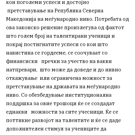
кон поголеми успеси и достојно
претставување на Република Северна
Македонија на меѓународно ниво. Потребата од
ова законско решение произлегува од фактот
што голем број на талентирани ученици и
покрај постигнатите успеси со кои што
навистина се гордееме, се соочуваат со
финансиски пречки за учество на вакви
натпревари, што може да доведе и до нивно
откажување или ограничена можност за
претставување на државата на меѓународно
ниво. Со обезбедување институционална
поддршка за овие трошоци ќе се создадат
еднакви можности за сите учесници. Ќе се
поттикне развојот на талентите и ќе се даде
дополнителен стимул за учениците да