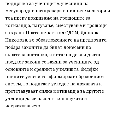
поддршка за учениците, учесници на
меѓународни натпревари и нивните ментори и
тоа преку покривање на трошоците за
котизација, патување, сместување и трошоци
за храна. Пратеничката од СДСМ, Даниела
Николова, во образложението на предлозите,
побара законите да бидат донесени по
скратена постапка, и истакна дека и двата
предлог закони се важни за учениците од
основните и средните училишта, бидејќи
нивните успеси го афирмираат образовниот
систем, го подигаат угледот на државата и
претставуваат силна мотивација за другите
ученици да се насочат кон науката и
истражувањето.