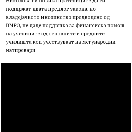
Николова ги повика пратениците да ги
поддржат двата предлог закона, но
владејачкото мнозинство предводено од
ВМРО, не даде поддршка за финансиска помош
на учениците од основните и средните
училишта кои учествуваат на меѓународни
натпревари.