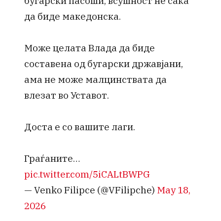
бугарски пасоши, всушност не сака
да биде македонска.
Може целата Влада да биде
составена од бугарски државјани,
ама не може малцинствата да
влезат во Уставот.
Доста е со вашите лаги.
Граѓаните…
pic.twitter.com/5iCALtBWPG
— Venko Filipce (@VFilipche)
May 18,
2026