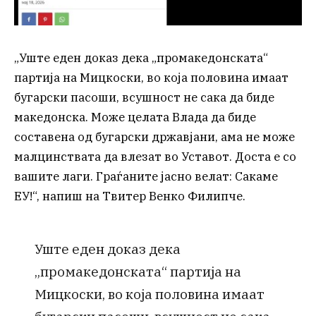
„Уште еден доказ дека „промакедонската“
партија на Мицкоски, во која половина имаат
бугарски пасоши, всушност не сака да биде
македонска. Може целата Влада да биде
составена од бугарски државјани, ама не може
малцинствата да влезат во Уставот. Доста е со
вашите лаги. Граѓаните јасно велат: Сакаме
ЕУ!“, напиш на Твитер Венко Филипче.
Уште еден доказ дека
„промакедонската“ партија на
Мицкоски, во која половина имаат