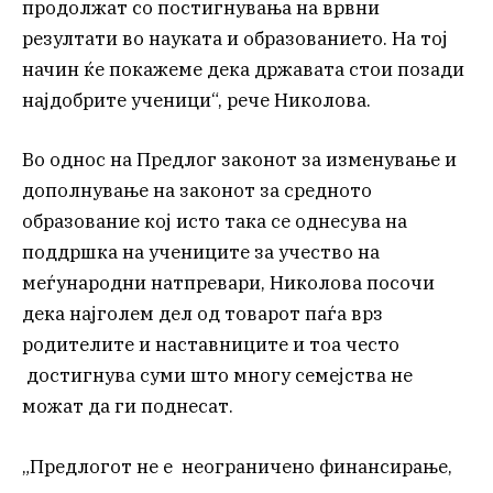
продолжат со постигнувања на врвни
резултати во науката и образованието. На тој
начин ќе покажеме дека државата стои позади
најдобрите ученици“, рече Николова.
Во однос на Предлог законот за изменување и
дополнување на законот за средното
образование кој исто така се однесува на
поддршка на учениците за учество на
меѓународни натпревари, Николова посочи
дека најголем дел од товарот паѓа врз
родителите и наставниците и тоа често
достигнува суми што многу семејства не
можат да ги поднесат.
„Предлогот не е неограничено финансирање,