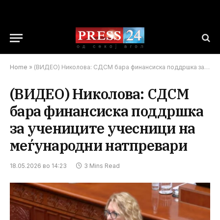
Home
»
(ВИДЕО) Николова: СДСМ бара финансиска поддршка за учениците учесници на меѓународни натпревари
(ВИДЕО) Николова: СДСМ
бара финансиска поддршка
за учениците учесници на
меѓународни натпревари
18.05.2026 во 14:23
3 Mins Read