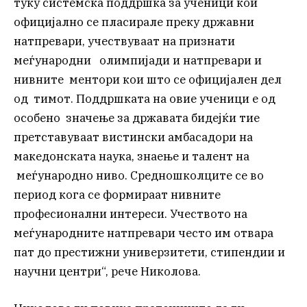
туку системска поддршка за ученици кои
официјално се пласирале преку државни
натпревари, учествуваат на признати
меѓународни олимпијади и натпревари и
нивните ментори кои што се официјален дел
од тимот. Поддршката на овие ученици е од
особено значење за државата бидејќи тие
претставуваат вистински амбасадори на
македонската наука, знаење и талент на
меѓународно ниво. Средношколците се во
период кога се формираат нивните
професионални интереси. Учеството на
меѓународните натпревари често им отвара
пат до престижни универзитети, стипендии и
научни центри“, рече Николова.