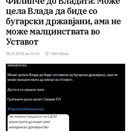
Филипче до Владата: Може
цела Влада да биде со
бугарски државјани, ама не
може малцинствата во
Уставот
18.05.2026 во 14:20
1 Min Read