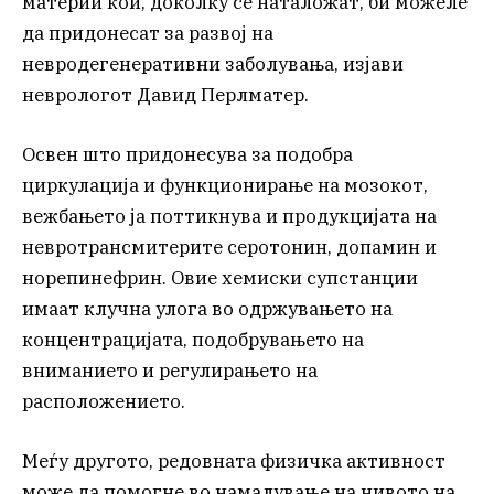
материи кои, доколку се наталожат, би можеле
да придонесат за развој на
невродегенеративни заболувања, изјави
неврологот Давид Перлматер.
Освен што придонесува за подобра
циркулација и функционирање на мозокот,
вежбањето ја поттикнува и продукцијата на
невротрансмитерите серотонин, допамин и
норепинефрин. Овие хемиски супстанции
имаат клучна улога во одржувањето на
концентрацијата, подобрувањето на
вниманието и регулирањето на
расположението.
Меѓу другото, редовната физичка активност
може да помогне во намалување на нивото на