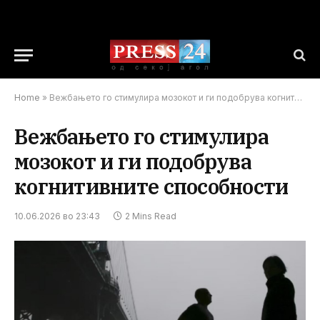
Home
»
Вежбањето го стимулира мозокот и ги подобрува когнитивните способности
Вежбањето го стимулира
мозокот и ги подобрува
когнитивните способности
10.06.2026 во 23:43
2 Mins Read