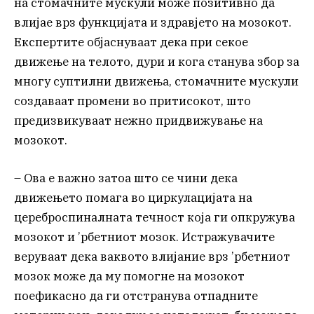
на стомачните мускули може позитивно да
влијае врз функцијата и здравјето на мозокот.
Експертите објаснуваат дека при секое
движење на телото, дури и кога станува збор за
многу суптилни движења, стомачните мускули
создаваат промени во притисокот, што
предизвикуваат нежно придвижување на
мозокот.
– Ова е важно затоа што се чини дека
движењето помага во циркулацијата на
цереброспиналната течност која ги опкружува
мозокот и ’рбетниот мозок. Истражувачите
веруваат дека ваквото влијание врз ’рбетниот
мозок може да му помогне на мозокот
поефикасно да ги отстранува отпадните