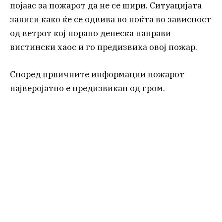
појаас за пожарот да не се шири. Ситуацијата
зависи како ќе се одвива во ноќта во зависност
од ветрот кој порано денеска направи
вистински хаос и го предизвика овој пожар.
Според првичните информации пожарот
најверојатно е предизвикан од гром.