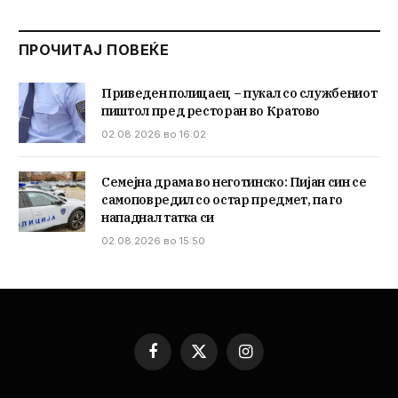
ПРОЧИТАЈ ПОВЕЌЕ
Приведен полицаец – пукал со службениот
пиштол пред ресторан во Кратово
02.08.2026 во 16:02
Семејна драма во неготинско: Пијан син се
самоповредил со остар предмет, па го
нападнал татка си
02.08.2026 во 15:50
Facebook
X
Instagram
(Twitter)