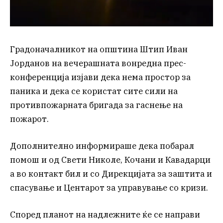
Градоначалникот на општина Штип Иван
Јорданов на вечерашната вонредна прес-
конференција изјави дека нема простор за
паника и дека се користат сите сили на
противпожарната бригада за гаснење на
пожарот.
Дополнително информираше дека побарал
помош и од Свети Николе, Кочани и Кавадарци
а во контакт бил и со Дирекцијата за заштита и
спасување и Центарот за управување со кризи.
Според планот на надлежните ќе се направи