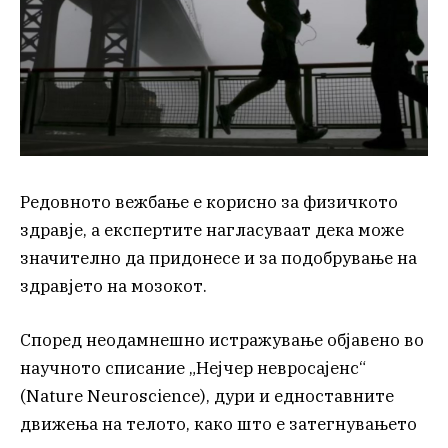
Редовното вежбање е корисно за физичкото
здравје, а експертите нагласуваат дека може
значително да придонесе и за подобрување на
здравјето на мозокот.
Според неодамнешно истражување објавено во
научното списание „Нејчер невросајенс“
(Nature Neuroscience), дури и едноставните
движења на телото, како што е затегнувањето