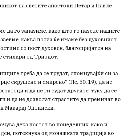
азникот на светите апостоли Петар и Павле
е да го запазиме, како што го пазеле нашите
пазевме, каква полза ќе имаме без духовниот
 постиме со пост духовен, благопријатен на
те стихири од Триодот.
ниците треба да се трудат, спомнувајќи си за
рце скрушено и смирено“ (Пс. 50, 19), да не
татоци и да не ги судат другите, туку да се
и и да не дозволат страстите да преминат во
ен Макариј Оптински.
очува дека постот во понеделник, како и
 ден, потекнува од монашката традиција во