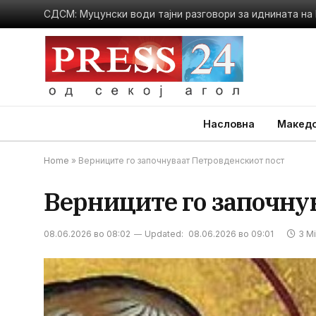
Насловна
Македо
Home
»
Верниците го започнуваат Петровденскиот пост
Верниците го започну
08.06.2026 во 08:02
Updated:
08.06.2026 во 09:01
3 M