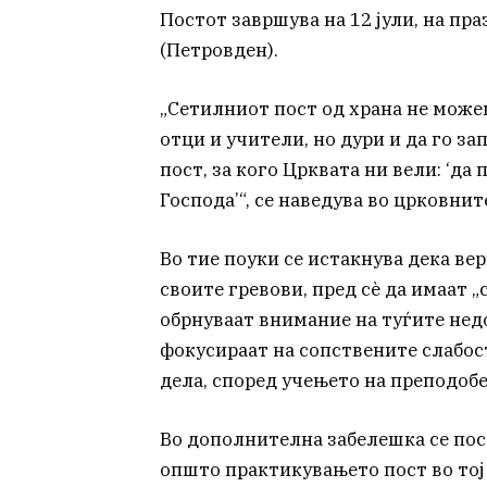
Постот завршува на 12 јули, на пр
(Петровден).
„Сетилниот пост од храна не можем
отци и учители, но дури и да го за
пост, за кого Црквата ни вели: ‘да
Господа’“, се наведува во црковни
Во тие поуки се истакнува дека вер
своите гревови, пред сè да имаат „с
обрнуваат внимание на туѓите недос
фокусираат на сопствените слабост
дела, според учењето на преподоб
Во дополнителна забелешка се пос
општо практикувањето пост во тој