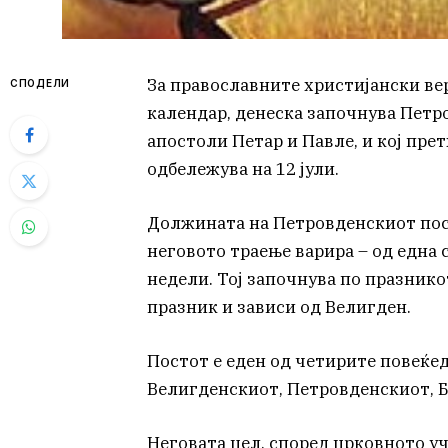
За православните христијански ве
СПОДЕЛИ
календар, денеска започнува Петр
апостоли Петар и Павле, и кој пре
одбележува на 12 јули.
Должината на Петровденскиот пост
неговото траење варира – од една с
недели. Тој започнува по празнико
празник и зависи од Велигден.
Постот е еден од четирите повеќе
Велигденскиот, Петровденскиот, 
Неговата цел, според црковното уч