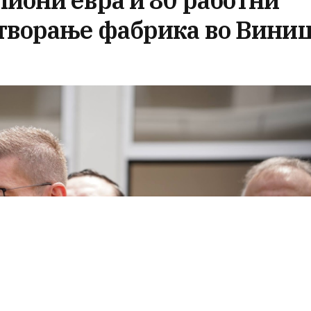
лиони евра и 80 работни
отворање фабрика во Вини