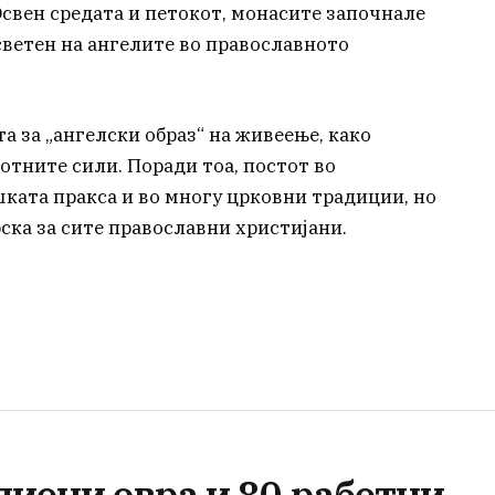
свен средата и петокот, монасите започнале
светен на ангелите во православното
 за „ангелски образ“ на живеење, како
отните сили. Поради тоа, постот во
ката пракса и во многу црковни традиции, но
ска за сите православни христијани.