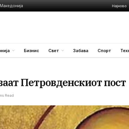
Најново
ВМРО-ДПМНЕ: Уште во 2020 година водата во Гостивар не била за пиење, зошто Филипче молчел
нија
Бизнис
Свет
Забава
Спорт
Тех
ваат Петровденскиот пост
ins Read