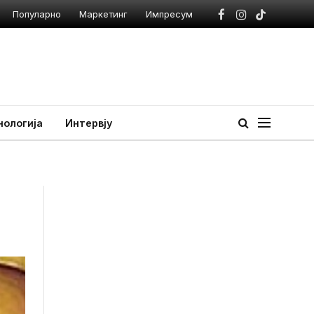
Популарно
Маркетинг
Импресум
Facebook
Instagram
TikTok
нологија
Интервју