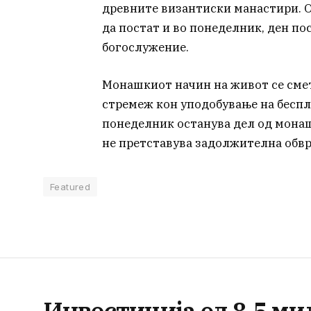
древните византиски манастири. О
да постат и во понеделник, ден по
богослужение.
Монашкиот начин на живот се смета
стремеж кон уподобување на беспл
понеделник останува дел од монаш
не претставува задолжителна обвр
Featured