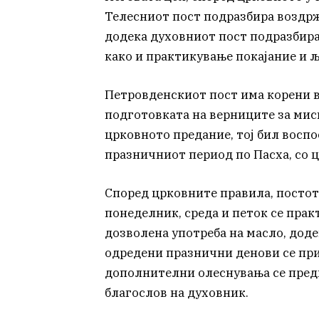
Телесниот пост подразбира воздрж
додека духовниот пост подразбира
како и практикување покајание и љ
Петровденскиот пост има корени во
подготовката на верниците за мис
црковното предание, тој бил восп
празничниот период по Пасха, со 
Според црковните правила, постот 
понеделник, среда и петок се прак
дозволена употреба на масло, доде
одредени празнични денови се при
дополнителни олеснувања се предв
благослов на духовник.