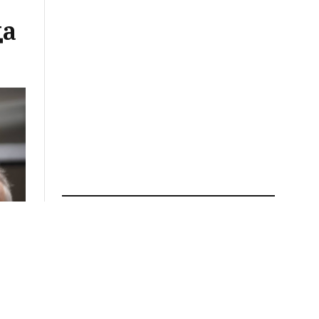
ца
ПРОЧИТАЈ ПОВЕЌЕ
Мицкоски од Дебар:
Доделени новите социјални
станови, Владата
продолжува со инвестиции
за граѓаните