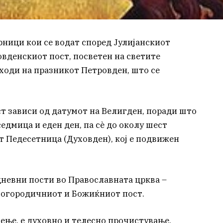
рници кои се водат според Јулијанскиот
овденскиот пост, посветен на светите
тходи на празникот Петровден, што се
 зависи од датумот на Велигден, поради што
едмица и еден ден, па сè до околу шест
т Педесетница (Духовден), кој е подвижен
дневни пости во Православната црква –
Богородичниот и Божиќниот пост.
ење, е духовно и телесно прочистување.