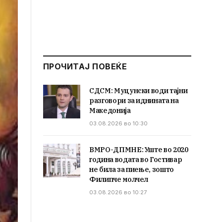
ПРОЧИТАЈ ПОВЕЌЕ
СДСМ: Муцунски води тајни
разговори за иднината на
Македонија
03.08.2026 во 10:30
ВМРО-ДПМНЕ: Уште во 2020
година водата во Гостивар
не била за пиење, зошто
Филипче молчел
03.08.2026 во 10:27