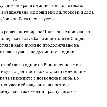
ување од храна од животинско потекло,
 воздржување од лоши мисли, зборови и дела,
убов кон Бога и кон луѓето.
 раната историја на Црквата и е поврзан со
ионерската служба на апостолите. Според
оставен како духовно продолжување на
цел засилување на духовниот подвиг.
е поблаг во однос на Великиот пост: во
тикува строг пост, во останатите денови е
ка за викендите е дозволена и риба. Во
менуваат ублажувања на постот, а
идуваат и за семејни празнувања, со