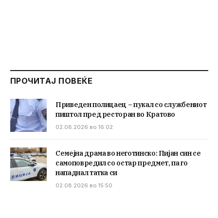
ПРОЧИТАЈ ПОВЕЌЕ
Приведен полицаец – пукал со службениот
пиштол пред ресторан во Кратово
02.08.2026 во 16:02
Семејна драма во неготинско: Пијан син се
самоповредил со остар предмет, па го
нападнал татка си
02.08.2026 во 15:50