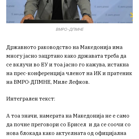
ВМРО-ДПМНЕ
Државното раководство на Македонија има
многу јасно зацртано како државата треба да
се вклучи во ЕУ и тоа јасно го кажува, истакна
на прес-конференција членот на ИК и пратеник
на ВМРО-ДПМНЕ, Миле Лефков.
Интегрален текст:
А тоа значи, намерата на Македонија не е само
да почне преговори со Брисел и да се соочи со
нова блокада како актуелната од официјална