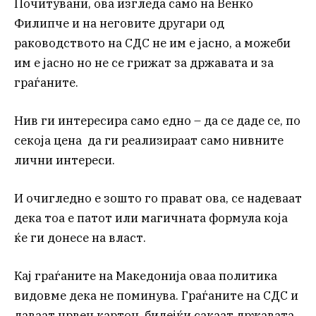
Почитувани, ова изгледа само на Венко
Филипче и на неговите другари од
раководството на СДС не им е јасно, а можеби
им е јасно но не се грижат за државата и за
граѓаните.
Нив ги интересира само едно – да се даде се, по
секоја цена да ги реализираат само нивните
лични интереси.
И очигледно е зошто го прават ова, се надеваат
дека тоа е патот или магичната формула која
ќе ги донесе на власт.
Кај граѓаните на Македонија оваа политика
видовме дека не поминува. Граѓаните на СДС и
даваат црвен картон, бидејќи сакаат државата