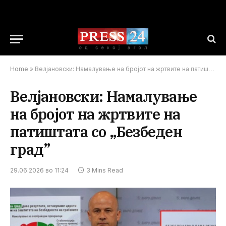
Home
»
Велјановски: Намалување на бројот на жртвите на патиштата со „Безбеден град”
Велјановски: Намалување
на бројот на жртвите на
патиштата со „Безбеден
град”
29.06.2026 во 11:24
3 Mins Read