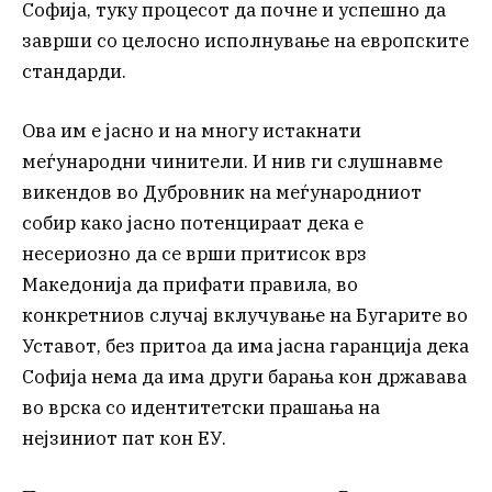
Софија, туку процесот да почне и успешно да
заврши со целосно исполнување на европските
стандарди.
Ова им е јасно и на многу истакнати
меѓународни чинители. И нив ги слушнавме
викендов во Дубровник на меѓународниот
собир како јасно потенцираат дека е
несериозно да се врши притисок врз
Македонија да прифати правила, во
конкретниов случај вклучување на Бугарите во
Уставот, без притоа да има јасна гаранција дека
Софија нема да има други барања кон државава
во врска со идентитетски прашања на
нејзиниот пат кон ЕУ.