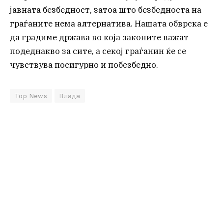
јавната безбедност, затоа што безбедноста на
граѓаните нема алтернатива. Нашата обврска е
да градиме држава во која законите важат
подеднакво за сите, а секој граѓанин ќе се
чувствува посигурно и побезбедно.
Top News
Влада