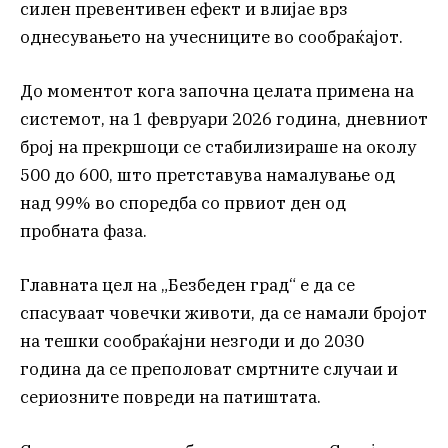
силен превентивен ефект и влијае врз
однесувањето на учесниците во сообраќајот.
До моментот кога започна целата примена на
системот, на 1 февруари 2026 година, дневниот
број на прекршоци се стабилизираше на околу
500 до 600, што претставува намалување од
над 99% во споредба со првиот ден од
пробната фаза.
Главната цел на „Безбеден град“ е да се
спасуваат човечки животи, да се намали бројот
на тешки сообраќајни незгоди и до 2030
година да се преполоват смртните случаи и
сериозните повреди на патиштата.