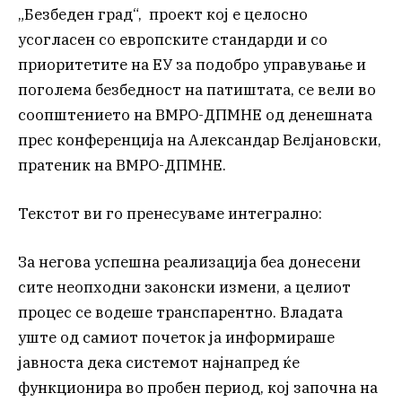
„Безбеден град“, проект кој е целосно
усогласен со европските стандарди и со
приоритетите на ЕУ за подобро управување и
поголема безбедност на патиштата, се вели во
соопштението на ВМРО-ДПМНЕ од денешната
прес конференција на Александар Велјановски,
пратеник на ВМРО-ДПМНЕ.
Текстот ви го пренесуваме интегрално:
За негова успешна реализација беа донесени
сите неопходни законски измени, а целиот
процес се водеше транспарентно. Владата
уште од самиот почеток ја информираше
јавноста дека системот најнапред ќе
функционира во пробен период, кој започна на