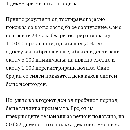
1 декември минатата година.
Првите резултати од тестирањето јасно
покажаа со каква состојба се соочувавме. Само
во првите 24 часа беа регистрирани околу
110.000 прекршоци, од кои над 90% се
однесуваа на брзо возење, а беа евидентирани
околу 5.000 поминувања на црвено светло и
околу 1.000 нерегистрирани возила. Овие
бројки се силен показател дека ваков систем
беше неопходен.
Но, уште во вториот ден од пробниот период
беше видлива промената. Бројот на
прекршоците се намали за речиси половина, на
50.652 дневно, што покажа дека системот има