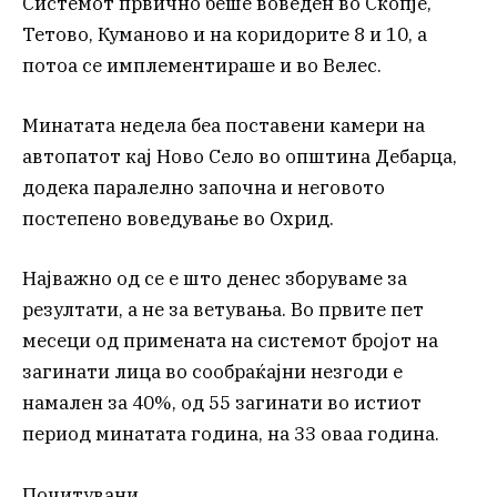
Системот првично беше воведен во Скопје,
Тетово, Куманово и на коридорите 8 и 10, а
потоа се имплементираше и во Велес.
Минатата недела беа поставени камери на
автопатот кај Ново Село во општина Дебарца,
додека паралелно започна и неговото
постепено воведување во Охрид.
Најважно од се е што денес зборуваме за
резултати, а не за ветувања. Во првите пет
месеци од примената на системот бројот на
загинати лица во сообраќајни незгоди е
намален за 40%, од 55 загинати во истиот
период минатата година, на 33 оваа година.
Почитувани,