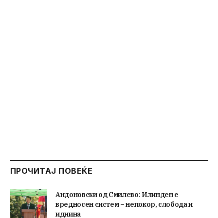
ПРОЧИТАЈ ПОВЕЌЕ
Андоновски од Смилево: Илинден е
вредносен систем – непокор, слобода и
иднина