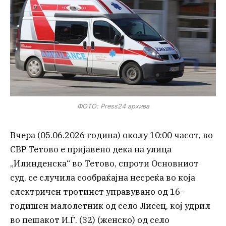
ФОТО: Press24 архива
Вчера (05.06.2026 година) околу 10:00 часот, во
СВР Тетово е пријавено дека на улица
„Илинденска“ во Тетово, спроти Основниот
суд, се случила сообраќајна несреќа во која
електричен тротинет управувано од 16-
годишен малолетник од село Лисец, кој удрил
во пешакот И.Ѓ. (32) (женско) од село