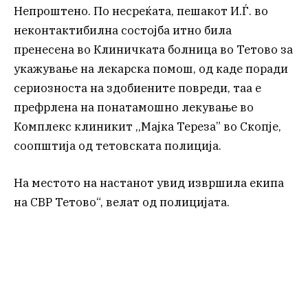
Непроштено. По несреќата, пешакот И.Ѓ. во
неконтактибилна состојба итно била
пренесена во Клиничката болница во Тетово за
укажување на лекарска помош, од каде поради
сериозноста на здобиените повреди, таа е
префрлена на понатамошно лекување во
Комплекс клиникит ,,Мајка Тереза” во Скопје,
соопштија од тетовската полиција.
На местото на настанот увид извршила екипа
на СВР Тетово“, велат од полицијата.