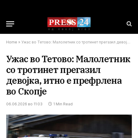
Home
»
Ужас во Тетово: Малолетник со тротинет прегазил девојка, итно е префрлена во Скопје
Ужас во Тетово: Малолетник
со тротинет прегазил
девојка, итно е префрлена
во Скопје
06.06.2026 во 11:03
1 Min Read