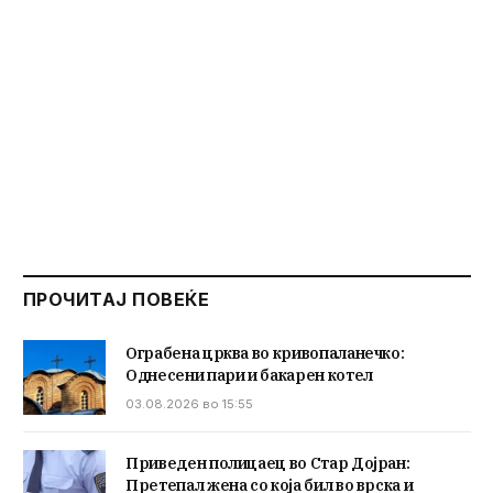
ПРОЧИТАЈ ПОВЕЌЕ
Ограбена црква во кривопаланечко:
Однесени пари и бакарен котел
03.08.2026 во 15:55
Приведен полицаец во Стар Дојран:
Претепал жена со која бил во врска и