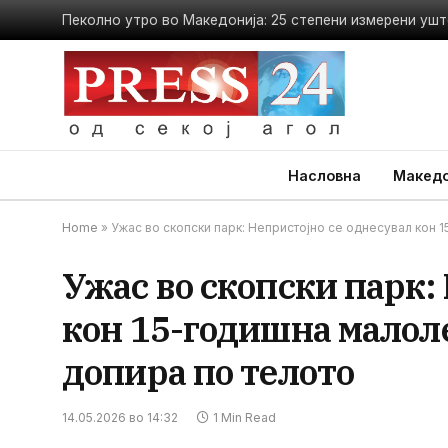
Пеколно утро во Македонија: 25 степени измерени ушт
Насловна
Македо
Home
»
Ужас во скопски парк: Непристојно се однесувал кон 1
Ужас во скопски парк:
кон 15-годишна малоле
допира по телото
14.05.2026 во 14:32
1 Min Read