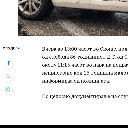
Вчера во 13:00 часот во Скопје, п
СПОДЕЛИ
од слобода 86-годишниот Д.Т. од С
околу 11:15 часот во парк на подра
непристојно кон 15-годишна малол
информираа од полицијата.
По целосно документирање на случ