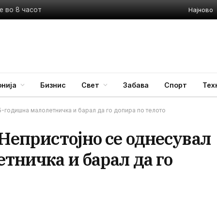
Најново
е во 8 часот
нија
Бизнис
Свет
Забава
Спорт
Тех
5-годишна малолетничка и барал да го допира по телото
 Непристојно се однесувал
тничка и барал да го