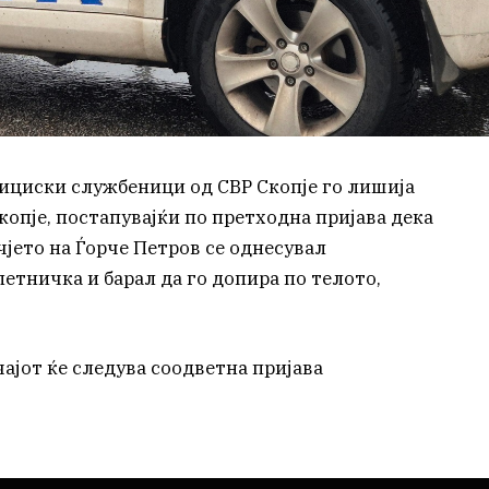
олициски службеници од СВР Скопје го лишија
копје, постапувајќи по претходна пријава дека
чјето на Ѓорче Петров се однесувал
етничка и барал да го допира по телото,
ајот ќе следува соодветна пријава