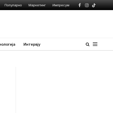
Популарно
Маркетинг
Импресум
Facebook
Instagram
TikTok
нологија
Интервју