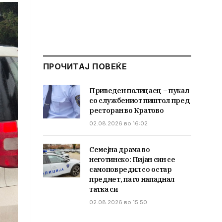
ПРОЧИТАЈ ПОВЕЌЕ
Приведен полицаец – пукал
со службениот пиштол пред
ресторан во Кратово
02.08.2026 во 16:02
Семејна драма во
неготинско: Пијан син се
самоповредил со остар
предмет, па го нападнал
татка си
02.08.2026 во 15:50