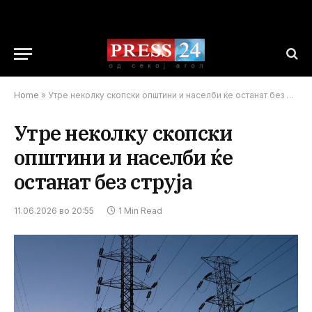
Home
»
Утре неколку скопски општини и населби ќе останат без струја
Утре неколку скопски
општини и населби ќе
останат без струја
11.06.2026 во 20:55
1 Min Read