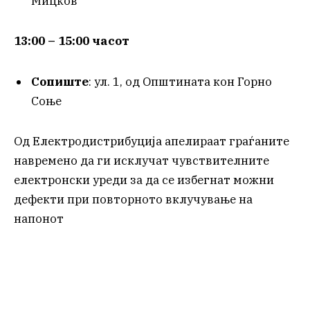
Мицков
13:00 – 15:00 часот
Сопиште
: ул. 1, од Општината кон Горно
Соње
Од Електродистрибуција апелираат граѓаните
навремено да ги исклучат чувствителните
електронски уреди за да се избегнат можни
дефекти при повторното вклучување на
напонот