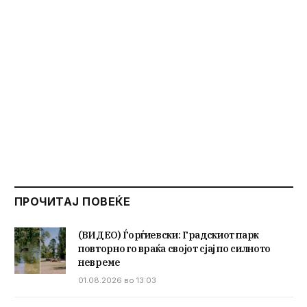
ПРОЧИТАЈ ПОВЕЌЕ
(ВИДЕО) Ѓорѓиевски: Градскиот парк
повторно го враќа својот сјај по силното
невреме
01.08.2026 во 13:03