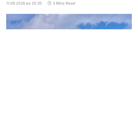
11.06.2026 во 20:35
3 Mins Read
Температурите на Антарктикот овој месец
надминаа неверојатни 15°C, со што е целосно
урнат претходниот зимски темературен
рекорд за овој инаку замрзнат регион.