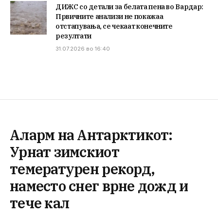
ДИЖС со детали за белата пена во Вардар:
Првичните анализи не покажаа
отстапувања, се чекаат конечните
резултати
31.07.2026 во 16:40
Аларм на Антарктикот:
Урнат зимскиот
темературен рекорд,
наместо снег врне дожд и
тече кал