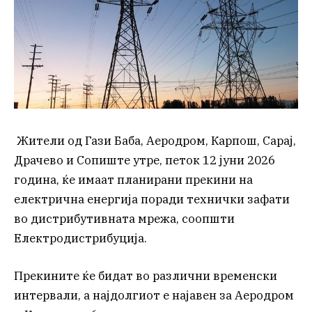
Жители од Гази Баба, Аеродром, Карпош, Сарај,
Драчево и Сопиште утре, петок 12 јуни 2026
година, ќе имаат планирани прекини на
електрична енергија поради технички зафати
во дистрибутивната мрежа, соопшти
Електродистрибуција.
Прекините ќе бидат во различни временски
интервали, а најдолгиот е најавен за Аеродром