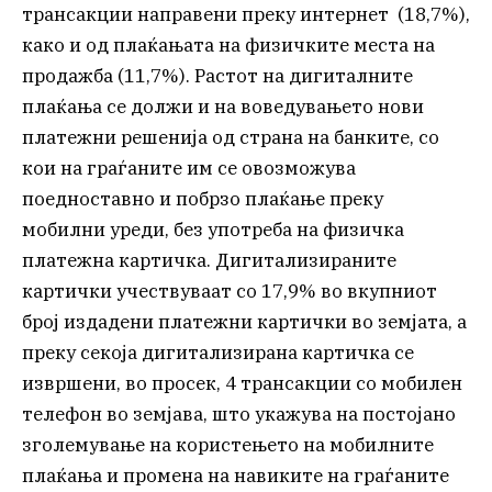
трансакции направени преку интернет (18,7%),
како и од плаќањата на физичките места на
продажба (11,7%). Растот на дигиталните
плаќања се должи и на воведувањето нови
платежни решенија од страна на банките, со
кои на граѓаните им се овозможува
поедноставно и побрзо плаќање преку
мобилни уреди, без употреба на физичка
платежна картичка. Дигитализираните
картички учествуваат со 17,9% во вкупниот
број издадени платежни картички во земјата, а
преку секоја дигитализирана картичка се
извршени, во просек, 4 трансакции со мобилен
телефон во земјава, што укажува на постојано
зголемување на користењето на мобилните
плаќања и промена на навиките на граѓаните