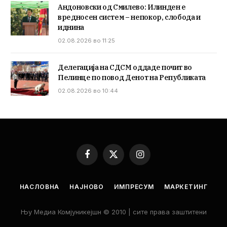
Андоновски од Смилево: Илинден е
вредносен систем – непокор, слобода и
иднина
02.08.2026 во 11:25
Делегација на СДСМ оддаде почит во
Пелинце по повод Денот на Републиката
02.08.2026 во 10:44
Facebook
X
Instagram
(Twitter)
НАСЛОВНА
НАЈНОВО
ИМПРЕСУМ
МАРКЕТИНГ
Њу Медиа Комјуникејшн © 2010 | сите права заштитени