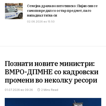
Семејна драма во неготинско: Пијан син се
самоповредил со остар предмет, па го
нападнал татка си
02.08.2026 во 15:50
Познати новите министри:
ВМРО-ДПМНЕ со кадровски
промени во неколку ресори
01.07.2026 во 09:26
2 Mins Read