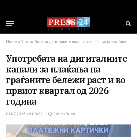
Home
»
Употребата на дигиталните канали за плаќања на граѓаните бележи раст и во првиот квартал од 2026 година
Употребата на дигиталните
канали за плаќања на
граѓаните бележи раст и во
првиот квартал од 2026
година
01.07.2026 во 09:32
2 Mins Read