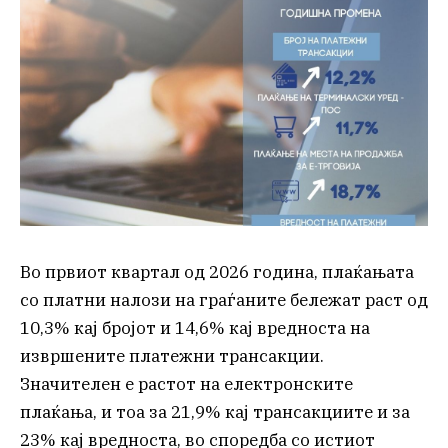
Во првиот квартал од 2026 година, плаќањата
со платни налози на граѓаните бележат раст од
10,3% кај бројот и 14,6% кај вредноста на
извршените платежни трансакции.
Значителен е растот на електронските
плаќања, и тоа за 21,9% кај трансакциите и за
23% кај вредноста, во споредба со истиот