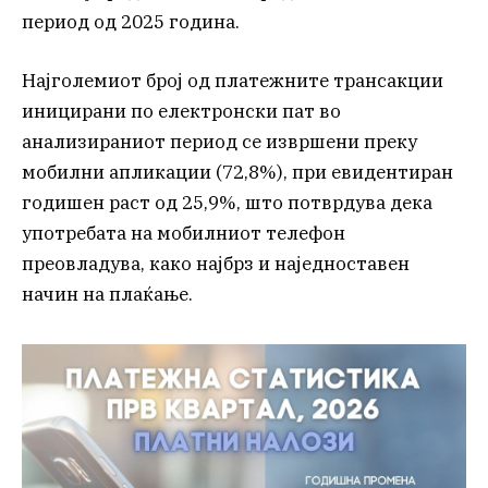
период од 2025 година.
Најголемиот број од платежните трансакции
иницирани по електронски пат во
анализираниот период се извршени преку
мобилни апликации (72,8%), при евидентиран
годишен раст од 25,9%, што потврдува дека
употребата на мобилниот телефон
преовладува, како најбрз и наједноставен
начин на плаќање.