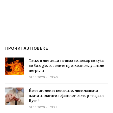
ПРОЧИТАЈ ПОВЕЌЕ
Татко и две деца загинаа во пожар во куќа
во Загорје, соседите претходно слушнале
истрели
01.08.2026 во 13:40
Ќе се зголемат пензиите, минималната
плата и платите во јавниот сектор – најави
Вучиќ
01.08.2026 во 13:29