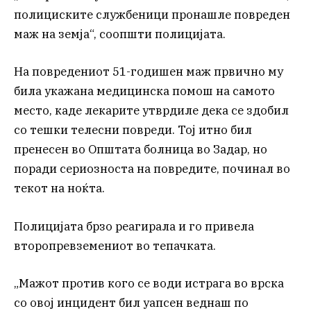
полициските службеници пронашле повреден
маж на земја“, соопшти полицијата.
На повредениот 51-годишен маж првично му
била укажана медицинска помош на самото
место, каде лекарите утврдиле дека се здобил
со тешки телесни повреди. Тој итно бил
пренесен во Општата болница во Задар, но
поради сериозноста на повредите, починал во
текот на ноќта.
Полицијата брзо реагирала и го привела
второпревземениот во тепачката.
„Мажот против кого се води истрага во врска
со овој инцидент бил уапсен веднаш по