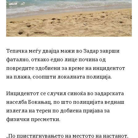
Тепачка меѓу двајца мажи во Задар заврши
фатално, откако едно лице почина од
повредите здобиени за време на инцидентот
на плажа, соопшти локалната полиција.
Инцидентот се случил синоќа во задарската
населба Бокањац, по што полицијата веднаш
излегла на терен по добиена пријава за
физички пресметки.
„По пристигнувањето на местото на настанот,