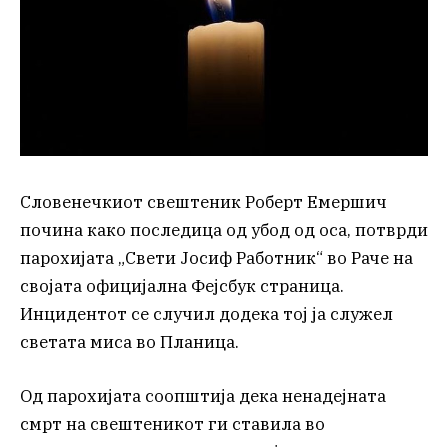
Словенечкиот свештеник Роберт Емершич
почина како последица од убод од оса, потврди
парохијата „Свети Јосиф Работник“ во Раче на
својата официјална Фејсбук страница.
Инцидентот се случил додека тој ја служел
светата миса во Планица.
Од парохијата соопштија дека ненадејната
смрт на свештеникот ги ставила во