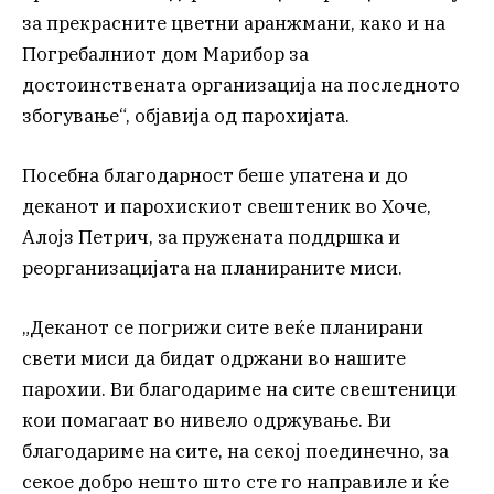
за прекрасните цветни аранжмани, како и на
Погребалниот дом Марибор за
достоинствената организација на последното
збогување“, објавија од парохијата.
Посебна благодарност беше упатена и до
деканот и парохискиот свештеник во Хоче,
Алојз Петрич, за пружената поддршка и
реорганизацијата на планираните миси.
„Деканот се погрижи сите веќе планирани
свети миси да бидат одржани во нашите
парохии. Ви благодариме на сите свештеници
кои помагаат во нивело одржување. Ви
благодариме на сите, на секој поединечно, за
секое добро нешто што сте го направиле и ќе