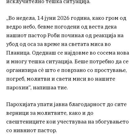
исклучително тешка ситуација.
„Во недела, 14 јуни 2026 година, како гром од
ведро небо, бевме погодени од веста дека
нашиот пастор Роби починал од реакција на
убод од оса за време на светата миса во
Планица. Одеднаш се најдовме во сосема нова
и многу тешка ситуација. Беше потребно да се
организира сè што е поврзано со простување,
погреб, молитви и свети миси во нашите
парохии“, напишаа тие.
Парохијата упати јавна благодарност до сите
верници за молитвите, како и до
свештениците кои учествуваа на збогувањето
со нивниот пастор.