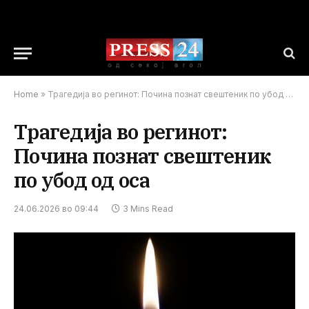
Home
»
Трагедија во регинот: Почина познат свештеник по убод од оса
Трагедија во регинот:
Почина познат свештеник
по убод од оса
24.06.2026 во 09:44
3 Mins Read