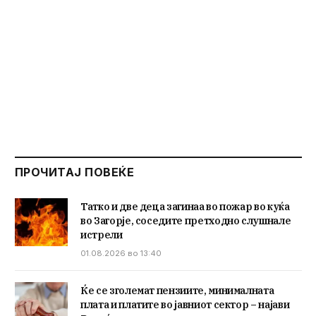
ПРОЧИТАЈ ПОВЕЌЕ
Татко и две деца загинаа во пожар во куќа
во Загорје, соседите претходно слушнале
истрели
01.08.2026 во 13:40
Ќе се зголемат пензиите, минималната
плата и платите во јавниот сектор – најави