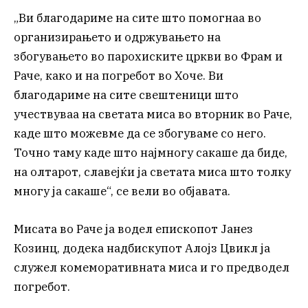
„Ви благодариме на сите што помогнаа во
организирањето и одржувањето на
збогувањето во парохиските цркви во Фрам и
Раче, како и на погребот во Хоче. Ви
благодариме на сите свештеници што
учествуваа на светата миса во вторник во Раче,
каде што можевме да се збогуваме со него.
Точно таму каде што најмногу сакаше да биде,
на олтарот, славејќи ја светата миса што толку
многу ја сакаше“, се вели во објавата.
Мисата во Раче ја водел епископот Јанез
Козинц, додека надбискупот Алојз Цвикл ја
служел комеморативната миса и го предводел
погребот.