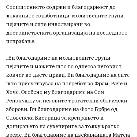
Соопштението содржи и благодарност до
локалните соработници, молитвените групи,
пејачите и сите инволвирани во
достоинствената организација на последното
испраќање.
„Ви благодариме на молитвените групи,
пејачите и мажите што го однесоа неговиот
ковчег во двете цркви. Ви благодариме на сите
што присуствуваа на погребот во Фрам, Раче и
Хоче. Особено му благодариме на Сем
Реполушку за неговите трогателни збогумски
зборови. Ви благодариме на Фото Брбре од
Словенска Бистрица за креирањето и
донирањето на сувенирите за толку кратко
време. Ви благодариме на цвеќарницата Матеја