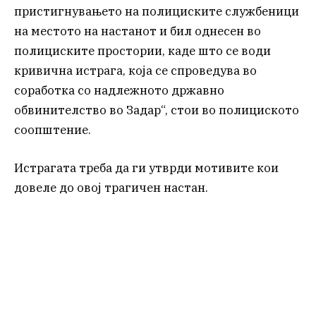
пристигнувањето на полициските службеници
на местото на настанот и бил однесен во
полициските простории, каде што се води
кривична истрага, која се спроведува во
соработка со надлежното државно
обвинителство во Задар“, стои во полициското
соопштение.
Истрагата треба да ги утврди мотивите кои
довеле до овој трагичен настан.