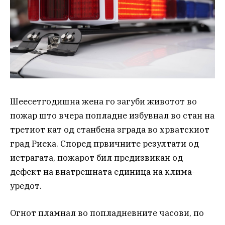
Шеесетгодишна жена го загуби животот во
пожар што вчера попладне избувнал во стан на
третиот кат од станбена зграда во хрватскиот
град Риека. Според првичните резултати од
истрагата, пожарот бил предизвикан од
дефект на внатрешната единица на клима-
уредот.
Огнот пламнал во попладневните часови, по