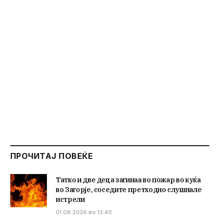
ПРОЧИТАЈ ПОВЕЌЕ
Татко и две деца загинаа во пожар во куќа
во Загорје, соседите претходно слушнале
истрели
01.08.2026 во 13:40