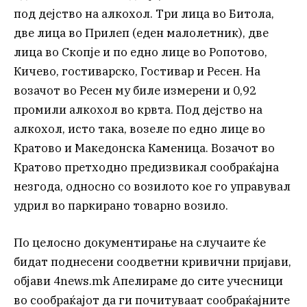
под дејство на алкохол. Три лица во Битола,
две лица во Прилеп (еден малолетник), две
лица во Скопје и по едно лице во Ропотово,
Кичево, гостиварско, Гостивар и Ресен. На
возачот во Ресен му биле измерени и 0,92
промили алкохол во крвта. Под дејство на
алкохол, исто така, возеле по едно лице во
Кратово и Македонска Каменица. Возачот во
Кратово претходно предизвикал сообраќајна
незгода, односно со возилото кое го управувал
удрил во паркирано товарно возило.
По целосно документирање на случаите ќе
бидат поднесени соодветни кривични пријави,
објави 4news.mk Апелираме до сите учесници
во сообраќајот да ги почитуваат сообраќајните