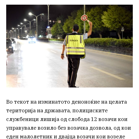
Во текот на изминатото деноноќие на целата
територија на државата, полициските
службеници лишија од слобода 12 возачи кои
управувале возило без возачка дозвола, од кои
еден малолетник и двајца возачи кои возеле