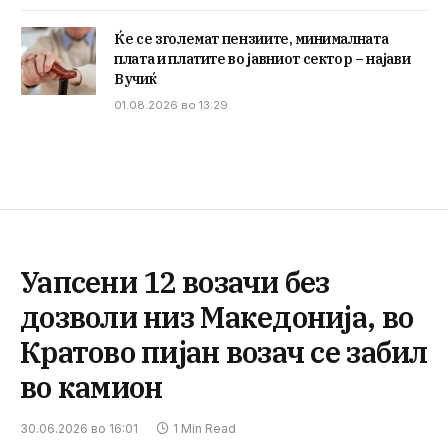
Ќе се зголемат пензиите, минималната
плата и платите во јавниот сектор – најави
Вучиќ
01.08.2026 во 13:29
Уапсени 12 возачи без
дозволи низ Македонија, во
Кратово пијан возач се забил
во камион
30.06.2026 во 16:01
1 Min Read