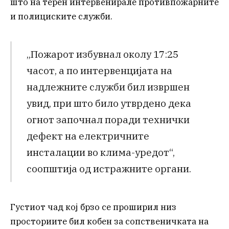
што на терен интервенирале противпожарните
и полициските служби.
„Пожарот избувнал околу 17:25
часот, а по интервенцијата на
надлежните служби бил извршен
увид, при што било утврдено дека
огнот започнал поради технички
дефект на електричните
инсталации во клима-уредот“,
соопштија од истражните органи.
Густиот чад кој брзо се проширил низ
просториите бил кобен за сопственичката на