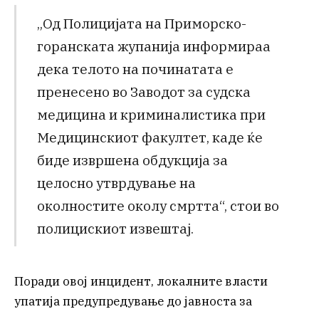
„Од Полицијата на Приморско-
горанската жупанија информираа
дека телото на починатата е
пренесено во Заводот за судска
медицина и криминалистика при
Медицинскиот факултет, каде ќе
биде извршена обдукција за
целосно утврдување на
околностите околу смртта“, стои во
полицискиот извештај.
Поради овој инцидент, локалните власти
упатија предупредување до јавноста за