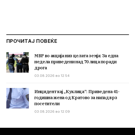
ПРОЧИТАЈ ПОВЕЌЕ
МВР во акција низ целата земја: За една
недела приведени над 70 лица поради
дрога
03.08.2026 во 12:54
Инцидент кај „Куклица“: Приведена 41-
годишна жена од Кратово за напад врз
посетители
03.08.2026 во 12:09