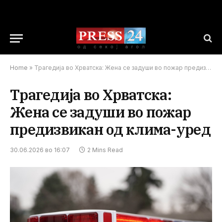
Home
»
Трагедија во Хрватска: Жена се задуши во пожар предизвикан од клима-уред
Трагедија во Хрватска:
Жена се задуши во пожар
предизвикан од клима-уред
30.06.2026 во 16:07
2 Mins Read