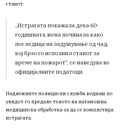
станот.
„Истрагата покажала дека 60-
годишната жена починала како
последица на задушување од чад,
кој брзо го исполнил станот за
време на пожарот“, се наведува во
официјалните податоци.
Надлежните полициски служби веднаш по
увидот го предале телото на натамошна
медицинска обработка за да се комплетира
истрагата.