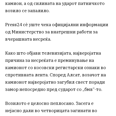
камион, а од силината на ударот патничкото
возило се запалило.
Press24 сѐ уште чека официјални информации
од Министерство за внатрешни работи за
вчерашната несреќа.
Како што објави телевизијата, најверојатна
причина за несреќата е преминување на
камионот со косовски регистарски ознаки во
спротивната лента. Според Алсат, возачот на
камионот најверојатно загубил свест поради
замор непосредно пред сударот со „бмв“-то.
Возилото е целосно пеплосано. Засега е
нејасно дали во четворицата загинати во