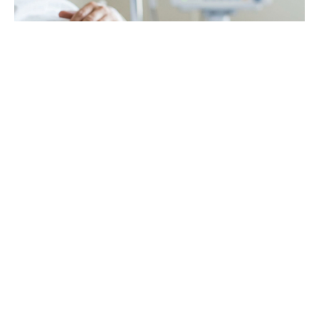
ФОТО: Gemini_Generated_Image_8kvash8kvash8kva (3)
Епидемијата на ебола во Демократска
Република Конго ескалира откако револтирана
толпа граѓани запали медицински центар за
лекување. Како што објавува „Скај њуз“, овој
инцидент дополнително ги усложнува и онака
тешките напори на терен за ограничување на
заразата.