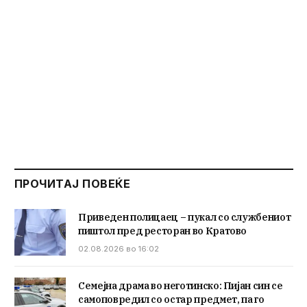
ПРОЧИТАЈ ПОВЕЌЕ
Приведен полицаец – пукал со службениот
пиштол пред ресторан во Кратово
02.08.2026 во 16:02
Семејна драма во неготинско: Пијан син се
самоповредил со остар предмет, па го