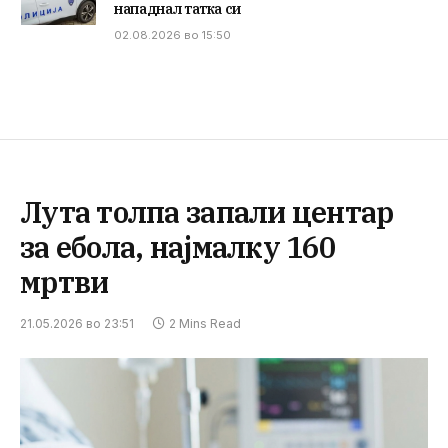
нападнал татка си
02.08.2026 во 15:50
Лута толпа запали центар
за ебола, најмалку 160
мртви
21.05.2026 во 23:51
2 Mins Read