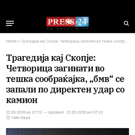
Home
»
Трагедија кај Скопје: Четворица загинати во тешка сообраќајка, „бмв“ се запали по директен удар со камион
Трагедија кај Скопје:
Четворица загинати во
тешка сообраќајка, „бмв“ се
запали по директен удар со
камион
22.05.2026 во 07:22
Updated:
22.05.2026 во 07:23
1 Min Read