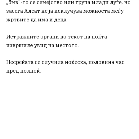
„бмв“-то се семејство или група млади луѓе, но
засега Алсат не ја исклучува можноста меѓу
жртвите да има и деца.
Истражните органи во текот на ноќта
извршиле увид на местото.
Несреќата се случила ноќеска, половина час
пред полноќ.