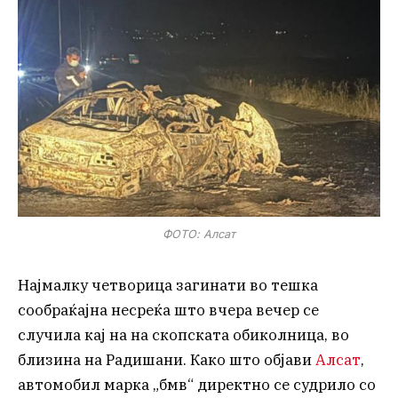
ФОТО: Алсат
Најмалку четворица загинати во тешка
сообраќајна несреќа што вчера вечер се
случила кај на на скопската обиколница, во
близина на Радишани. Како што објави
Алсат
,
автомобил марка „бмв“ директно се судрило со