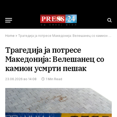
Home
»
Трагедија ја потресе Македонија: Велешанец со камион усмрти пешак
Трагедија ја потресе
Македонија: Велешанец со
камион усмрти пешак
23.06.2026 во 14:08
1 Min Read