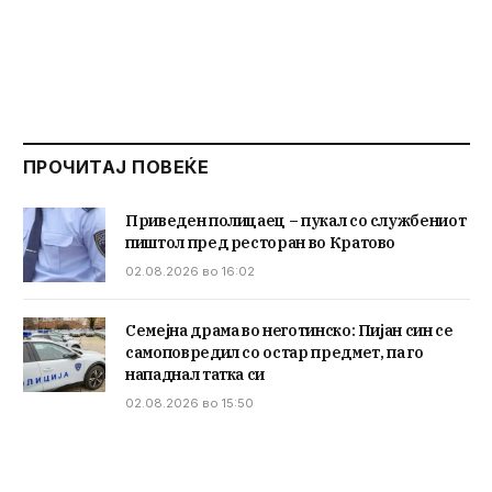
ПРОЧИТАЈ ПОВЕЌЕ
Приведен полицаец – пукал со службениот
пиштол пред ресторан во Кратово
02.08.2026 во 16:02
Семејна драма во неготинско: Пијан син се
самоповредил со остар предмет, па го
нападнал татка си
02.08.2026 во 15:50