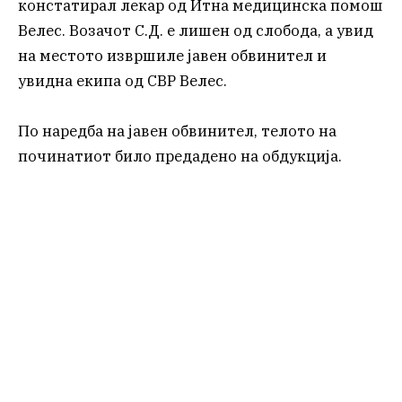
констатирал лекар од Итна медицинска помош
Велес. Возачот С.Д. е лишен од слобода, а увид
на местото извршиле јавен обвинител и
увидна екипа од СВР Велес.
По наредба на јавен обвинител, телото на
починатиот било предадено на обдукција.