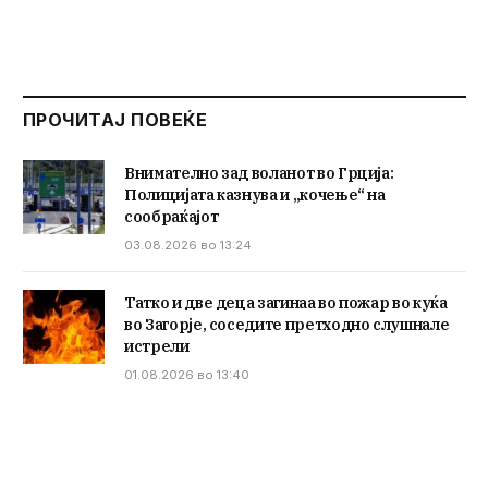
ПРОЧИТАЈ ПОВЕЌЕ
Внимателно зад воланот во Грција:
Полицијата казнува и „кочење“ на
сообраќајот
03.08.2026 во 13:24
Татко и две деца загинаа во пожар во куќа
во Загорје, соседите претходно слушнале
истрели
01.08.2026 во 13:40