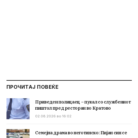
ПРОЧИТАЈ ПОВЕЌЕ
Приведен полицаец – пукал со службениот
пиштол пред ресторан во Кратово
02.08.2026 во 16:02
Семејна драма во неготинско: Пијан син се