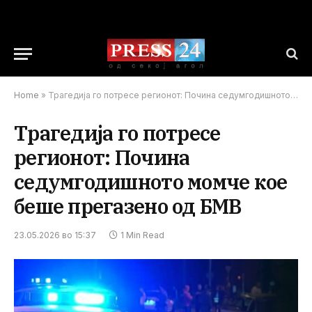
Home
»
Трагедија го потресе регионот: Почина седумгодишното момче кое беше прегазено од БМВ
Трагедија го потресе
регионот: Почина
седумгодишното момче кое
беше прегазено од БМВ
23.05.2026 во 15:37
1 Min Read