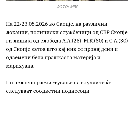
ФОТО: МВР
На 22/23.05.2026 во Скопје, на различни
локации, полициски службеници од СВР Скопје
ги лишија од слобода А.А.(28), М.К.(30) и С.А.(30)
од Скопје затоа што кај нив се пронајдени и
одземени бела прашкаста материја и
марихуана.
По целосно расчистување на случаите ќе
следуваат соодветни поднесоци.