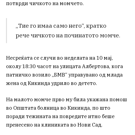
потврди чичкото на момчето.
„Тие го имаа само него“, кратко
рече чичкото на починатото момче.
Несреќата се случи во неделата на 10 мај,
околу 18:30 часот на улицата Албертова, кога
патничко возило „БМВ“ управувано од млада
жена од Кикинда удрило во детето.
На малото момче прво му била укажана помош
во Општата болница во Кикинда, по што
поради тежината на повредите итно беше
пренесено на клиниката во Нови Сад.