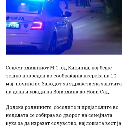
Седумгодишниот М.С. од Кикинда, кој беше
тешко повреден во сообраќајна несреќа на 10
мај, почина во Заводот за здравствена заштита
на деца и млади на Војводина во Нови Сад.
Додека роднините, соседите и пријателите во
неделата се собираа во дворот на семејната
куќа за да изразат сочувство, најлошата вест ја