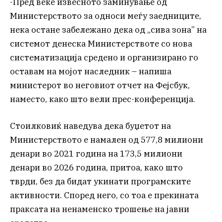
-Пред веќе извесното заминување од
Министерството за односи меѓу заедниците,
нека остане забележано дека од „сива зона” на
системот денеска Министерствоте со нова
систематизација средено и организирано го
оставам на мојот наследник – напиша
министерот во неговиот отчет на Фејсбук,
наместо, како што вели прес-конференција.
Стоилковиќ наведува дека буџетот на
Министерството е намален од 577,8 милиони
денари во 2021 година на 173,5 милиони
денари во 2026 година, притоа, како што
тврди, без да бидат укинати програмските
активности. Според него, со тоа е прекината
праксата на ненаменско трошење на јавни