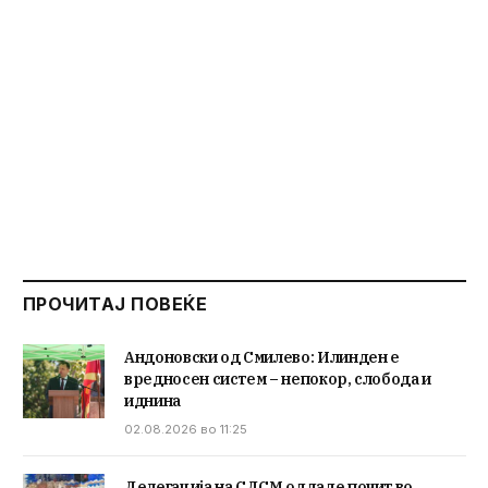
ПРОЧИТАЈ ПОВЕЌЕ
Андоновски од Смилево: Илинден е
вредносен систем – непокор, слобода и
иднина
02.08.2026 во 11:25
Делегација на СДСМ оддаде почит во