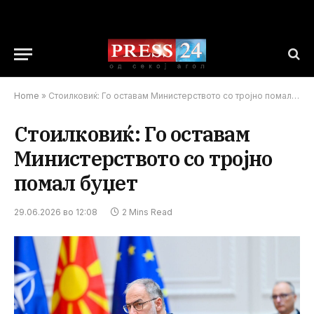
Home
»
Стоилковиќ: Го оставам Министерството со тројно помал буџет
Стоилковиќ: Го оставам
Министерството со тројно
помал буџет
29.06.2026 во 12:08
2 Mins Read