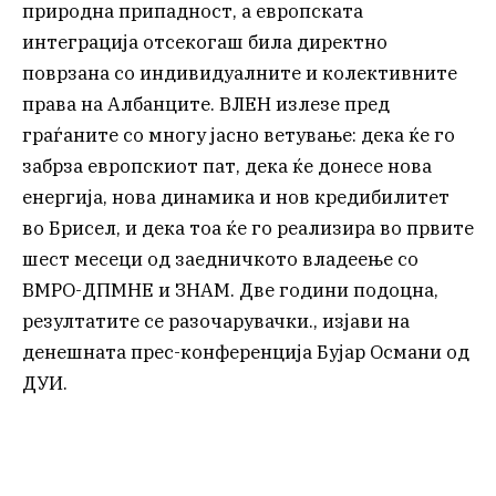
природна припадност, а европската
интеграција отсекогаш била директно
поврзана со индивидуалните и колективните
права на Албанците. ВЛЕН излезе пред
граѓаните со многу јасно ветување: дека ќе го
забрза европскиот пат, дека ќе донесе нова
енергија, нова динамика и нов кредибилитет
во Брисел, и дека тоа ќе го реализира во првите
шест месеци од заедничкото владеење со
ВМРО-ДПМНЕ и ЗНАМ. Две години подоцна,
резултатите се разочарувачки., изјави на
денешната прес-конференција Бујар Османи од
ДУИ.