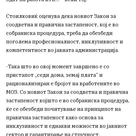
Стоилковиќ оценува дека новиот Закон за
соодветна и правична застапеност, кој е во
собраниска процедура, треба да обезбеди
поголема професионалност, инклузивност и
компетентност во јавната администрација.
-Така што во овој момент завршено е со
пристапот „седи дома, земај плата” и
рационализиран е бројот на вработените во
МОЗ. Со новиот Закон за соодветна и правична
застапеност којшто е во собраниска процедура,
ќе се обезбеди почитување на принципот на
правична застапеност како основа за
инклузивност и еднакви можности во јавниот
сектор и гарантирање на стручност,