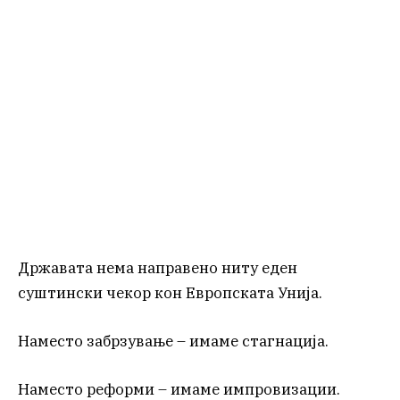
Државата нема направено ниту еден
суштински чекор кон Европската Унија.
Наместо забрзување – имаме стагнација.
Наместо реформи – имаме импровизации.