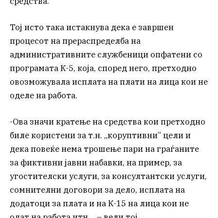
средства.
Тој исто така истакнува дека е завршен
процесот на прераспределба на
административните службеници опфатени со
програмата К-5, која, според него, претходно
овозможувала исплата на плати на лица кои не
оделе на работа.
-Ова значи кратење на средства кои претходно
биле користени за т.н. „коруптивни” цели и
дека повеќе нема трошење пари на граѓаните
за фиктивни јавни набавки, на пример, за
угостителски услуги, за консултантски услуги,
сомнителни договори за дело, исплата на
додатоци за плата и на К-15 на лица кои не
одат на работа итн… – вели тој.