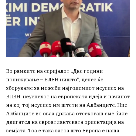
Во рамките на серијалот „Две години
понижување – ВЛЕН ништо“, денес ќе
зборуваме за можеби најголемиот неуспех на
ВЛЕН: неуспехот на европската идеја и начинот
на кој тој неуспех им штети на Албанците. Ние
Албанците во оваа држава отсекогаш сме биле
двигател на евроатлантската ориентација на
земјата. Тоа е така затоа што Европа е наша