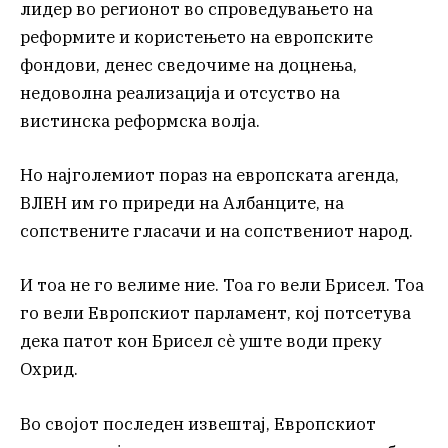
лидер во регионот во спроведувањето на
реформите и користењето на европските
фондови, денес сведочиме на доцнења,
недоволна реализација и отсуство на
вистинска реформска волја.
Но најголемиот пораз на европската агенда,
ВЛЕН им го приреди на Албанците, на
сопствените гласачи и на сопствениот народ.
И тоа не го велиме ние. Тоа го вели Брисел. Тоа
го вели Европскиот парламент, кој потсетува
дека патот кон Брисел сè уште води преку
Охрид.
Во својот последен извештај, Европскиот