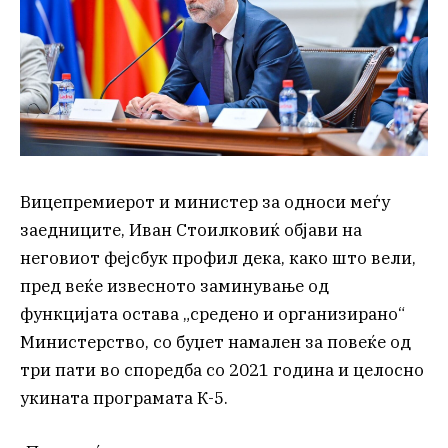
Вицепремиерот и министер за односи меѓу
заедниците, Иван Стоилковиќ објави на
неговиот фејсбук профил дека, како што вели,
пред веќе извесното заминување од
функцијата остава „средено и организирано“
Министерство, со буџет намален за повеќе од
три пати во споредба со 2021 година и целосно
укината програмата К-5.