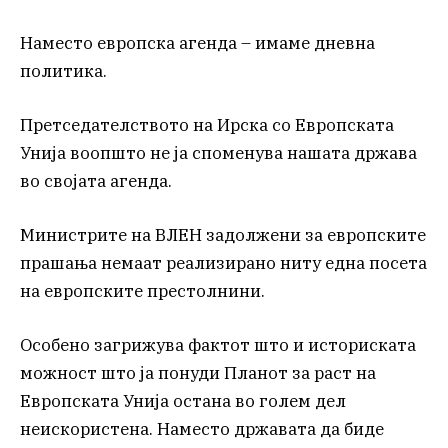
Наместо европска агенда – имаме дневна
политика.
Претседателството на Ирска со Европската
Унија воопшто не ја споменува нашата држава
во својата агенда.
Министрите на ВЛЕН задолжени за европските
прашања немаат реализирано ниту една посета
на европските престолнини.
Особено загрижува фактот што и историската
можност што ја понуди Планот за раст на
Европската Унија остана во голем дел
неискористена. Наместо државата да биде