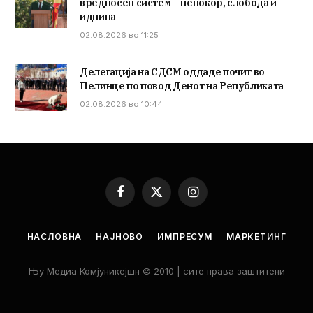
вредносен систем – непокор, слобода и
иднина
02.08.2026 во 11:25
Делегација на СДСМ оддаде почит во
Пелинце по повод Денот на Републиката
02.08.2026 во 10:44
Facebook
X
Instagram
(Twitter)
НАСЛОВНА
НАЈНОВО
ИМПРЕСУМ
МАРКЕТИНГ
Њу Медиа Комјуникејшн © 2010 | сите права заштитени