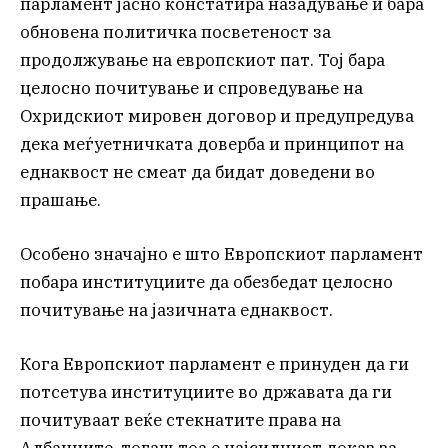
парламент јасно констатира назадување и бара
обновена политичка посветеност за
продолжување на европскиот пат. Тој бара
целосно почитување и спроведување на
Охридскиот мировен договор и предупредува
дека меѓуетничката доверба и принципот на
еднаквост не смеат да бидат доведени во
прашање.
Особено значајно е што Европскиот парламент
побара институциите да обезбедат целосно
почитување на јазичната еднаквост.
Кога Европскиот парламент е принуден да ги
потсетува институциите во државата да ги
почитуваат веќе стекнатите права на
Албанците, тогаш тоа е најсилниот доказ за