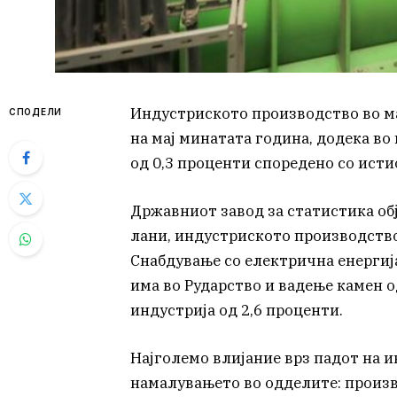
Индустриското производство во ма
СПОДЕЛИ
на мај минатата година, додека во
од 0,3 проценти споредено со исти
Државниот завод за статистика обја
лани, индустриското производство
Снабдување со електрична енергија
има во Рударство и вадење камен о
индустрија од 2,6 проценти.
Најголемо влијание врз падот на 
намалувањето во одделите: произ