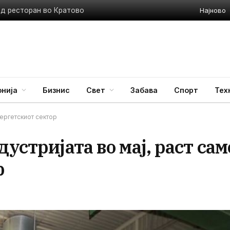
Најново
ед ресторан во Кратово
нија
Бизнис
Свет
Забава
Спорт
Тех
нергетскиот сектор
устријата во мај, раст сам
р