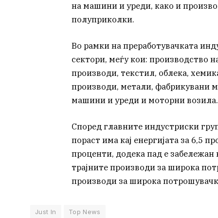
на машини и уреди, како и произв
полуприколки.
Во рамки на преработувачката инд
сектори, меѓу кои: производство н
производи, текстил, облека, хеми
производи, метали, фабрикувани м
машини и уреди и моторни возила.
Според главните индустриски групи
пораст има кај енергијата за 6,5 
проценти, додека пад е забележан 
трајните производи за широка пот
производи за широка потрошувачка
Just In
Top News