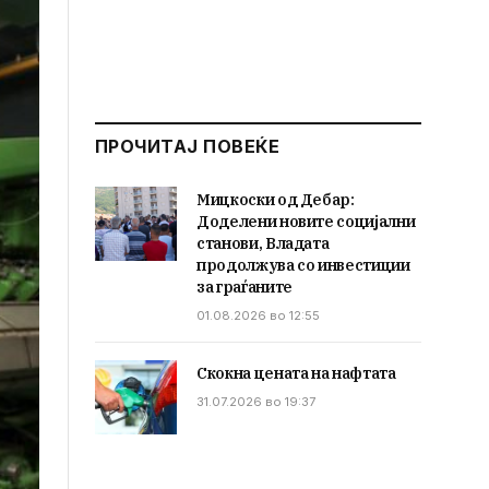
ПРОЧИТАЈ ПОВЕЌЕ
Мицкоски од Дебар:
Доделени новите социјални
станови, Владата
продолжува со инвестиции
за граѓаните
01.08.2026 во 12:55
Скокна цената на нафтата
31.07.2026 во 19:37