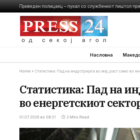
Приведен полицаец – пукал со службениот пиштол пр
Насловна
Македо
Home
»
Статистика: Пад на индустријата во мај, раст само во е
Статистика: Пад на инд
во енергетскиот секто
01.07.2026 во 08:21
2 Mins Read