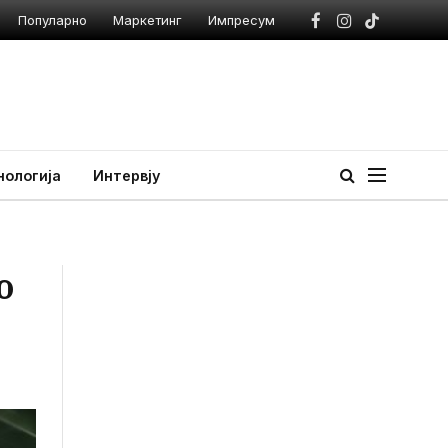
Популарно
Маркетинг
Импресум
Facebook
Instagram
TikTok
нологија
Интервју
о