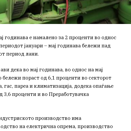
ј годинава е намалено за 2 проценти во однос
 периодот јануари – мај годинава бележи пад
от период лани.
ви дека во мај годинава, во однос на мај
 бележи пораст од 6,1 проценти во секторот
, гас, пареа и климатизација, додека опаѓање
д 3,6 проценти и во Преработувачка
индустриското производство има
водство на електрична опрема, производство