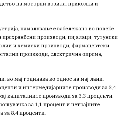
одство на моторни возила, приколки и
устрија, намалување е забележано во повеќе
а прехранбени производи, пијалаци, тутунски
калии и хемиски производи, фармацевтски
етални производи, електрична опрема,
, во мај годинава во однос на мај лани,
проценти и интермедијарните производи за 3,4
кај капиталните производи за 3,3 проценти,
рошувачка за 1,1 процент и нетрајните
 за 8,4 проценти.