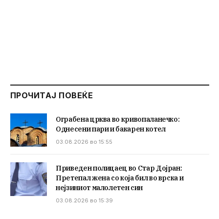
ПРОЧИТАЈ ПОВЕЌЕ
Ограбена црква во кривопаланечко:
Однесени пари и бакарен котел
03.08.2026 во 15:55
Приведен полицаец во Стар Дојран:
Претепал жена со која бил во врска и
нејзиниот малолетен син
03.08.2026 во 15:39