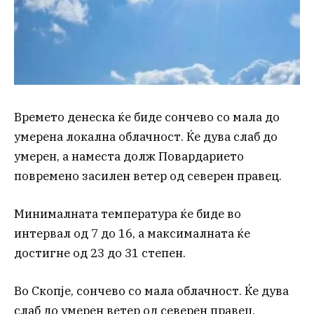
Времето денеска ќе биде сончево со мала до
умерена локална облачност. Ќе дува слаб до
умерен, а наместа долж Повардарието
повремено засилен ветер од северен правец.
Минималната температура ќе биде во
интервал од 7 до 16, а максималната ќе
достигне од 23 до 31 степен.
Во Скопје, сончево со мала облачност. Ќе дува
слаб до умерен ветер од северен правец.