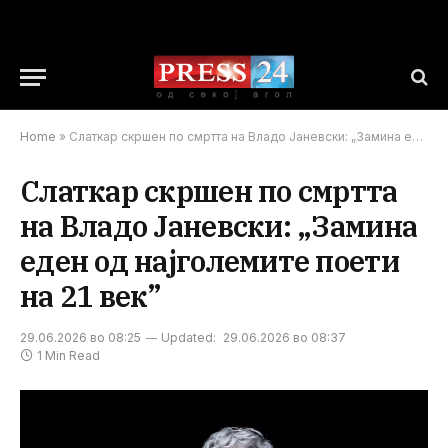
Home
»
Слаткар скршен по смртта на Владо Јаневски: „Замина еден од најголемите поети на 21 век”
Слаткар скршен по смртта
на Владо Јаневски: „Замина
еден од најголемите поети
на 21 век”
29.06.2026 во 08:25
Updated:
29.06.2026 во 08:37
1 Min Read