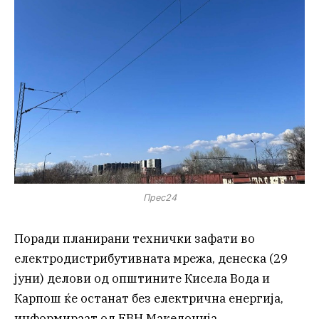
Прес24
Поради планирани технички зафати во
електродистрибутивната мрежа, денеска (29
јуни) делови од општините Кисела Вода и
Карпош ќе останат без електрична енергија,
информираат од ЕВН Македонија.