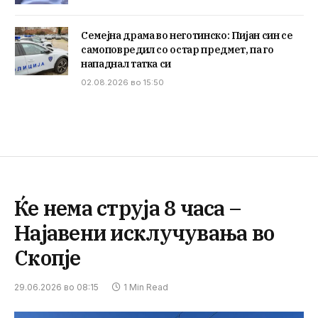
Семејна драма во неготинско: Пијан син се
самоповредил со остар предмет, па го
нападнал татка си
02.08.2026 во 15:50
Ќе нема струја 8 часа –
Најавени исклучувања во
Скопје
29.06.2026 во 08:15
1 Min Read