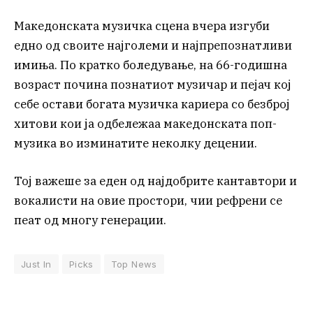
Македонската музичка сцена вчера изгуби
едно од своите најголеми и најпрепознатливи
имиња. По кратко боледување, на 66-годишна
возраст почина познатиот музичар и пејач кој
себе остави богата музичка кариера со безброј
хитови кои ја одбележаа македонската поп-
музика во изминатите неколку децении.
Тој важеше за еден од најдобрите кантавтори и
вокалисти на овие простори, чии рефрени се
пеат од многу генерации.
Just In
Picks
Top News