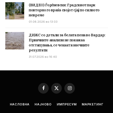
(ВИДЕО) Ѓорѓиевски: Градскиот парк
повторно го враќа својот сјај по силното
невреме
01.08.2026 во 13:03
ДИЖС со детали за белата пена во Вардар:
Првичните анализи не покажаа
отстапувања, се чекаат конечните
резултати
31.07.2026 во 16:40
Facebook
X
Instagram
(Twitter)
НАСЛОВНА
НАЈНОВО
ИМПРЕСУМ
МАРКЕТИНГ