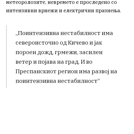
метеоролозите, невремето е проследено со
интензивни врнежи и електрични празнења.
„Поинтензивна нестабилност има
североисточно од Кичево и јак
пороен дожд, грмежи, засилен
ветер и појава на град. И во
Преспанскиот регион има развој на
поинтензивна нестабилност“