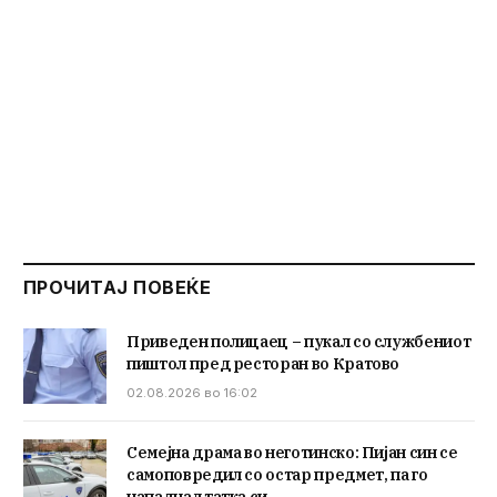
ПРОЧИТАЈ ПОВЕЌЕ
Приведен полицаец – пукал со службениот
пиштол пред ресторан во Кратово
02.08.2026 во 16:02
Семејна драма во неготинско: Пијан син се
самоповредил со остар предмет, па го