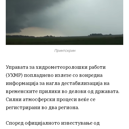
Принтскрин
Управата за хидрометеоролошки работи
(УХМР) попладнево излезе со вонредна
информација за нагла дестабилизација на
временските прилики во делови од државата.
Силни атмосферски процеси веќе се
регистрирани во два региона.
Според официјалното известување од