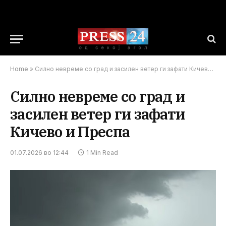
Home
»
Силно невреме со град и засилен ветер ги зафати Кичево и Преспа
Силно невреме со град и
засилен ветер ги зафати
Кичево и Преспа
01.07.2026 во 12:44
1 Min Read