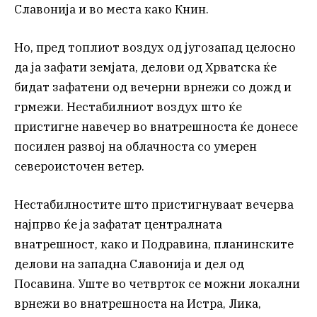
Славонија и во места како Книн.
Но, пред топлиот воздух од југозапад целосно
да ја зафати земјата, делови од Хрватска ќе
бидат зафатени од вечерни врнежи со дожд и
грмежи. Нестабилниот воздух што ќе
пристигне навечер во внатрешноста ќе донесе
посилен развој на облачноста со умерен
североисточен ветер.
Нестабилностите што пристигнуваат вечерва
најпрво ќе ја зафатат централната
внатрешност, како и Подравина, планинските
делови на западна Славонија и дел од
Посавина. Уште во четврток се можни локални
врнежи во внатрешноста на Истра, Лика,