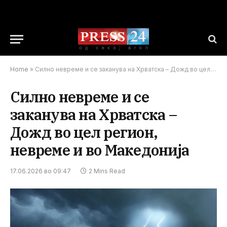
Home
»
Силно невреме и се заканува на Хрватска – Дожд во цел регион, невреме и во Македонија
Силно невреме и се
заканува на Хрватска –
Дожд во цел регион,
невреме и во Македонија
17.06.2026 во 09:47
2 Mins Read