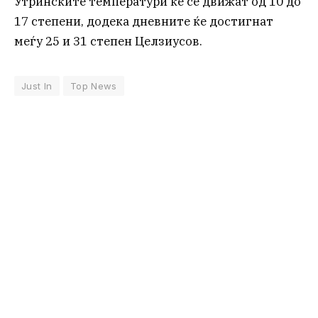
Утринските температури ќе се движат од 10 до
17 степени, додека дневните ќе достигнат
меѓу 25 и 31 степен Целзиусов.
Just In
Top News