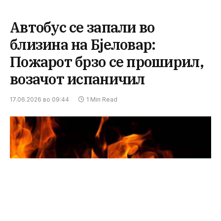
Автобус се запали во
близина на Бјеловар:
Пожарот брзо се проширил,
возачот испаничил
17.06.2026 во 09:44
1 Min Read