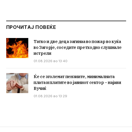
ПРОЧИТАЈ ПОВЕЌЕ
Татко и две деца загинаа во пожар во куќа
во Загорје, соседите претходно слушнале
истрели
01.08.2026 во 13:40
Ќе се зголемат пензиите, минималната
плата и платите во јавниот сектор – најави
Вучиќ
01.08.2026 во 13:29