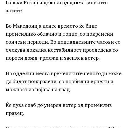
Горски Котар и делови од далматинското
залеѓе.
Во Македонија денес времето ќе биде
променливо облачно и топло, со повремени
сончеви периоди. Во попладневните часови се
очекува локална нестабилност проследена со
пороен дожд, грмежи и засилен ветер.
На одделни места временските непогоди може
да бидат поизразени, со пообилни врнежи и
можност за појава на град.
Ќе дува слаб до умерен ветер од променлив
правец.