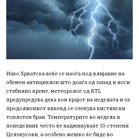
Иако Хрватска веќе се наоѓа под влијание на
обемен антициклон што доаѓа од запад и носи
стабилно време, метеоролог од RTL
предупредува дека кон крајот на неделата и за
продолжениот викенд се очекува вистински
топлотен бран. Температурите во недела и
понеделник често ќе надминуваат 35 степени
Целзиусови, а особено жешко ќе биде во