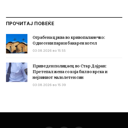
ПРОЧИТАЈ ПОВЕЌЕ
Ограбена црква во кривопаланечко:
Однесени пари и бакарен котел
03.08.2026 во 15:55
Приведен полицаец во Стар Дојран:
Претепал жена со која бил во врска и
нејзиниот малолетен син
03.08.2026 во 15:39