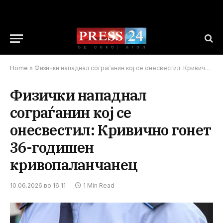
Home
»
Физички нападнал сограѓанин кој се онесвестил: Кривично гонет 36-годишен кривопаланчанец
Физички нападнал
сограѓанин кој се
онесвестил: Кривично гонет
36-годишен
кривопаланчанец
10.06.2026 во 16:11
1 Min Read