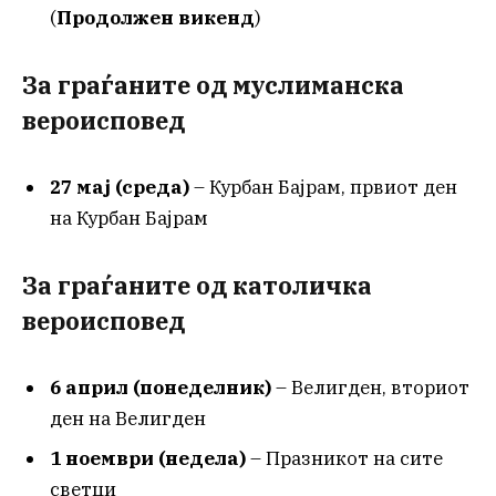
(
Продолжен викенд
)
За граѓаните од муслиманска
вероисповед
27 мај (среда)
– Курбан Бајрам, првиот ден
на Курбан Бајрам
За граѓаните од католичка
вероисповед
6 април (понеделник)
– Велигден, вториот
ден на Велигден
1 ноември (недела)
– Празникот на сите
светци