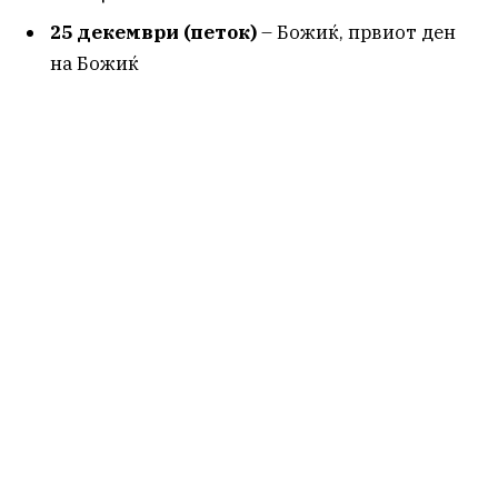
25 декември (петок)
– Божиќ, првиот ден
на Божиќ