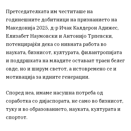
Претседателката им честиташе на
годинешните добитници на признанието на
Македонија 2025, д-р Ичак Калдерон Адижес,
Елизабет Наумовски и Антонијо Трпевски,
потенцирајќи дека со нивната работа во
науката, бизнисот, културата, филантропијата
и поддршката на младите оставаат траен белег
овде, но и ширум светот, а истовремено се и
мотивација за идните генерации.
Според неа, имаме насушна потреба од
соработка со дијаспората, не само во бизнисот,
туку и во образованието, науката, културата и
спортот.