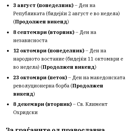
3 август (понеделник)
– Ден на
Републиката (бидејќи 2 август е во недела)
(
Продолжен викенд
)
8 септември (вторник)
– Ден на
независноста
12 октомври (понеделник)
– Ден на
народното востание (бидејќи 11 октомври е
во недела) (
Продолжен викенд
)
23 октомври (петок)
– Ден на македонската
револуционерна борба (
Продолжен
викенд
)
8 декември (вторник)
– Св. Климент
Охридски
За граѓаните од православна