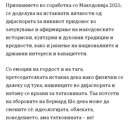
Признанието во соработка со Македонија 2025,
се доделува на истакнати личности од
дијаспората за нивниот придонес во
зачувување и афирмирање на македонските
историски, културни и духовни традиции и
вредности, како и јакнење на националните и
државни интереси и капацитети.
Со емоции на гордост и на тага,
претседателката истакна дека иако физички се
далеку од тука, нашинците во дијаспората и
натаму се врзани за татковината. Таа потсети
на зборовите на Бернард Шо дека може да
смените сè: идеологијата, облеката,
поведението, ама татковината – не!