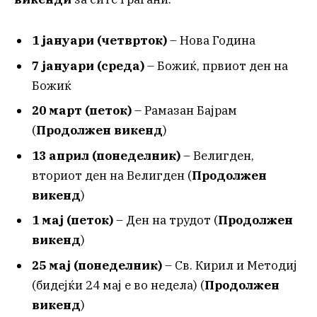
1 јануари (четврток)
– Нова Година
7 јануари (среда)
– Божиќ, првиот ден на
Божиќ
20 март (петок)
– Рамазан Бајрам
(
Продолжен викенд
)
13 април (понеделник)
– Велигден,
вториот ден на Велигден (
Продолжен
викенд
)
1 мај (петок)
– Ден на трудот (
Продолжен
викенд
)
25 мај (понеделник)
– Св. Кирил и Методиј
(бидејќи 24 мај е во недела) (
Продолжен
викенд
)