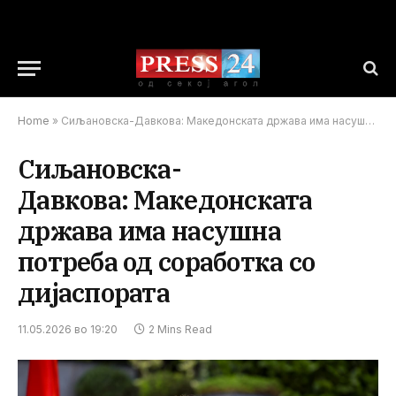
Home
»
Сиљановска-Давкова: Македонската држава има насушна потреба од соработка со дијаспората
Сиљановска-
Давкова: Македонската
држава има насушна
потреба од соработка со
дијаспората
11.05.2026 во 19:20
2 Mins Read