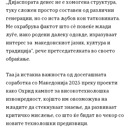
„Дијаспората денес не е хомогена структура,
туку сложен простор составен од различни
генерации, но со иста љубов кон татковината.
Ме охрабрува фактот што сè повеќе млади
луѓе, иако родени далеку одовде, изразуваат
интерес за македонскиот јазик, култура и
традиција“, рече претседателката во своето
обраќање.
Таа ја истакна важноста од досегашната
соработка со Македонија 2025 преку проекти
како Охрид кампот за високотехнолошка
извонредност, којшто им овозможува на
младите да стекнуваат знаење, да развиваат
критичко мислење, со што ќе бидат во чекор со
новите технолошки предизвици.