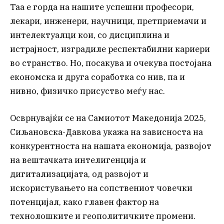
Таа е горда на нашите успешни професори,
лекари, инженери, научници, претприемачи и
интелектуалци кои, со дисциплина и
истрајност, изградиле респектабилни кариери
во странство. Но, посакува и очекува постојана
економска и друга соработка со нив, па и
нивно, физичко присуство меѓу нас.
Осврнувајќи се на Самиотот Македонија 2025,
Сиљановска-Давкова укажа на зависноста на
конкурентноста на нашата економија, развојот
на вештачката интелигенција и
дигитализацијата, од развојот и
искористувањето на сопствениот човечки
потенцијал, како главен фактор на
технолошките и геополитичките промени.