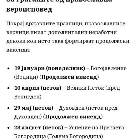
вероисповед
Покрај државните празници, православните
верници имаат дополнителни неработни
денови кои исто така формираат продолжени
викенди:
19 јануари (понеделник)
– Богојавление
(Водици) (
Продолжен викенд
)
10 април (петок)
– Велики Петок (пред
Велигден)
29 мај (петок)
– Духовден (петок пред
Духовден) (
Продолжен викенд
)
28 август (петок)
– Успение на Пресвета
Богородица (Голема Богородица)