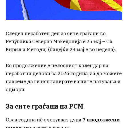
Следен неработен ден за сите граѓани во
Република Северна Македонија е 25 мај – Св.
Кирил и Методиј (бидејќи 24 мај е во недела).
Во продолжение е целосниот календар на
неработни денови за 2026 година, за да можете
навреме да ги испланирате вашите патувања и
одмори.
За сите граѓани на РСМ
Оваа година нè очекуваат дури
7 продолжени
викенди
за сите граѓани: