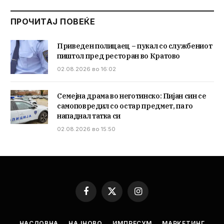
ПРОЧИТАЈ ПОВЕЌЕ
Приведен полицаец – пукал со службениот
пиштол пред ресторан во Кратово
02.08.2026 во 16:02
Семејна драма во неготинско: Пијан син се
самоповредил со остар предмет, па го
нападнал татка си
02.08.2026 во 15:50
Facebook
X
Instagram
(Twitter)
НАСЛОВНА
НАЈНОВО
ИМПРЕСУМ
МАРКЕТИНГ