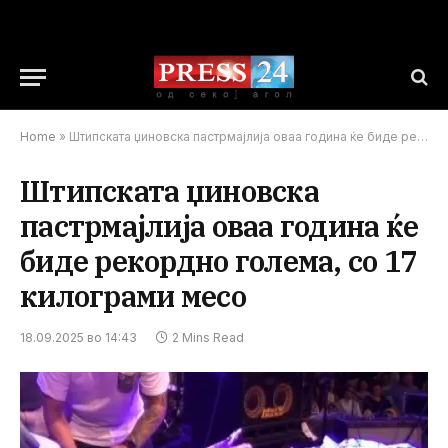
Home
»
Штипската џиновска пастрмајлија оваа година ќе биде рекордно голема, со 17 килограми месо
Штипската џиновска
пастрмајлија оваа година ќе
биде рекордно голема, со 17
килограми месо
18.09.2025 во 14:43
2 Mins Read