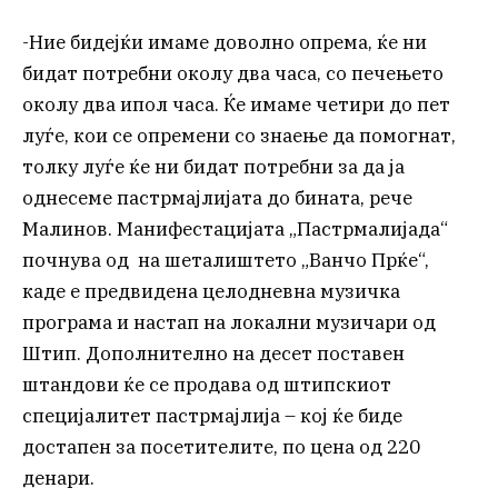
-Ние бидејќи имаме доволно опрема, ќе ни
бидат потребни околу два часа, со печењето
околу два ипол часа. Ќе имаме четири до пет
луѓе, кои се опремени со знаење да помогнат,
толку луѓе ќе ни бидат потребни за да ја
однесеме пастрмајлијата до бината, рече
Малинов. Манифестацијата „Пастрмалијада“
почнува од на шеталиштето „Ванчо Прќе“,
каде е предвидена целодневна музичка
програма и настап на локални музичари од
Штип. Дополнително на десет поставен
штандови ќе се продава од штипскиот
специјалитет пастрмајлија – кој ќе биде
достапен за посетителите, по цена од 220
денари.