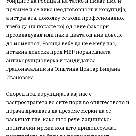
Убијците на Росица и на татко и имаат име и
презиме и се вика неодговорност и корупција,
а истрагата, доколку се води професионално,
треба да ни покаже кој од овие фактори
преовладувал или пак и двата од нив довеле
до моментот, Росица веќе да не е меѓу нас,
истакна денеска пред МВР поранешната
антикорупционерка и кандидат за
градоначалник на Општина Центар Билјана
Ивановска.
Според неа, корупцијата кај нас е
распространета во сите пори во општеството и
порача државата да преземе мерки да се
раскинат тие, како што рече, заднинско-
политички мрежи кои што придонесуваат