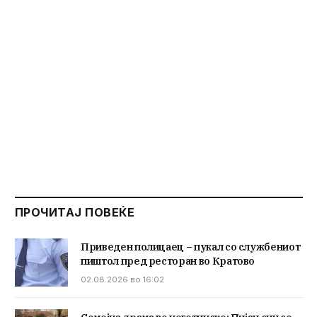
ПРОЧИТАЈ ПОВЕЌЕ
Приведен полицаец – пукал со службениот
пиштол пред ресторан во Кратово
02.08.2026 во 16:02