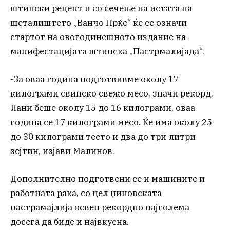
штипски рецепт и со сечење на истата на
шеталиштето „Ванчо Прќе“ ќе се означи
стартот на овогодинешното издание на
манифестацијата штипска „Пастрмалијада“.
-За оваа година подготвивме околу 17
килограми свинско свежо месо, значи рекорд.
Лани беше околу 15 до 16 килограми, оваа
година се 17 килограми месо. Ќе има околу 25
до 30 килограми тесто и два до три литри
зејтин, изјави Малинов.
Дополнително подготвени се и машините и
работната рака, со цел џиновската
пастрамајлија освен рекордно најголема
досега да биде и највкусна.