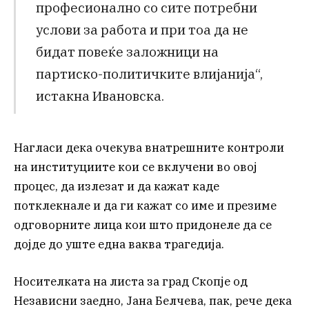
професионално со сите потребни
услови за работа и при тоа да не
бидат повеќе заложници на
партиско-политичките влијанија“,
истакна Ивановска.
Нагласи дека очекува внатрешните контроли
на институциите кои се вклучени во овој
процес, да излезат и да кажат каде
потклекнале и да ги кажат со име и презиме
одговорните лица кои што придонеле да се
дојде до уште една ваква трагедија.
Носителката на листа за град Скопје од
Независни заедно, Јана Белчева, пак, рече дека