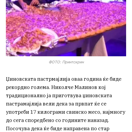
ФОТО: Принтскрин
Џиновската пастрмајлија оваа година ќе биде
рекордно голема. Николче Малинов кој
традиционално ја пригoтвува џиновската
пастрамајлија вели дека за првпат ќе се
употреби 17 килограми свинско месо, најмногу
до сега споредбено со годините наназад.
Посочува дека ќе биде направена по стар