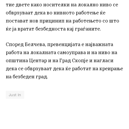
тие двете како носителки на локално ниво се
обврзуваат дека во нивното работење ќе
постават нов прицинип на работењето со што
ќе ја вратат безбедноста кај граѓаните.
Според Белчева, превенцијата е најважната
работа на локалната самоуправа и на ниво на
општина Центар и на Град Скопје и нагласи
дека се обврзуваат дека ќе работат на креирање
на безбеден град.
Just In