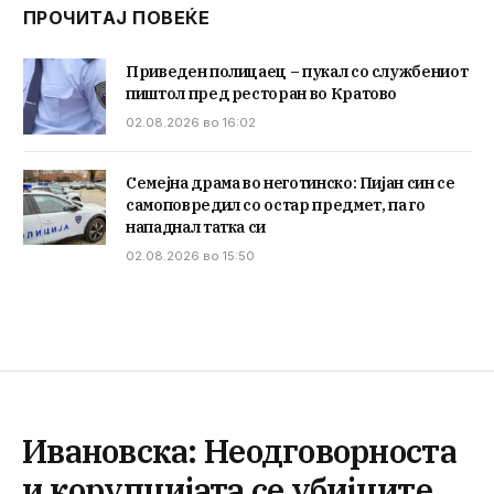
ПРОЧИТАЈ ПОВЕЌЕ
Приведен полицаец – пукал со службениот
пиштол пред ресторан во Кратово
02.08.2026 во 16:02
Семејна драма во неготинско: Пијан син се
самоповредил со остар предмет, па го
нападнал татка си
02.08.2026 во 15:50
Ивановска: Неодговорноста
и корупцијата се убијците