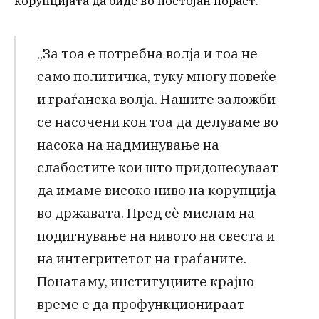
корупцијата да биде во постојан пораст.
„За тоа е потребна волја и тоа не
само политичка, туку многу повеќе
и граѓанска волја. Нашите заложби
се насочени кон тоа да делуваме во
насока на надминување на
слабостите кои што придонесуваат
да имаме високо ниво на корупција
во државата. Пред сѐ мислам на
подигнување на нивото на свеста и
на интегритетот на граѓаните.
Понатаму, институциите крајно
време е да профункционираат