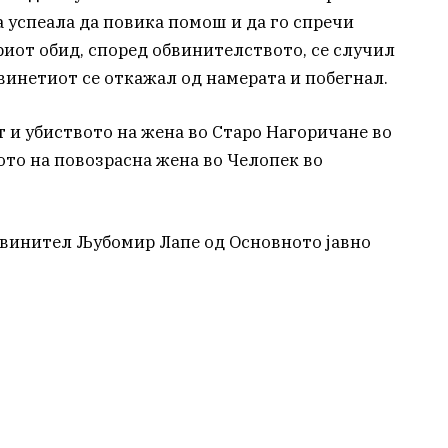
а успеала да повика помош и да го спречи
ориот обид, според обвинителството, се случил
бвинетиот се откажал од намерата и побегнал.
ат и убиството на жена во Старо Нагоричане во
вото на повозрасна жена во Челопек во
бвинител Љубомир Лапе од Основното јавно