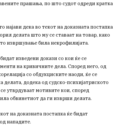
тавените прашања, по што судот одреди кратка
о најави дека во текот на доказната постапка
орил делата што му се ставаат на товар, како
ото извршување била некрофилијата.
бидат изведени докази со кои ќе се
менти на кривичните дела. Според него, од
орелација со обдукциските наоди, ќе се
а делата, додека од судско-психијатриското
 се утврдуваат мотивите кои, според
ила обвинетиот да ги изврши делата.
кот на доказната постапка ќе бидат
од нападите.