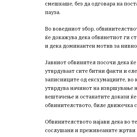
смешкаше, без да одговара на пос
пауза.
Во воведниот збор, обвинителствот
ќе докажува дека обвинетиот ги ст
и дека доминантен мотив за нивн
Јавниот обвинител посочи дека ќе 
утврдуваат сите битни факти и еле
записниците од ексхумациите, во к
утврдува начинот на извршување н
вештачење и останатите докази ќе
обвинителството, биле движечка с
Обвинителството најави дека во те
сослушани и преживеаните жртви 