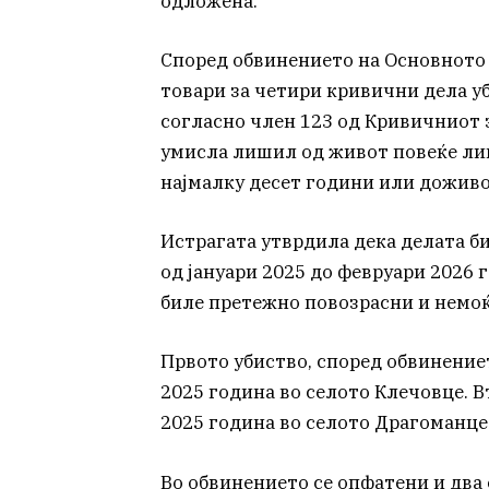
одложена.
Според обвинението на Основното 
товари за четири кривични дела уб
согласно член 123 од Кривичниот з
умисла лишил од живот повеќе лица
најмалку десет години или доживо
Истрагата утврдила дека делата б
од јануари 2025 до февруари 2026 
биле претежно повозрасни и немо
Првото убиство, според обвинениет
2025 година во селото Клечовце. В
2025 година во селото Драгоманце
Во обвинението се опфатени и два 