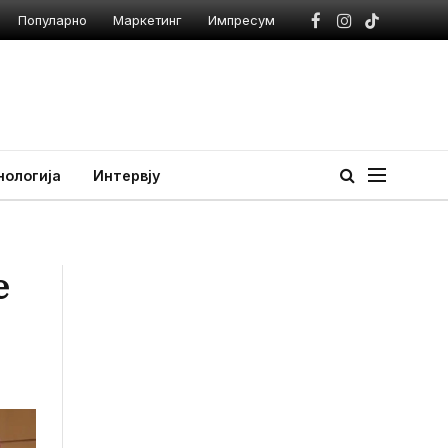
Популарно
Маркетинг
Импресум
Facebook
Instagram
TikTok
нологија
Интервју
е