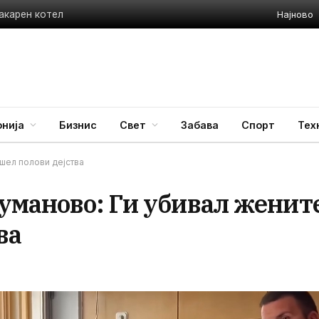
Најново
акарен котел
нија
Бизнис
Свет
Забава
Спорт
Тех
ршел полови дејства
уманово: Ги убивал женит
ва