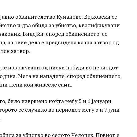
јавно обвинителство Куманово, Бојковски се
иство и два обида за убиство, квалификувани
аконик. Бидејќи, според обвинението, со
, за овие дела е предвидена казна затвор од
тен затвор.
иле извршувани од ниски побуди во периодот
година. Мета на нападите, според обвинението,
ќни жени кои живееле сами.
о, било извршено ноќта меѓу 5 и 6 јануари
торото се случило во периодот меѓу 5 и 7 јуни
.
обида за убиство во селото Челопек. Првиот е