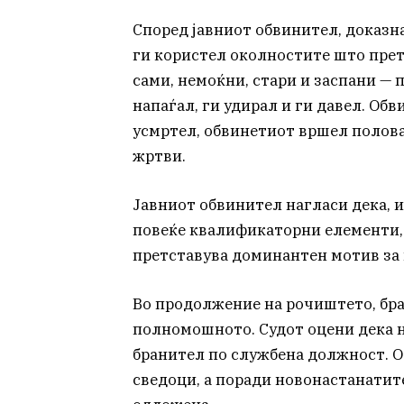
Според јавниот обвинител, доказн
ги користел околностите што прет
сами, немоќни, стари и заспани — 
напаѓал, ги удирал и ги давел. Обв
усмртел, обвинетиот вршел полова
жртви.
Јавниот обвинител нагласи дека, и
повеќе квалификаторни елементи,
претставува доминантен мотив за 
Во продолжение на рочиштето, бра
полномошното. Судот оцени дека н
бранител по службена должност. О
сведоци, а поради новонастанатит