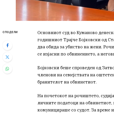
Основниот суд во Куманово денеска
СПОДЕЛИ
годишниот Трајче Бојковски од Ст
два обида за убиство на жени. Ро
се изјасни по обвинението, а нег
Бојковски беше спроведен од Затв
членови на семејствата на оштете
бранителот на обвинетиот.
На почетокот на рочиштето, судија
личните податоци на обвинетиот, 
комуницираше со судот. За време н