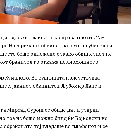
 ја одложи главната расправа против 25-
аро Нагоричане, обвинет за четири убиства и
чиштето беше одложено откако обвинетиот не
овиот бранител го откажа полномошното.
ор Куманово. Во судницата присуствуваа
ните, јавниот обвинител Љубомир Лапе и
та Мирсад Суроји се обиде да ги утврди
но тоа не беше можно бидејќи Бојковски не
а обраќањата тој гледаше во плафонот и се