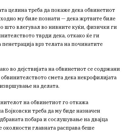
ата целина треба да покаже дека обвинетиот
ходно му биле познати — дека жртвите биле
по што влегувал во нивните куќи, физички ги
инителството тврди дека, откако ќе ги
 пенетрација врз телата на починатите
ако во дејствијата на обвинетиот се содржани
 обвинителството смета дека некрофилијата
извршување на делата.
нителот на обвинетиот го откажа
а Бојковски треба да му биде назначен
дбраната побара и сослушување на двајца
е околности главната расправа беше