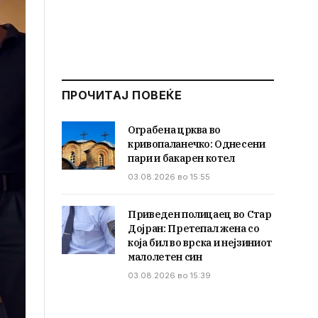
ПРОЧИТАЈ ПОВЕЌЕ
Ограбена црква во
кривопаланечко: Однесени
пари и бакарен котел
03.08.2026 во 15:55
Приведен полицаец во Стар
Дојран: Претепал жена со
која бил во врска и нејзиниот
малолетен син
03.08.2026 во 15:39