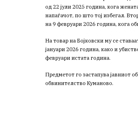
од 22 јули 2025 година, кога женат
напаѓачот, по што тој избегал. Вт
на 9 февруари 2026 година, кога о
На товар на Бојковски му се става
јануари 2026 година, како и убист
февруари истата година.
Предметот го застапува јавниот о
обвинителство Куманово.