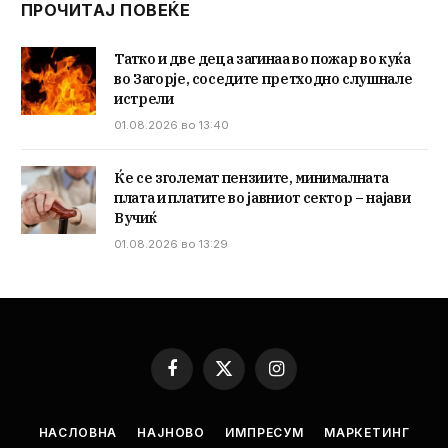
ПРОЧИТАЈ ПОВЕЌЕ
Татко и две деца загинаа во пожар во куќа
во Загорје, соседите претходно слушнале
истрели
01.08.2026 во 13:40
Ќе се зголемат пензиите, минималната
плата и платите во јавниот сектор – најави
Вучиќ
01.08.2026 во 13:29
Facebook
X
Instagram
(Twitter)
НАСЛОВНА
НАЈНОВО
ИМПРЕСУМ
МАРКЕТИНГ