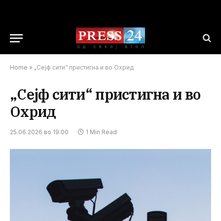
Home
»
„Сејф сити“ пристигна и во Охрид
„Сејф сити“ пристигна и во
Охрид
25.06.2026 во 19:00
1 Min Read