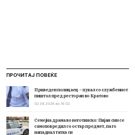
ПРОЧИТАЈ ПОВЕЌЕ
Приведен полицаец – пукал со службениот
пиштол пред ресторан во Кратово
02.08.2026 во 16:02
Семејна драма во неготинско: Пијан син се
самоповредил со остар предмет, па го
нападнал татка си