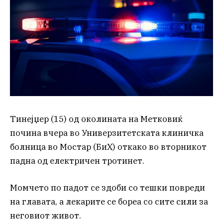
Тинејџер (15) од околината на Метковиќ
почина вчера во Универзитетската клиничка
болница во Мостар (БиХ) откако во вторникот
падна од електричен тротинет.
Момчето по падот се здоби со тешки повреди
на главата, а лекарите се бореа со сите сили за
неговиот живот.