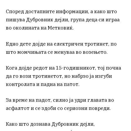
Според достапните информации, а како што
пишува Дубровник дејли, група деца си играа
во околината на Метковиќ.
Едно дете дојде на електричен тротинет, по
што момчињата се менуваа во возењето.
Кога дојде редот на 15-годишникот, тој почна
да го вози тротинетот, но набрзо ја изгуби
контролата и падна на патот.
За време на падот, силно ја удри главата во
асфалтот и се здоби со сериозни повреди.
Како што дознава Дубровник дејли,