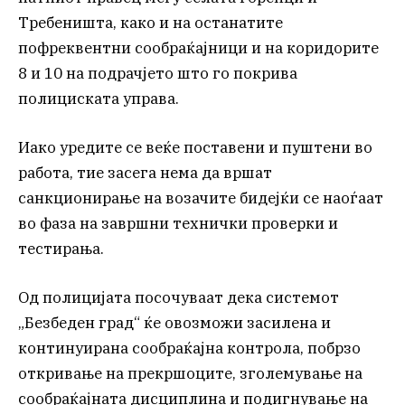
Требеништа, како и на останатите
пофреквентни сообраќајници и на коридорите
8 и 10 на подрачјето што го покрива
полициската управа.
Иако уредите се веќе поставени и пуштени во
работа, тие засега нема да вршат
санкционирање на возачите бидејќи се наоѓаат
во фаза на завршни технички проверки и
тестирања.
Од полицијата посочуваат дека системот
„Безбеден град“ ќе овозможи засилена и
континуирана сообраќајна контрола, побрзо
откривање на прекршоците, зголемување на
сообраќајната дисциплина и подигнување на