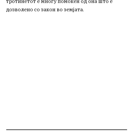
тротинетот е многу помоќен од она што е
дозволено со закон во земјата.