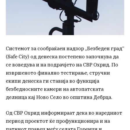
Системот за сообраќаен надзор „Безбеден град“
(Safe City) од денеска постепено започнува да
се воведува и на подрачјето на СВР Охрид. По
извршеното финално тестирање, стручни
екипи денеска ги ставија во функција
безбедносните камери на автопатската
делница кај Ново Село во општина Дебрца.
Од СВР Охрид информираат дека во наредниот
период проектот ќе профункционира и на
патниот правец меѓу селата Горенци и