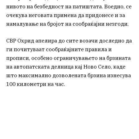
нивото на безбедност на патиштата. Воедно, се
очекува неговата примена да придонесе и за
намалување на бројот на сообраќајни незгоди.
СВР Охрид апелира до сите возачи доследно да
ги почитуваат сообраќајните правила и
прописи, особено ограничувањето на брзината
на автопатската делница кај Ново Село, каде
што максимално дозволената брзина изнесува
100 километри на час.