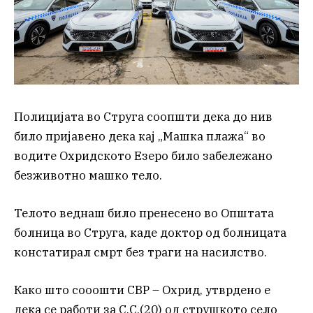
Полицијата во Струга соопшти дека до нив
било пријавено дека кај „Машка плажа“ во
водите Охридското Езеро било забележано
безживотно машко тело.
Телото веднаш било пренесено во Општата
болница во Струга, каде доктор од болницата
констатирал смрт без траги на насилство.
Како што сооошти СВР – Охрид, утврдено е
дека се работи за С.С.(20) од струшкото село