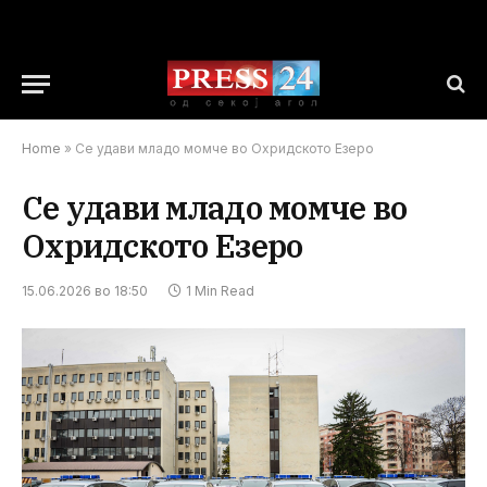
Home
»
Се удави младо момче во Охридското Езеро
Се удави младо момче во
Охридското Езеро
15.06.2026 во 18:50
1 Min Read