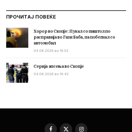
ПРОЧИТАЈ ПОВЕЌЕ
Хорор во Скопје: Пукал со пиштол по
расправија во Гази Баба, па побегнал со
автомобил
04.08.2026 во 16:52
Серија апсења во Скопје
04.08.2026 во 16:42
Facebook
X
Instagram