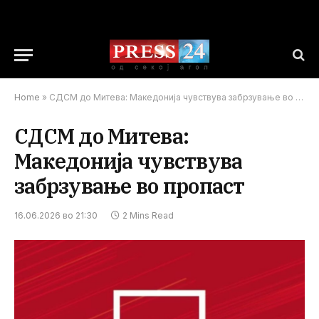
Home
»
СДСМ до Митева: Македонија чувствувa забрзување во пропаст
СДСМ до Митева:
Македонија чувствувa
забрзување во пропаст
16.06.2026 во 21:30
2 Mins Read