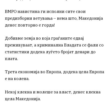
ВМРО навистина ги исполни сите свои
предизборни ветувања – нема што, Македонија
денес повторно е горда!
Добивме земја во која граѓаните едвај
преживуваат, а криминална Владата се фали со
статистики додека луѓето бројат денари до
плата.
Трета економија во Европа, додека цела Европа
е на колена.
Некој клекна и молеше за власт, денес клекна
цела Македонија.