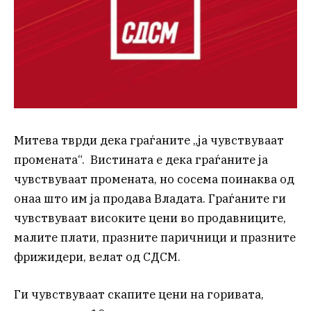
Митева тврди дека граѓаните „ја чувствуваат
промената“. Вистината е дека граѓаните ја
чувствуваат промената, но сосема поинаква од
онаа што им ја продава Владата. Граѓаните ги
чувствуваат високите цени во продавниците,
малите плати, празните паричници и празните
фрижидери, велат од СДСМ.
Ги чувствуваат скапите цени на горивата,