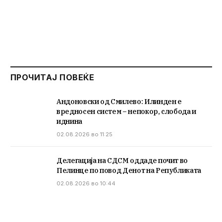
ПРОЧИТАЈ ПОВЕЌЕ
Андоновски од Смилево: Илинден е
вредносен систем – непокор, слобода и
иднина
02.08.2026 во 11:25
Делегација на СДСМ оддаде почит во
Пелинце по повод Денот на Републиката
02.08.2026 во 10:44