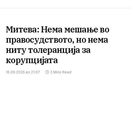
Митева: Нема мешање во
правосудството, но нема
ниту толеранција за
корупцијата
16.06.2026 во 21:07
2 Mins Read