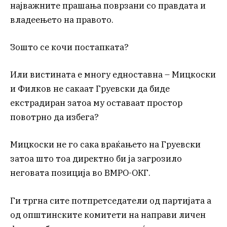
најважните прашања поврзани со правдата и
владеењето на правото.
Зошто се кочи постапката?
Или вистината е многу едноставна – Мицкоски
и Филков не сакаат Груевски да биде
екстрадиран затоа му оставаат простор
повотрно да избега?
Мицкоски не го сака враќањето на Груевски
затоа што тоа директно би ја загрозило
неговата позиција во ВМРО-ОКГ.
Ги тргна сите потпретседатели од партијата а
од општинските комитети на направи личен