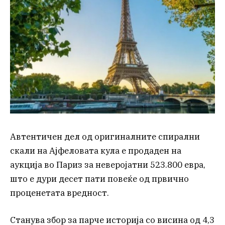
Автентичен дел од оригиналните спирални
скали на Ајфеловата кула е продаден на
аукција во Париз за неверојатни 523.800 евра,
што е дури десет пати повеќе од првично
проценетата вредност.
Станува збор за парче историја со висина од 4,3