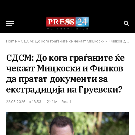
Home
»
СДСМ: До кога граѓаните ќе чекаат Мицкоски и Филков да пратат документи за екстрадиција на Груевски?
СДСМ: До кога граѓаните ќе
чекаат Мицкоски и Филков
да пратат документи за
екстрадиција на Груевски?
22.05.2026 во 18:53
1 Min Read