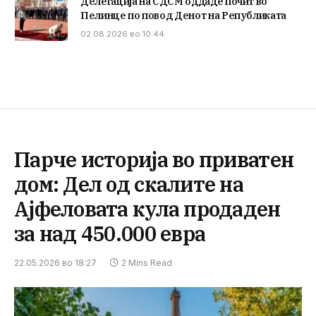
Делегација на СДСМ оддаде почит во
Пелинце по повод Денот на Републиката
02.08.2026 во 10:44
Парче историја во приватен
дом: Дел од скалите на
Ајфеловата кула продаден
за над 450.000 евра
22.05.2026 во 18:27
2 Mins Read