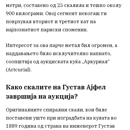
метри, составено од 25 скалила и тешко околу
900 килограми. Овој сегмент некогаш ги
поврзувал вториот и третиот кат на
најпознатиот париски споменик.
Интересот за ова парче метал бил огромен, а
наддавањето било исклучително напнато,
соопштија од аукциската куќа „Аркуриал“
(Artcurial).
Како скалите на Густав Ајфел
завршија на аукција?
Оригиналните спирални скали, кои биле
поставени уште при изградбата на кулата во
1889 година од страна на инженерот Густав