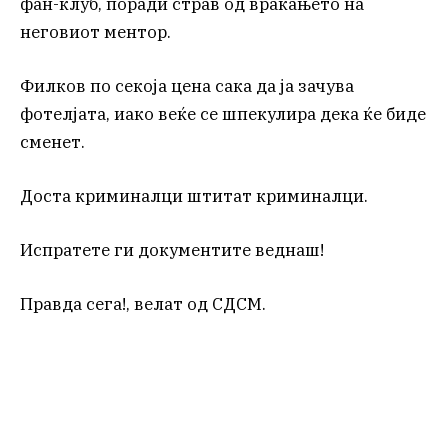
фан-клуб, поради страв од враќањето на
неговиот ментор.
Филков по секоја цена сака да ја зачува
фотелјата, иако веќе се шпекулира дека ќе биде
сменет.
Доста криминалци штитат криминалци.
Испратете ги документите веднаш!
Правда сега!, велат од СДСМ.