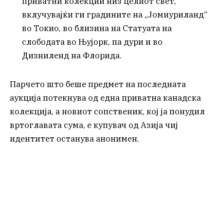
приватни колекции низ целиот свет,
вклучувајќи ги градините на „Јомиуриланд“
во Токио, во близина на Статуата на
слободата во Њујорк, па дури и во
Дизниленд на Флорида.
Парчето што беше предмет на последната
аукција потекнува од една приватна канадска
колекција, а новиот сопственик, кој ја понудил
вртоглавата сума, е купувач од Азија чиј
идентитет останува анонимен.