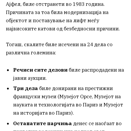
Ајфел, биле отстранети во 1983 година.
Причината за тоа била модернизација на
објектот и поставување на лифт меѓу
највисоките катови од безбедносни причини.
Тогаш, скалите биле исечени на 24 дела со
различна големина:
Речиси сите делови
биле распродадени на
јавни аукции.
Три дела
биле донирани на престижни
француски музеи (Музејот Орсе, Музејот на
науката и технологијата во Париз и Музејот
на историјата во Париз).
Останатите парчиња
денес се наоѓаат во