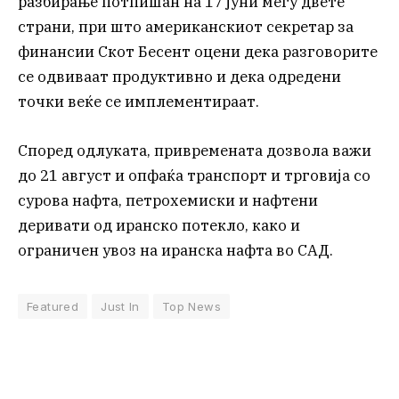
разбирање потпишан на 17 јуни меѓу двете
страни, при што американскиот секретар за
финансии Скот Бесент оцени дека разговорите
се одвиваат продуктивно и дека одредени
точки веќе се имплементираат.
Според одлуката, привремената дозвола важи
до 21 август и опфаќа транспорт и трговија со
сурова нафта, петрохемиски и нафтени
деривати од иранско потекло, како и
ограничен увоз на иранска нафта во САД.
Featured
Just In
Top News