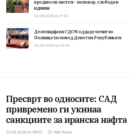
вредносен систем – непокор, слобода и
иднина
02.08.2026 во 11:25
Делегација на СДСМ оддаде почит во
Пелинце по повод Денот на Републиката
02.08.2026 во 10:44
Пресврт во односите: САД
привремено ги укинаа
санкциите за иранска нафта
23.06.2026 во 08:52
1 Min Read