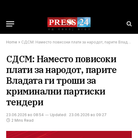
Home
»
СДСМ: Наместо повисоки плати за народот, парите Владата ги троши за криминални партиски тендери
СДСМ: Наместо повисоки
плати за народот, парите
Владата ги троши за
криминални партиски
тендери
23.06.2026 во 08:54
Updated:
23.06.2026 во 09:27
2 Mins Read