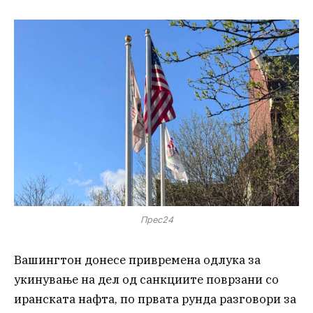
Прес24
Вашингтон донесе привремена одлука за
укинување на дел од санкциите поврзани со
иранската нафта, по првата рунда разговори за