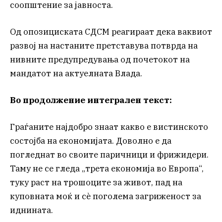
соопштение за јавноста.
Од опозициската СДСМ реагираат дека ваквиот
развој на настаните претставува потврда на
нивните предупредувања од почетокот на
мандатот на актуелната Влада.
Во продолжение интегрален текст:
Граѓаните најдобро знаат какво е вистинското
состојба на економијата. Доволно е да
погледнат во своите паричници и фрижидери.
Таму не се гледа „трета економија во Европа“,
туку раст на трошоците за живот, пад на
куповната моќ и сè поголема загриженост за
иднината.