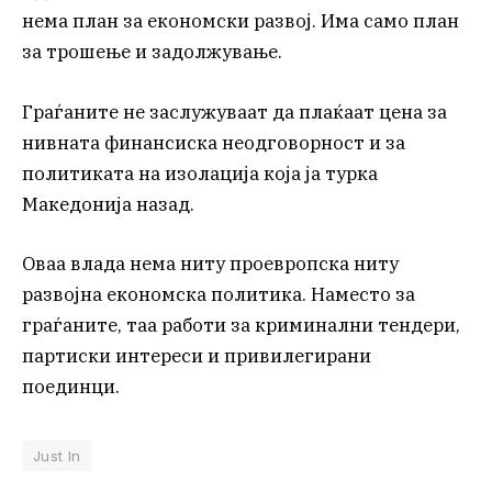
нема план за економски развој. Има само план
за трошење и задолжување.
Граѓаните не заслужуваат да плаќаат цена за
нивната финансиска неодговорност и за
политиката на изолација која ја турка
Македонија назад.
Оваа влада нема ниту проевропска ниту
развојна економска политика. Наместо за
граѓаните, таа работи за криминални тендери,
партиски интереси и привилегирани
поединци.
Just In