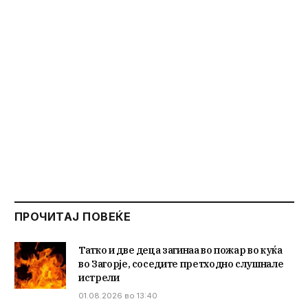
ПРОЧИТАЈ ПОВЕЌЕ
Татко и две деца загинаа во пожар во куќа
во Загорје, соседите претходно слушнале
истрели
01.08.2026 во 13:40