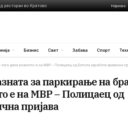
Најново
ед ресторан во Кратово
нија
Бизнис
Свет
Забава
Спорт
Тех
о лага дека возилото е на МВР – Полицаец од Битола заработи кривична п
азната за паркирање на бр
то е на МВР – Полицаец од
ична пријава