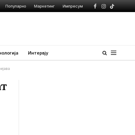
Популарно
Маркетинг
Импресум
Facebook
Instagram
TikTok
нологија
Интервју
ријава
ат