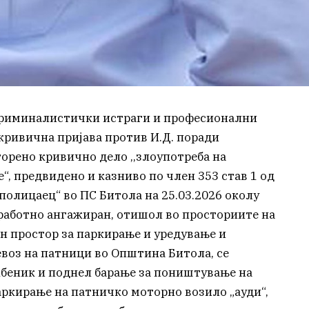
криминалистички истраги и професионални
кривична пријава против И.Д. поради
орено кривично дело ,,злоупотреба на
, предвидено и казниво по член 353 став 1 од
 полицаец“ во ПС Битола на 25.03.2026 околу
л работно ангажиран, отишол во просториите на
ен простор за паркирање и уредување и
евоз на патници во Општина Битола, се
беник и поднел барање за поништување на
аркирање на патничко моторно возило „ауди“,