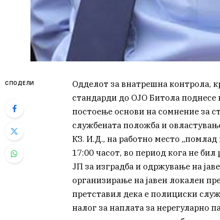
Одделот за внатрешна контрола, 
СПОДЕЛИ
стандарди до ОЈО Битола поднесе 
постоење основи на сомнение за ст
службената положба и овластување“
КЗ. И.Д., на работно место „помлад
17:00 часот, во период кога не би
ЈП за изградба и одржување на јав
организирање на јавен локален пр
претставил дека е полициски служ
налог за наплата за нерегуларно п