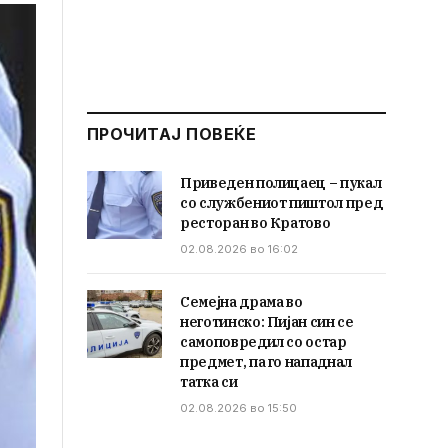
ПРОЧИТАЈ ПОВЕЌЕ
Приведен полицаец – пукал
со службениот пиштол пред
ресторан во Кратово
02.08.2026 во 16:02
Семејна драма во
неготинско: Пијан син се
самоповредил со остар
предмет, па го нападнал
татка си
02.08.2026 во 15:50