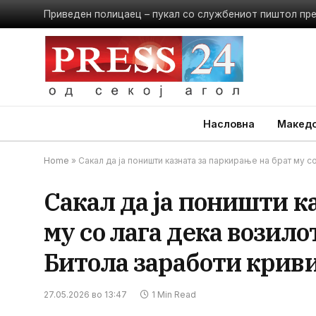
Приведен полицаец – пукал со службениот пиштол пр
Насловна
Македо
Home
»
Сакал да ја поништи казната за паркирање на брат му с
Сакал да ја поништи к
му со лага дека возило
Битола заработи крив
27.05.2026 во 13:47
1 Min Read