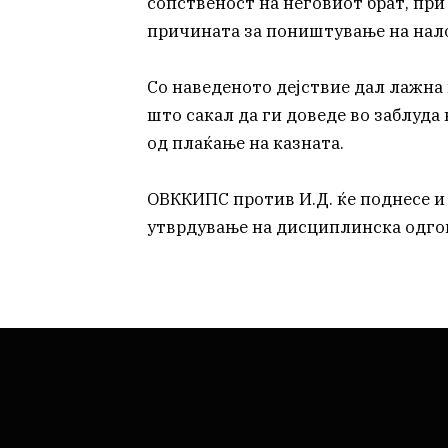
сопственост на неговиот брат, при
причината за поништување на нал
Со наведеното дејствие дал лажна 
што сакал да ги доведе во заблуда
од плаќање на казната.
ОВККИПС против И.Д. ќе поднесе и
утврдување на дисциплинска одго