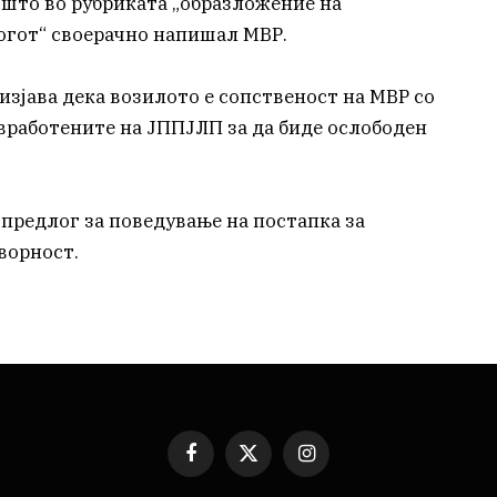
 што во рубриката „образложение на
огот“ своерачно напишал МВР.
изјава дека возилото е сопственост на МВР со
 вработените на ЈППЈЛП за да биде ослободен
 предлог за поведување на постапка за
ворност.
Facebook
X
Instagram
(Twitter)