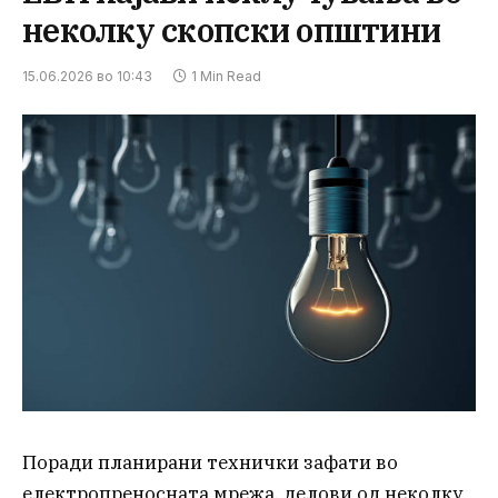
неколку скопски општини
15.06.2026 во 10:43
1 Min Read
Поради планирани технички зафати во
електропреносната мрежа, делови од неколку