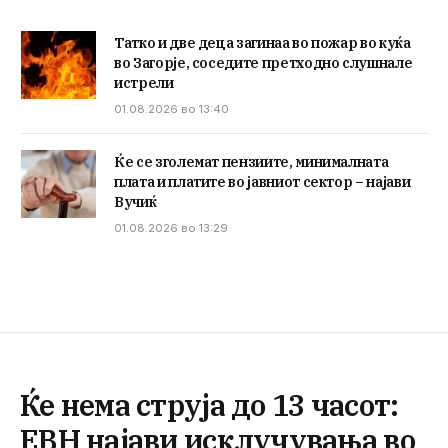
Татко и две деца загинаа во пожар во куќа
во Загорје, соседите претходно слушнале
истрели
01.08.2026 во 13:40
Ќе се зголемат пензиите, минималната
плата и платите во јавниот сектор – најави
Вучиќ
01.08.2026 во 13:29
Ќе нема струја до 13 часот:
ЕВН најави исклучувања во