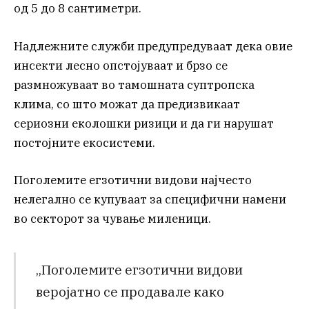
од 5 до 8 сантиметри.
Надлежните служби предупредуваат дека овие
инсекти лесно опстојуваат и брзо се
размножуваат во тамошната суптропска
клима, со што можат да предизвикаат
сериозни еколошки ризици и да ги нарушат
постојните екосистеми.
Поголемите егзотични видови најчесто
нелегално се купуваат за специфични намени
во секторот за чување миленици.
„Поголемите егзотични видови
веројатно се продавале како