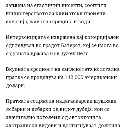
заплена на егзотични инсекти, соопшти
Министерството за климатски промени,
енергија, животна средина и води.
Интервенцијата е извршена кај комерцијален
одгледувач во градот Батерст, кој се наоѓа во
сојузната држава Нов Јужен Велс.
Вкупната вредност на запленетата нелегална
пратка се проценува на 142.000 американски
долари.
Пратката содржела мадагаскарски шушкави
лебарки и лебарки од видот дубија, кои се
значително поголеми од автохтоните
австралиски видови и достигнуваат должина