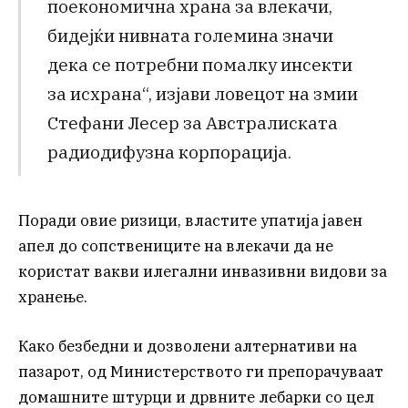
поекономична храна за влекачи,
бидејќи нивната големина значи
дека се потребни помалку инсекти
за исхрана“, изјави ловецот на змии
Стефани Лесер за Австралиската
радиодифузна корпорација.
Поради овие ризици, властите упатија јавен
апел до сопствениците на влекачи да не
користат вакви илегални инвазивни видови за
хранење.
Како безбедни и дозволени алтернативи на
пазарот, од Министерството ги препорачуваат
домашните штурци и дрвните лебарки со цел