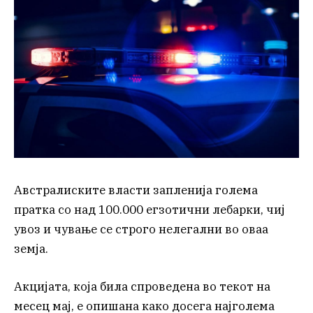
Австралиските власти запленија голема
пратка со над 100.000 егзотични лебарки, чиј
увоз и чување се строго нелегални во оваа
земја.
Акцијата, која била спроведена во текот на
месец мај, е опишана како досега најголема