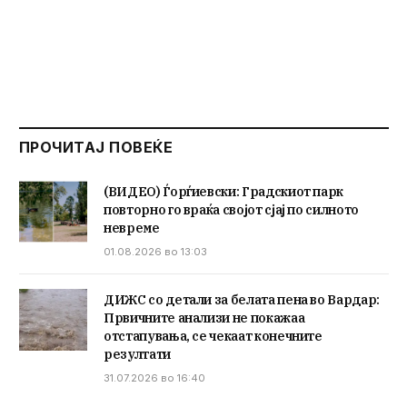
ПРОЧИТАЈ ПОВЕЌЕ
(ВИДЕО) Ѓорѓиевски: Градскиот парк
повторно го враќа својот сјај по силното
невреме
01.08.2026 во 13:03
ДИЖС со детали за белата пена во Вардар:
Првичните анализи не покажаа
отстапувања, се чекаат конечните
резултати
31.07.2026 во 16:40