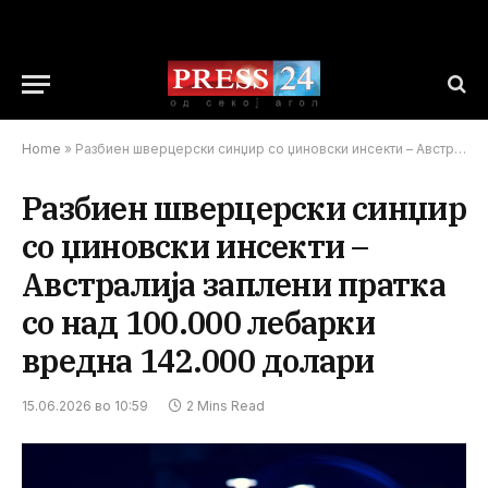
Home
»
Разбиен шверцерски синџир со џиновски инсекти – Австралија заплени пратка со над 100.000 лебарки вредна 142.000 долари
Разбиен шверцерски синџир
со џиновски инсекти –
Австралија заплени пратка
со над 100.000 лебарки
вредна 142.000 долари
15.06.2026 во 10:59
2 Mins Read