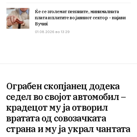
Ќе се зголемат пензиите, минималната
плата и платите во јавниот сектор – најави
Вучиќ
01.08.2026 во 13:29
Ограбен скопјанец додека
седел во својот автомобил –
крадецот му ја отворил
вратата од совозачката
страна и му ја украл чантата