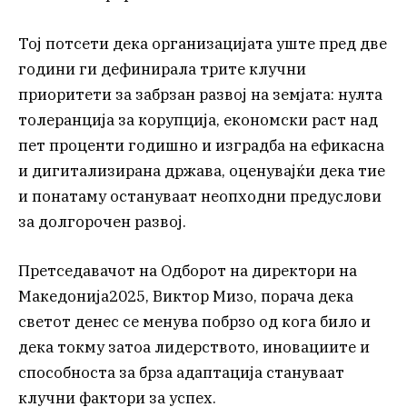
Тој потсети дека организацијата уште пред две
години ги дефинирала трите клучни
приоритети за забрзан развој на земјата: нулта
толеранција за корупција, економски раст над
пет проценти годишно и изградба на ефикасна
и дигитализирана држава, оценувајќи дека тие
и понатаму остануваат неопходни предуслови
за долгорочен развој.
Претседавачот на Одборот на директори на
Македонија2025, Виктор Мизо, порача дека
светот денес се менува побрзо од кога било и
дека токму затоа лидерството, иновациите и
способноста за брза адаптација стануваат
клучни фактори за успех.