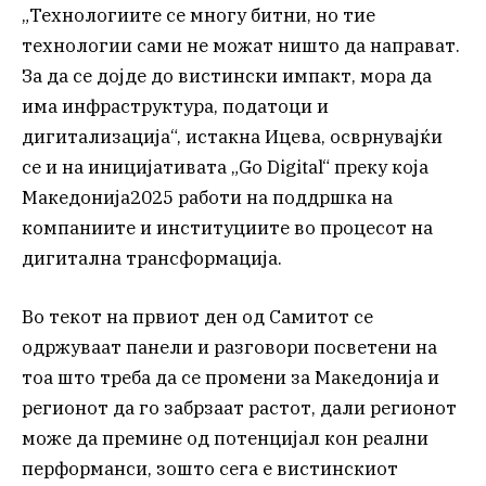
„Технологиите се многу битни, но тие
технологии сами не можат ништо да направат.
За да се дојде до вистински импакт, мора да
има инфраструктура, податоци и
дигитализација“, истакна Ицева, осврнувајќи
се и на иницијативата „Go Digital“ преку која
Македонија2025 работи на поддршка на
компаниите и институциите во процесот на
дигитална трансформација.
Во текот на првиот ден од Самитот се
одржуваат панели и разговори посветени на
тоа што треба да се промени за Македонија и
регионот да го забрзаат растот, дали регионот
може да премине од потенцијал кон реални
перформанси, зошто сега е вистинскиот