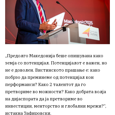
„Предолго Македонија беше опишувана како
земја со потенцијал. Потенцијалот е важен, но
не е доволен. Вистинското прашање е: како
побрзо да преминеме од потенцијал кон
перформанси? Како 2 талентот да го
претвориме во можности? Како добрата волја
на дијаспората да ја претвориме во
инвестиции, менторство и глобални мрежи?“,
истакна Зафировски.