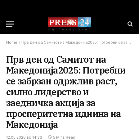
Home
»
Прв ден од Самитот на Македонија2025: Потребни се забрзан одржлив раст, силно лидерство и заедничка акција за просперитетна иднина на Македонија
Прв ден од Самитот на
Македонија2025: Потребни
се забрзан одржлив раст,
силно лидерство и
заедничка акција за
просперитетна иднина на
Македонија
12.05.2026 во 14:33
5 Mins Read