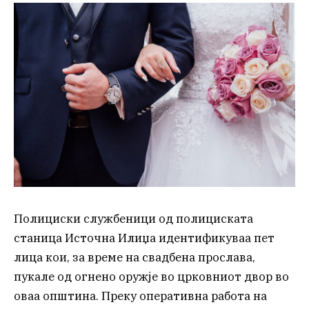
Полициски службеници од полициската
станица Источна Илиџа идентификуваа пет
лица кои, за време на свадбена прослава,
пукале од огнено оружје во црковниот двор во
оваа општина. Преку оперативна работа на