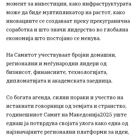
момент за инвестиции, како инфраструктурата
може да биде мултипликатор на растот, како
иновациите се создаваат преку прекугранична
соработка и што значи лидерство во глобална
економија што постојано се менува.
На Самитот учествуваат бројни домашни,
регионални и меѓународни лидери од
бизнисот, финансиите, технологијата,
дипломатијата и академската заедница.
Со богата агенда, силни пораки и учество на
истакнати говорници од земјата и странство,
годинешниот Самит на Македонија2025 уште
еднаш ја потврдува својата улога како една од
најзначајните регионални платформи за идеи,