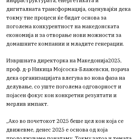
инфраструктурата, енергетиката и
дигиталната трансформација, оценувајќи дека
токму тие процеси ќе бидат основа за
поголема конкурентност на македонската
економија и за отворање нови можности за
домашните компании и младите генерации.
Извршната директорка на Македонија2025,
проф. д-р Никица Мојсоска-Блажевски, порача
дека организацијата влегува во нова фаза на
делување, со уште поголема одговорност и
појасен фокус кон конкретни резултати и
мерлив импакт.
„Ако во почетокот 2025 беше цел кон која се
движевме, денес 2025 е основа од која
продолжуваме понатаму. Токму затоа и темата