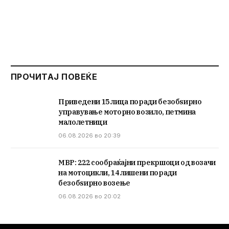
ПРОЧИТАЈ ПОВЕЌЕ
Приведени 15 лица поради безобѕирно
управување моторно возило, петмина
малолетници
06.08.2026 во 20:39
МВР: 222 сообраќајни прекршоци од возачи
на мотоцикли, 14 лишени поради
безобѕирно возење
06.08.2026 во 20:02