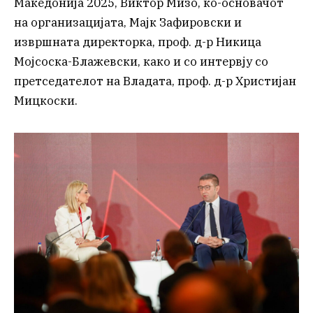
Македонија 2025, Виктор Мизо, ко-основачот
на организацијата, Мајк Зафировски и
извршната директорка, проф. д-р Никица
Мојсоска-Блажевски, како и со интервју со
претседателот на Владата, проф. д-р Христијан
Мицкоски.