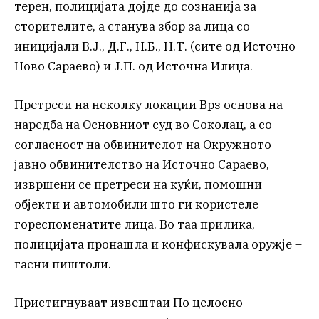
терен, полицијата дојде до сознанија за
сторителите, а станува збор за лица со
иницијали В.Ј., Д.Г., Н.Б., Н.Т. (сите од Источно
Ново Сараево) и Ј.П. од Источна Илиџа.
Претреси на неколку локации Врз основа на
наредба на Основниот суд во Соколац, а со
согласност на обвинителот на Окружното
јавно обвинителство на Источно Сараево,
извршени се претреси на куќи, помошни
објекти и автомобили што ги користеле
гореспоменатите лица. Во таа прилика,
полицијата пронашла и конфискувала оружје –
гасни пиштоли.
Пристигнуваат извештаи По целосно