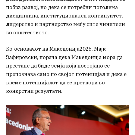
побрз развој, но дека се потребни поголема
дисциплина, институционален континуитет,
лидерство и партнерство меѓу сите чинители
во општеството.
Ко-основачот на Македонија2025, Мајк
Зафировски, порача дека Македонија мора да
престане да биде земја која постојано се
препознава само по својот потенцијал и дека е
време потенцијалот да се претвори во
конкретни резултати.