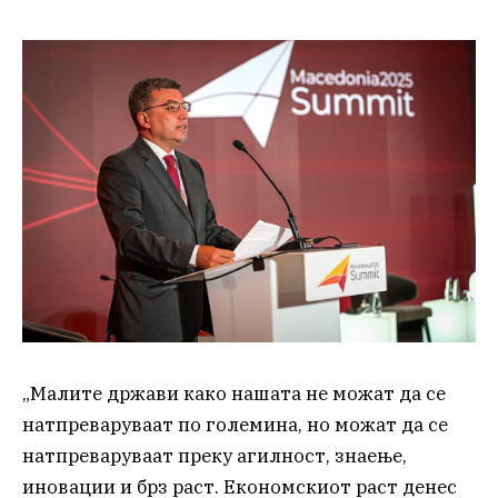
„Малите држави како нашата не можат да се
натпреваруваат по големина, но можат да се
натпреваруваат преку агилност, знаење,
иновации и брз раст. Економскиот раст денес