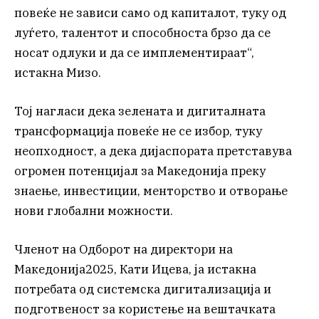
повеќе не зависи само од капиталот, туку од
луѓето, талентот и способноста брзо да се
носат одлуки и да се имплементираат“,
истакна Мизо.
Тој нагласи дека зелената и дигиталната
трансформација повеќе не се избор, туку
неопходност, а дека дијаспората претставува
огромен потенцијал за Македонија преку
знаење, инвестиции, менторство и отворање
нови глобални можности.
Членот на Одборот на директори на
Македонија2025, Кати Ицева, ја истакна
потребата од системска дигитализација и
подготвеност за користење на вештачката