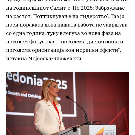
на годинешниот Самит е ‘По 2025: Забрзување
на растот. Поттикнување на лидерство’. Таа ја
носи пораката дека нашата работа не завршува
со една година, туку влегува во нова фаза на
поголем фокус, раст, поголема дисциплина и
поголема ориентација кон мерливи ефекти“,
истакна Мојсоска-Блажевски.