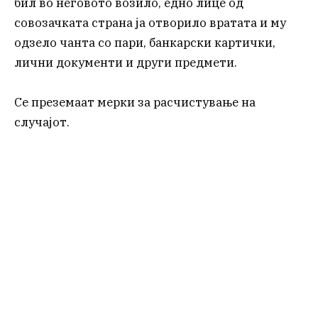
бил во неговото возило, едно лице од
совозачката страна ја отворило вратата и му
одзело чанта со пари, банкарски картички,
лични документи и други предмети.
Се преземаат мерки за расчистување на
случајот.