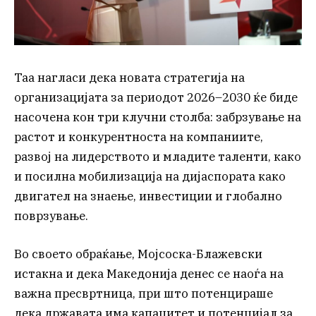
Таа нагласи дека новата стратегија на
организацијата за периодот 2026–2030 ќе биде
насочена кон три клучни столба: забрзување на
растот и конкурентноста на компаниите,
развој на лидерството и младите таленти, како
и посилна мобилизација на дијаспората како
двигател на знаење, инвестиции и глобално
поврзување.
Во своето обраќање, Мојсоска-Блажевски
истакна и дека Македонија денес се наоѓа на
важна пресвртница, при што потенцираше
дека државата има капацитет и потенцијал за