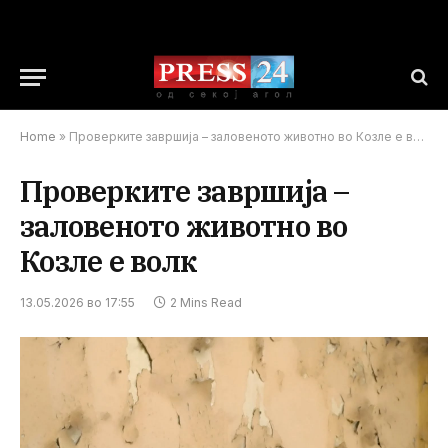
Home
»
Проверките завршија – заловеното животно во Козле е волк
Проверките завршија –
заловеното животно во
Козле е волк
13.05.2026 во 17:55
2 Mins Read