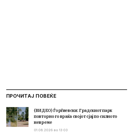
ПРОЧИТАЈ ПОВЕЌЕ
(ВИДЕО) Ѓорѓиевски: Градскиот парк
повторно го враќа својот сјај по силното
невреме
01.08.2026 во 13:03