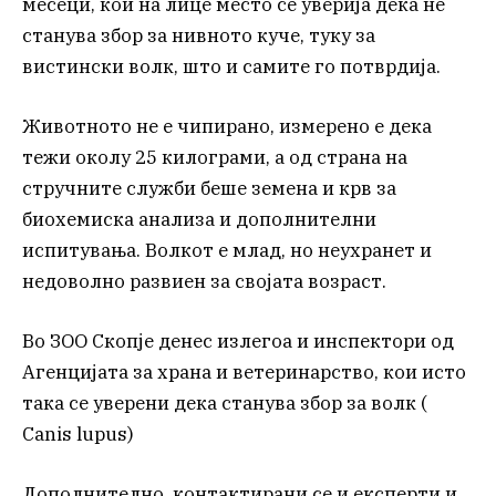
месеци, кои на лице место се уверија дека не
станува збор за нивното куче, туку за
вистински волк, што и самите го потврдија.
Животното не е чипирано, измерено е дека
тежи околу 25 килограми, а од страна на
стручните служби беше земена и крв за
биохемиска анализа и дополнителни
испитувања. Волкот е млад, но неухранет и
недоволно развиен за својата возраст.
Во ЗОО Скопје денес излегоа и инспектори од
Агенцијата за храна и ветеринарство, кои исто
така се уверени дека станува збор за волк (
Canis lupus)
Дополнително, контактирани се и експерти и