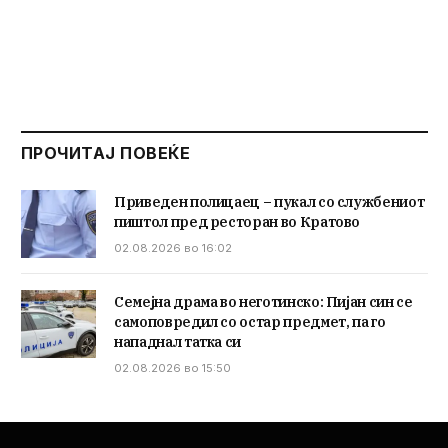
ПРОЧИТАЈ ПОВЕЌЕ
Приведен полицаец – пукал со службениот
пиштол пред ресторан во Кратово
02.08.2026 во 16:02
Семејна драма во неготинско: Пијан син се
самоповредил со остар предмет, па го
нападнал татка си
02.08.2026 во 15:50