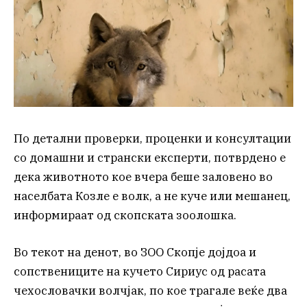
По детални проверки, проценки и консултации
со домашни и странски експерти, потврдено е
дека животното кое вчера беше заловено во
населбата Козле е волк, а не куче или мешанец,
информираат од скопската зоолошка.
Во текот на денот, во ЗОО Скопје дојдоа и
сопствениците на кучето Сириус од расата
чехословачки волчјак, по кое трагале веќе два