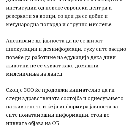
институции од повеќе европски центри и
резервати за волци, со цел да се добие и
меѓународна потврда и стручно мислење.
Апелираме до јавноста да не се шират
шпекулации и дезинформаци, туку сите заедно
повеќе да работиме на едукација дека диви
животни не се чуваат како домашни
миленичиња на ланец.
Скопје ЗОО ќе продолжи внимателно да ги
следи здравствената состојба и однесувањето
на животното и ќе ја информира јавноста за
сите понатамошни информации, стои во
нивната објава на ФБ.