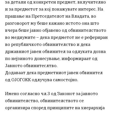
за детали од конкретен предмет, вклучително
и за предметот за кој покажувате интерес. На
прашање на Претседателот на Владата, во
разговорот му беше кажано истото она што
вчера беше јавно објавено од обвинителството
во медиумите – дека предметот не е рефериран
во републичкото обвинителство и дека
државниот јавен обвинител за одлуката дозна
по нејзиното донесување, информираат од
Јавното обвинитеслтво.
Додаваат дека предметниот јавен обвинител
од ОЈОГОКК одлучува самостојно.
Имено согласно чл.3 од Законот за јавното
обвинителство, обвинителството се
организира според принципите на хиерархија