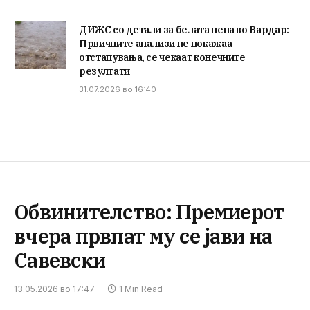
ДИЖС со детали за белата пена во Вардар:
Првичните анализи не покажаа
отстапувања, се чекаат конечните
резултати
31.07.2026 во 16:40
Обвинителство: Премиерот
вчера првпат му се јави на
Савевски
13.05.2026 во 17:47
1 Min Read