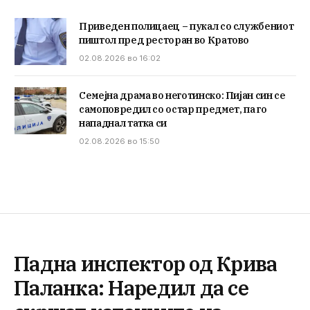
Приведен полицаец – пукал со службениот
пиштол пред ресторан во Кратово
02.08.2026 во 16:02
Семејна драма во неготинско: Пијан син се
самоповредил со остар предмет, па го
нападнал татка си
02.08.2026 во 15:50
Падна инспектор од Крива
Паланка: Наредил да се