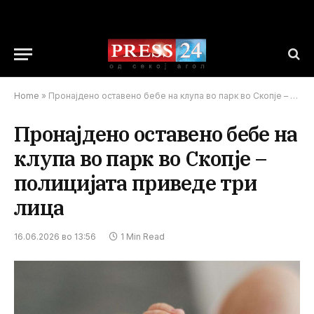
Home
»
Пронајдено оставено бебе на клупа во парк во Скопје – полицијата приведе три лица
Пронајдено оставено бебе на
клупа во парк во Скопје –
полицијата приведе три
лица
16.06.2026 во 13:56
1 Min Read