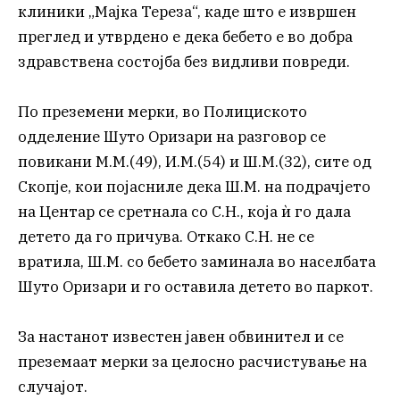
клиники „Мајка Тереза“, каде што е извршен
преглед и утврдено е дека бебето е во добра
здравствена состојба без видливи повреди.
По преземени мерки, во Полициското
одделение Шуто Оризари на разговор се
повикани М.М.(49), И.М.(54) и Ш.М.(32), сите од
Скопје, кои појасниле дека Ш.М. на подрачјето
на Центар се сретнала со С.Н., која ѝ го дала
детето да го причува. Откако С.Н. не се
вратила, Ш.М. со бебето заминала во населбата
Шуто Оризари и го оставила детето во паркот.
За настанот известен јавен обвинител и се
преземаат мерки за целосно расчистување на
случајот.