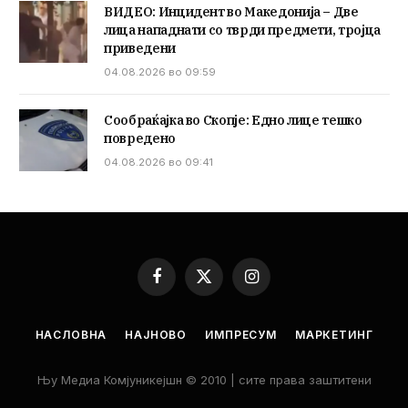
ВИДЕО: Инцидент во Македонија – Две
лица нападнати со тврди предмети, тројца
приведени
04.08.2026 во 09:59
Сообраќајка во Скопје: Едно лице тешко
повредено
04.08.2026 во 09:41
Facebook
X
Instagram
(Twitter)
НАСЛОВНА
НАЈНОВО
ИМПРЕСУМ
МАРКЕТИНГ
Њу Медиа Комјуникејшн © 2010 | сите права заштитени