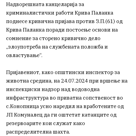
Надворешната канцеларија за
криминалистички работи Крива Паланка
поднесе кривична пријава против З.П.(61) од
Крива Паланка поради постоење основи на
сомнение за сторено кривично дело
„злоупотреба на службената положба и
овластување“.
Пријавениот, како општински инспектор за
животна средина, на 24.07.2024 при вршење на
инспекциски надзор над водоводна
инфраструктура во приватна сопственост во
с.Конопница усно наредил на вработените од
ЈП Комуналец да ги оштетат катанците од
резервоарите кои служат како
распределителна шахта.